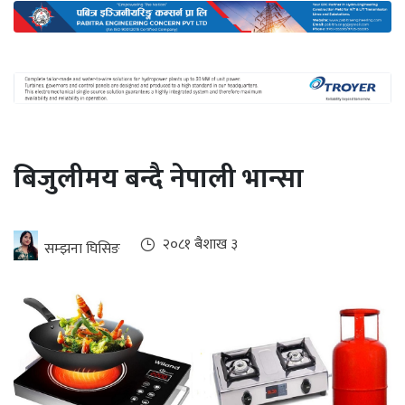
अन्तर्राष्ट्रिय
जलवायु
ऊर्जा
दक्षता
उहिलेकाे
बिजुलीमय बन्दै नेपाली भान्सा
खबर
हरित
हाइड्रोजन
२०८१ ब‌ैशाख ३
सम्झना घिसिङ
इभी
सम्पादकीय
बैंक
पर्यटन