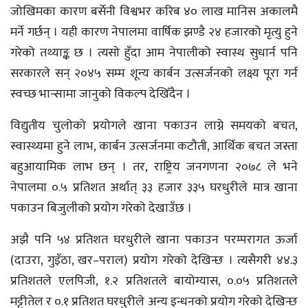
जोखिमका कारण बर्सेनी विश्वभर करिब ४० लाख मानिस अकालमै
मर्ने गर्छन् । यही कारण नेपालमा वार्षिक झण्डै २४ हजारको मृत्यु हुने
गरेको तथ्याङ्क छ । त्यसो हुँदा आम नेपालीको स्वास्थ सुधार्न पनि
सरकारले सन् २०४५ सम्म शून्य कार्बन उत्सर्जनको लक्ष्य पूरा गर्न
स्वच्छ भान्सामा जानुको विकल्प देखिँदैन ।
विद्युतीय चुलोको प्रयोगले खाना पकाउन लाग्ने समयको बचत,
स्वास्थ्यमा हुने लाभ, कार्बन उत्सर्जनमा कटौती, आर्थिक बचत जस्ता
बहुआयामिक लाभ छन् । तर, राष्ट्रिय जनगणना २०७८ ले भने
नेपालमा ०.५ प्रतिशत अर्थात् ३३ हजार ३३५ घरधुरीले मात्र खाना
पकाउन बिजुलीको प्रयोग गरेको देखाउँछ ।
अझै पनि ५४ प्रतिशत घरधुरीले खाना पकाउन परम्परागत ऊर्जा
(दाउरा, गुइँठा, खर–पराल) प्रयोग गरेको देखिन्छ । त्यसैगरी ४४.३
प्रतिशतले एलपिजी, १.२ प्रतिशतले बायोग्यास, ०.०५ प्रतिशतले
मट्टीतेल र ०.१ प्रतिशत घरधुरीले अन्य इन्धनको प्रयोग गरेको देखिन्छ