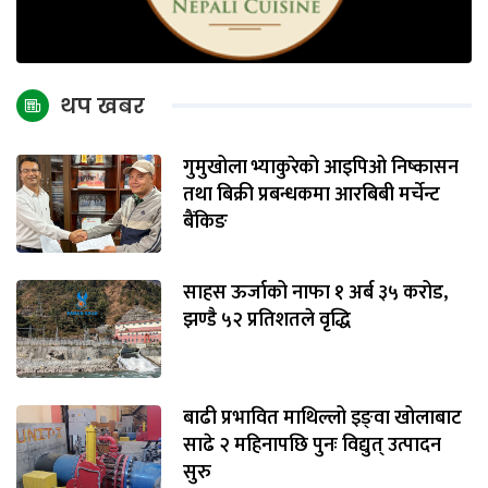
थप खबर
गुमुखोला भ्याकुरेको आइपिओ निष्कासन
तथा बिक्री प्रबन्धकमा आरबिबी मर्चेन्ट
बैंकिङ
साहस ऊर्जाको नाफा १ अर्ब ३५ करोड,
झण्डै ५२ प्रतिशतले वृद्धि
बाढी प्रभावित माथिल्लो इङ्‌वा खोलाबाट
साढे २ महिनापछि पुनः विद्युत् उत्पादन
सुरु