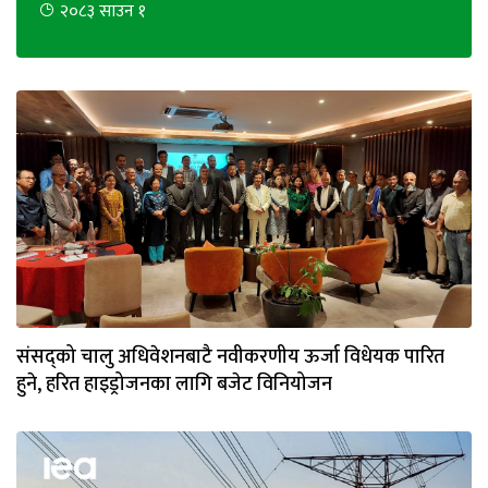
२०८३ साउन १
भिडियो
छापा
खोज
प्रोफाइल
ऊर्जा
विशेष
संसद्को चालु अधिवेशनबाटै नवीकरणीय ऊर्जा विधेयक पारित
हुने, हरित हाइड्रोजनका लागि बजेट विनियोजन