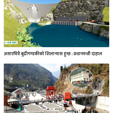
असारभित्रै बुढीगण्डकीको शिलान्यास हुन्छ : प्रधानमन्त्री दाहाल