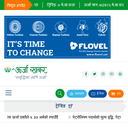
३६७९
मे.वा.घन्टा
ट्रिपिङ :
०
मे.वा.घन्टा
ऊर्जा माग :
७३४८५
मे.वा.घन्टा
प्राधि
विद्युत अपडेट
जलविद्युत्
सोलार
"समृद्धिका लागि ऊर्जा"
वायु
बायोग्यास
प्रकाशन
ई-पेपर
EN
प्रसारण
ट्रेन्डिङ
पेट्रोलियम
ऊर्जा एक्लैले ४.३७ अर्बको ल्याउँदै
पेट्रोलियम पदार्थको मूल्य वृद्धि, पेट्रोलमा ३ र ड