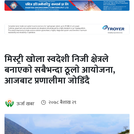
अन्तर्राष्ट्रिय
जलवायु
ऊर्जा
दक्षता
उहिलेकाे
मिस्ट्री खोला स्वदेशी निजी क्षेत्रले
खबर
बनाएकाे सबैभन्दा ठूलाे आयाेजना,
हरित
आजबाट प्रणालीमा जोडिँदै
हाइड्रोजन
इभी
२०७८ ब‌ैशाख २९
ऊर्जा खबर
सम्पादकीय
बैंक
पर्यटन