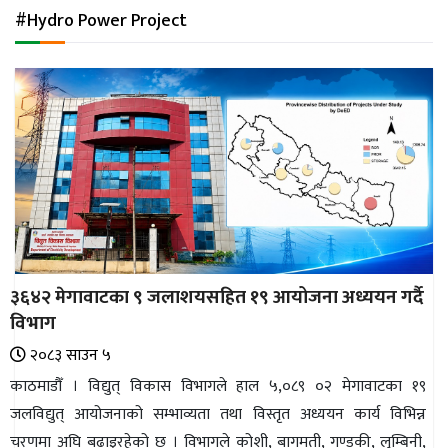
अन्तर्राष्ट्रिय
#Hydro Power Project
जलवायु
ऊर्जा
दक्षता
उहिलेकाे
खबर
हरित
हाइड्रोजन
३६४२ मेगावाटका ९ जलाशयसहित १९ आयोजना अध्ययन गर्दै
इभी
विभाग
सम्पादकीय
२०८३ साउन ५
काठमाडौँ । विद्युत् विकास विभागले हाल ५,०८९‍ ०२ मेगावाटका १९
बैंक
जलविद्युत् आयोजनाको सम्भाव्यता तथा विस्तृत अध्ययन कार्य विभिन्न
पर्यटन
चरणमा अघि बढाइरहेको छ । विभागले कोशी, बागमती, गण्डकी, लुम्बिनी,