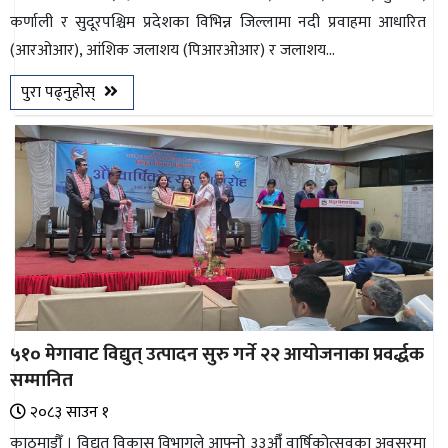
कर्णाली र सुदूरपश्चिम प्रदेशका विभिन्न जिल्लामा नदी प्रवाहमा आधारित
भिडियो
(आरओआर), आंशिक जलाशय (पिआरओआर) र जलाशय...
छापा
पुरा पढ्नुहोस्
खोज
प्रोफाइल
ऊर्जा
विशेष
५१० मेगावाट विद्युत् उत्पादन सुरु गर्ने २२ आयोजनाका प्रवर्द्धक
सम्मानित
२०८३ साउन १
काठमाडौँ । विद्युत् विकास विभागले आफ्नो ३३औँ वार्षिकोत्सवका अवसरमा