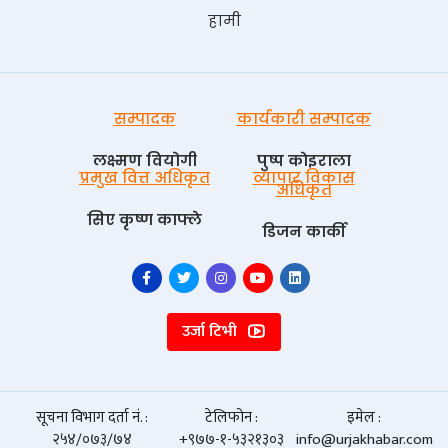
हामी
सम्पादक
कार्यकारी सम्पादक
लक्ष्मण वियोगी
पुष्प काेइराला
प्रमुख वित्त अधिकृत
व्यापार विकास
अधिकृत
सिए कृष्ण काफ्ले
डिजन कार्की
उर्जा टिभी
सूचना विभाग दर्ता नं. :
टेलिफोन :
इमेल :
२५४/०७३/७४
+९७७-१-५३२१३०३
info@urjakhabar.com