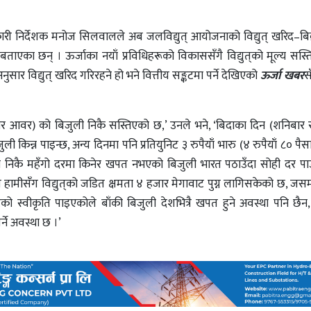
्यकारी निर्देशक मनोज सिलवालले अब जलविद्युत् आयोजनाको विद्युत् खरिद–बिक
 बताएका छन् । ऊर्जाका नयाँ प्रविधिहरूको विकाससँगै विद्युत्‌को मूल्य सस्त
अनुसार विद्युत् खरिद गरिरहने हो भने वित्तीय सङ्कटमा पर्ने देखिएको
ऊर्जा खबर
स
सोलार आवर) को बिजुली निकै सस्तिएको छ,’ उनले भने, ‘बिदाका दिन (शनिबा
ली किन्न पाइन्छ, अन्य दिनमा पनि प्रतियुनिट ३ रुपैयाँ भारु (४ रुपैयाँ ८० पैस
ोभन्दा निकै महँगो दरमा किनेर खपत नभएको बिजुली भारत पठाउँदा सोही दर प
 हामीसँग विद्युत्‌को जडित क्षमता ४ हजार मेगावाट पुग्न लागिसकेको छ, जसम
 स्वीकृति पाइएकोले बाँकी बिजुली देशभित्रै खपत हुने अवस्था पनि छैन,
र्ने अवस्था छ ।’