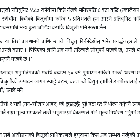
ुली प्रतियुनिट ४.८० रुपैयाँमा किन्ने गरेको भनिएपछि ८ वटा वृद्धि (स्कालेसन)
५.९५ रुपैयाँमा किनेको बिजुलीमा करिब ५ प्रतिशतले हुन आउने प्रतियुनिट क
 ‘त्यसमाथि अन्य कुरा जोडिँदा बर्खाकै बिजुली पनि सस्तो छैन ।’
ा तिर’ प्रावधानमै प्राधिकरणले विद्युत् किनिदेओस् भनेर प्रवर्द्धकहरूले च
 उनले बताए । ‘पिपिएका लागि अब नयाँ तरिकाले सोच्नुपर्ने भएको छ,’ उनले भने
नुपर्ने भएको छ ।’
न उत्पादन अनुमतिपत्रको अवधि बढाएर ५० वर्ष पुर्‍याउन सकिने उनको धारणा छ
 बिजुलीको उत्पादन लागत स्वाट्टै घट्छ, बल्ल त्यो विद्युत् हामीले उपभोक्तालाई
छौँ,’ उनले भने ।
िउँसो र राती (नन–सोलार आवर) को छुट्टाछुट्टै दुई वटा दर निर्धारण गर्नुपर्ने उ
्रै राम्रो मूल्य भएकोले त्यसै अनुसार प्राधिकरणले पनि मूल्य निर्धारण गर्नुपर्न
जति सबै आयोजनाको बिजुली प्राधिकरणले हचुवामा किन्न अब सम्भव नरहेको 