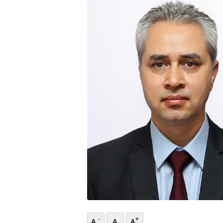
भिडियो
छापा
खोज
प्रोफाइल
ऊर्जा
विशेष
-
+
A
A
A