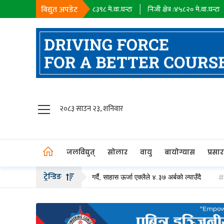
विद्युत अपडेट
सहायक कम्पनी :
१८३९८
मे.वा.घन्टा
निजी क्षेत्र :
४५८२०
मे.वा.घन्टा
आयात :
०
जलविद्युत्
२०८३ साउन २३, शनिवार
सोलार
वायु
जलविद्युत्
सोलार
वायु
बायोग्यास
प्रसा
बायोग्यास
ट्रेन्डिङ
 बढीको हकप्रद सेयर जारी गर्दै, साहास ऊर्जा एक्लैले ४.३७ अर्बको ल्याउँदै
पेट्रोलिय
प्रसारण
पेट्रोलियम