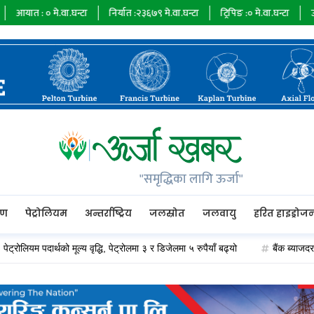
मे.वा.घन्टा
निर्यात :
२३६७९
मे.वा.घन्टा
ट्रिपिङ :
०
मे.वा.घन्टा
ऊर्जा माग :
७३४
"समृद्धिका लागि ऊर्जा"
रण
पेट्रोलियम
अन्तर्राष्ट्रिय
जलस्रोत
जलवायु
हरित हाइड्रोज
म पदार्थको मूल्य वृद्धि, पेट्रोलमा ३ र डिजेलमा ५ रुपैयाँ बढ्यो
बैंक ब्याजदर घट्दा अ