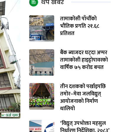
थप खबर
तामाकोसी पाँचौँको
भौतिक प्रगति २१.६८
प्रतिशत
बैंक ब्याजदर घट्दा अप्पर
तामाकोसी हाइड्रोपावरको
वार्षिक ७५ करोड बचत
तीन दशकको पर्खाइपछि
तमोर–मेवा जलविद्युत्
आयोजनाको निर्माण
थालियो
‘विद्युत् उपभोक्ता महसुल
निर्धारण निर्देशिका, २०८३’