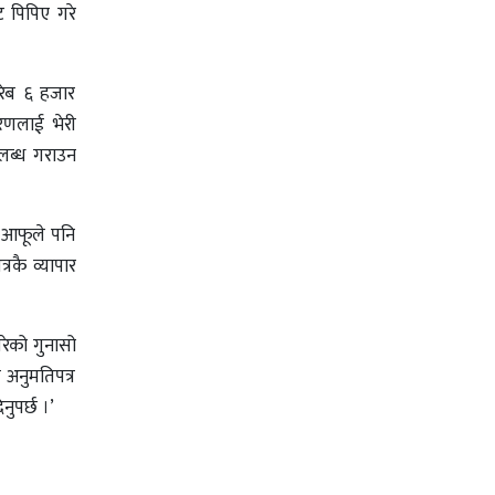
ाट पिपिए गरे
करिब ६ हजार
रणलाई भेरी
पलब्ध गराउन
ार आफूले पनि
्रकै व्यापार
रेको गुनासो
ै अनुमतिपत्र
नुपर्छ ।’