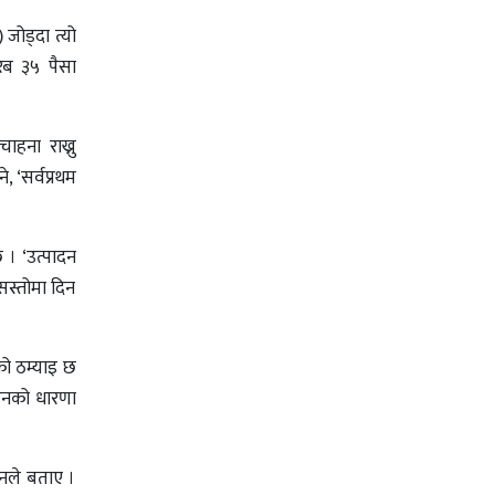
 जोड्दा त्यो
रिब ३५ पैसा
ाहना राख्नु
, ‘सर्वप्रथम
 । ‘उत्पादन
 सस्तोमा दिन
नको ठम्याइ छ
े उनको धारणा
उनले बताए ।