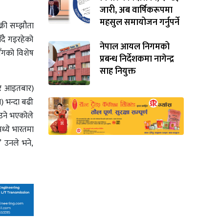
जारी, अब वार्षिकरूपमा
महसुल समायोजन गर्नुपर्ने
्री सम्झौता
िँदै गइरहेको
नेपाल आयल निगमको
ँगको विशेष
प्रबन्ध निर्देशकमा नागेन्द्र
साह नियुक्त
र र आइतबार)
ा) भन्दा बढी
ाउने भएकोले
ध्ये भारतमा
’ उनले भने,