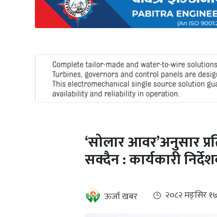
अन्तर्राष्ट्रिय
जलवायु
ऊर्जा
दक्षता
उहिलेकाे
खबर
हरित
हाइड्रोजन
‘सोलार आवर’अनुसार प्रति
इभी
सक्दैन : कार्यकारी निर्
सम्पादकीय
बैंक
२०८२ मङ्सिर १
ऊर्जा खबर
पर्यटन