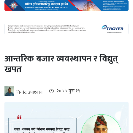
अन्तर्राष्ट्रिय
जलवायु
ऊर्जा
दक्षता
उहिलेकाे
आन्तरिक बजार व्यवस्थापन र विद्युत्
खबर
खपत
हरित
हाइड्रोजन
इभी
२०७७ पुस १९
विनाेद उपाध्याय
सम्पादकीय
बैंक
पर्यटन