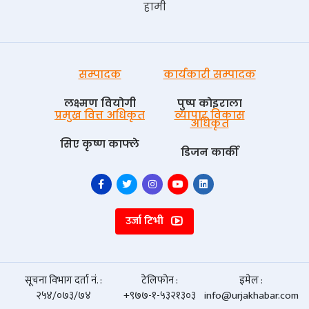
हामी
सम्पादक
कार्यकारी सम्पादक
लक्ष्मण वियोगी
पुष्प काेइराला
प्रमुख वित्त अधिकृत
व्यापार विकास
अधिकृत
सिए कृष्ण काफ्ले
डिजन कार्की
उर्जा टिभी
सूचना विभाग दर्ता नं. :
टेलिफोन :
इमेल :
२५४/०७३/७४
+९७७-१-५३२१३०३
info@urjakhabar.com