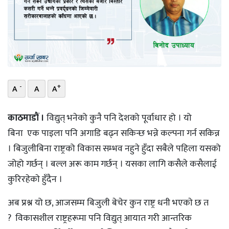
भिडियो
छापा
खोज
प्रोफाइल
-
+
A
A
A
ऊर्जा
काठमाडाैं ।
विद्युत् भनेको कुनै पनि देशको पूर्वाधार हो । यो
विशेष
बिना एक पाइला पनि अगाडि बढ्न सकिन्छ भन्ने कल्पना गर्न सकिन्न
। बिजुलीबिना राष्ट्रको विकास सम्भव नहुने हुँदा सबैले पहिला यसको
जोहो गर्छन् । बल्ल अरू काम गर्छन् । यसका लागि कसैले कसैलाई
कुरिरहेकाे हुँदैन ।
अब प्रश्न यो छ, आजसम्म बिजुली बेचेर कुन राष्ट्र धनी भएकाे छ त
? विकासशील राष्ट्रहरूमा पनि विद्युत् आयात गरी आन्तरिक