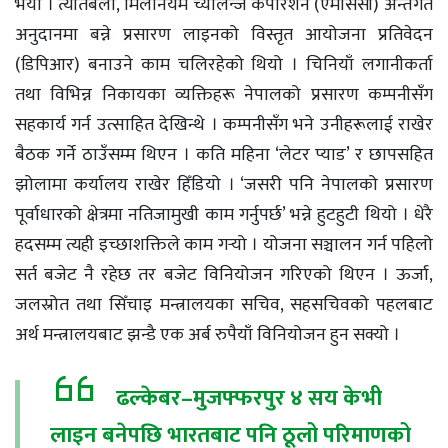
भयो । त्यतिबेला, मिलेनियम च्यालेन्ज कर्पोरेशन (एमसिसी) अन्तर्गत
अनुदानमा बन्ने प्रसारण लाइनको विस्तृत आयोजना प्रतिवेदन
(डिपिआर) बनाउने काम चलिरहेको थियो । चिनियाँ लगानीकर्ता
तथा विभिन्न निकायका व्यक्तिहरू नेपालको प्रसारण कम्पनीसँग
सहकार्य गर्न उत्साहित देखिन्थे । कम्पनीसँग भने उनीहरूलाई राखेर
बैठक गर्ने ठाउँसम्म थिएन । कति महिना ‘लेटर प्याड’ र छापसहित
झोलामा कर्यालय राखेर हिँडियो । ‘जसरी पनि नेपालको प्रसारण
पूर्वाधारको क्षेत्रमा नतिजामुखी काम गर्नुपर्छ’ भन्ने हुटहुटी थियो । धेरै
हदसम्म त्यही इच्छाशक्तिले काम गर्‍यो । योजना सञ्चालन गर्न पहिलो
सर्त बजेट नै रहेछ तर बजेट विनियोजन गरिएको थिएन । ऊर्जा,
जलस्रोत तथा सिँचाइ मन्त्रालयका सचिव, सहसचिवको पहलबाट
अर्थ मन्त्रालयबाट झन्डै एक अर्ब रुपैयाँ विनियोजन हुन सक्यो ।
ढल्केबर–मुजफ्फरपुर ४ सय केभी
लाइन बनेपछि भारतबाट पनि ठूलो परिमाणको