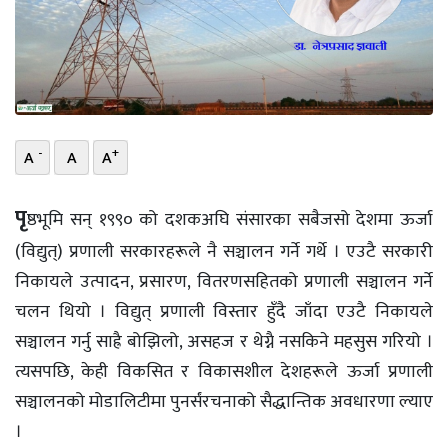
भिडियो
छापा
खोज
-
+
A
A
A
प्रोफाइल
ऊर्जा
पृ
ष्ठभूमि सन् १९९० को दशकअघि संसारका सबैजसो देशमा ऊर्जा
विशेष
(विद्युत्) प्रणाली सरकारहरूले नै सञ्चालन गर्ने गर्थे । एउटै सरकारी
निकायले उत्पादन, प्रसारण, वितरणसहितको प्रणाली सञ्चालन गर्ने
चलन थियो । विद्युत् प्रणाली विस्तार हुँदै जाँदा एउटै निकायले
सञ्चालन गर्नु साह्रै बोझिलो, असहज र थेग्नै नसकिने महसुस गरियो ।
त्यसपछि, केही विकसित र विकासशील देशहरूले ऊर्जा प्रणाली
सञ्चालनको मोडालिटीमा पुनर्संरचनाको सैद्धान्तिक अवधारणा ल्याए
।