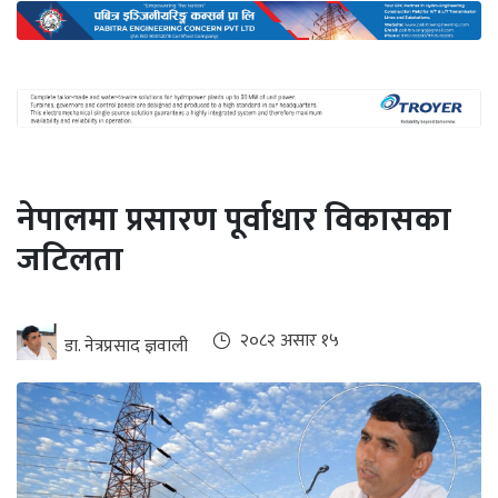
अन्तर्राष्ट्रिय
जलवायु
ऊर्जा
दक्षता
उहिलेकाे
नेपालमा प्रसारण पूर्वाधार विकासका
खबर
जटिलता
हरित
हाइड्रोजन
इभी
२०८२ असार १५
डा. नेत्रप्रसाद ज्ञवाली
सम्पादकीय
बैंक
पर्यटन