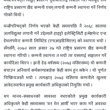
मन्त्रीपरिषद्ले विद्युत् प्रसारण पूर्वाधारलाई विस्तार गरी मजबुद पार्न
राष्ट्रिय प्रसारण ग्रीड कम्पनी एवम् लगानी कम्पनी स्थापना गर्ने निर्णय
गरेको थियो ।
मन्त्रीपरिषद्को निर्णय भएको केही समयपछि नै २०६८ सालमा
जलविद्युत्मा लगानी गर्ने उद्देश्यले हाइड्रो इलेक्ट्रिसिटी इन्भेष्टमेन्ट एन्ड
डेभलपमेन्ट कम्पनी लिमिटेड (एचआइडिसिएल) को स्थापना भयो ।
सँगसँगै, २०७२ साल असार २७ गते राष्ट्रिय प्रसारण ग्रीड कम्पनी
स्थापना गरियो । कम्पनी स्थापना त भयो तर यसलाई सञ्चालन गर्ने
कार्यदिशा थिएन । झन्डै डेढ वर्षसम्म (२०७३ मंसिरसम्म) यो कम्पनी
बचाउन अनिवार्य कर्मकाण्डबाहेक केही काम हुन सकेन । यो पूर्णतः
निष्क्रियजस्तै भयो । तत्पश्चात् २०७३ मंसिरमा कम्पनीले खुल्ला
आवेदनमार्फत प्रमुख कार्यकारी अधिकृतको नियुक्ति गर्‍यो ।
थप मानव–संसाधनको व्यवस्था नभएकोले प्रमुख कार्यकारी
अधिकृतले केही समयसम्म ‘वन मेन आर्मी’ भएर काम गर्ने अवस्था