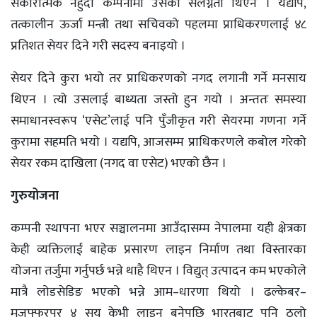
सकारात्मक नहुँदा कम्पनीमा उसको संलग्नता थिएन । यद्यपि,
तत्कालीन ऊर्जा मन्त्री तथा सचिवको पहलमा प्राधिकरणलाई ४८
प्रतिशत सेयर दिने गरी सदस्य बनाइयो ।
सेयर दिने कुरा भयो तर प्राधिकरणको नगद लगानी गर्ने मनसाय
थिएन । त्यो उसलाई बाध्यता जस्तो हुन गयो । अन्ततः समस्या
समाधानस्वरूप ‘एसेट’लाई पनि पुँजीकृत गरी सेयरमा गणना गर्ने
कुरामा सहमति भयो । यद्यपि, आजसम्म प्राधिकरणले कबोल गरेको
सेयर रकम दाखिला (नगद वा एसेट) भएको छैन ।
गुरुयोजना
कम्पनी स्थापना भएर सञ्चालनमा आउँदासम्म नेपालमा यही क्षेत्रका
केही व्यक्तिलाई बाहेक प्रसारण लाइन निर्माण तथा विस्तारका
योजना तर्जुमा गर्नुपर्छ भन्ने थाहै थिएन । विद्युत् उत्पादन कम भएकोले
मात्रै लोडसेडिङ भएको भन्ने आम–धारणा थियो । ढल्केबर–
मुजफ्फरपुर ४ सय केभी लाइन बनेपछि भारतबाट पनि ठूलो