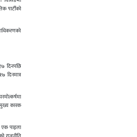
् । घिसिङमा
िक पार्टीको
प्राधिकरणको
ा १७ दिनपछि
७ दिनमात्र
चरमोत्कर्षमा
 मुख्य कारक
ले एक पाइला
िरको राजनीति