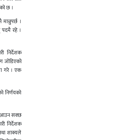
एको छ ।
ान्नुपर्छ ।
् पदमै रहे ।
री निर्देशक
सँग जोडिएको
ला गरे । एक
को निर्णयको
म नआउन सक्छ
री निर्देशक
तथा शाक्यले