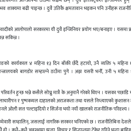
दृष्टिकोणले आ–आफ्नो ठाउँमा सक्षम छन् । दुवै इलेक्ट्रिकल इन्जिनियर हुन
र अनुभव शाक्यमा बढी पाइन्छ । दुवै उतिकै क्षमतावान भइकन पनि उनीहरू राजनीत
स–माओवादीको आलोपालो सरकारमा यी दुवै इन्जिनियर प्रयोग भए/बनाइए । यसमा 
न्न सकिन्न ।
िङको कार्यकाल ४ महिना १३ दिन बाँकी छँदै हटायो, उनै व्यक्ति ५ महिन
्रालयको बागडोर सम्हाल्ने ठाउँमा पुगे । अझ यसरी भनौँ, उनी ५ महिना १
वर्तन हुन्छ भन्ने कसैले सोच्नु मात्रै के अनुमानै गरेको थिएन । यसका पछाडि 
ो लाचारीपन र पुष्पकमल दाहालको अराजकता तथा यसले निम्त्याएको कुशासन
्दोलनले ओली सत्त पल्टाइदियो र सिर्जना भयो नयाँ खालको राजनीतिक परिदृश्य ।
ीको जिम्मेवारी सम्हालिन्, जसलाई नागरिक सरकार भनिएको छ । राजनीतिबिना देश
ै हो । कुनै–कुनै अवस्थामा झन्डा, विचार र सिद्धान्तमा टेकेर गरिने भन्दा बाह