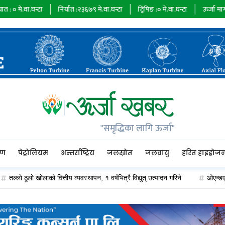
ा
निर्यात :
२३६७९
मे.वा.घन्टा
ट्रिपिङ :
०
मे.वा.घन्टा
ऊर्जा माग :
७३४८५
मे.वा.
"समृद्धिका लागि ऊर्जा"
रण
पेट्रोलियम
अन्तर्राष्ट्रिय
जलस्रोत
जलवायु
हरित हाइड्रोज
ूलाे खाेलाको वित्तीय व्यवस्थापन, १ वर्षभित्रै विद्युत् उत्पादन गरिने
ओएन्डएम कार्यान्