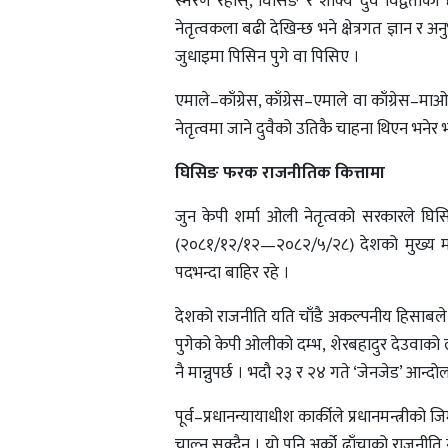
स्मरण रहोस्, घिसिङ र शाक्य दुवै विद्वताका 
नेतृत्वकला बढी देखिन्छ भने क्षेत्रगत ज्ञान 
जुधाइमा पिसिन पुगे वा पिसिए ।
एमाले–काँग्रेस, काँग्रेस–एमाले वा काँग्रे
नेतृत्वमा जाने दुवैको उतिकै चाहना थिएन भनेर भ
घिसिङ फरक राजनीतिक कित्तामा
जुन केपी शर्मा ओली नेतृत्वको सरकारले घिस
(२०८१/१२/१२—२०८२/५/२८) देशको मुख्य मन्त
पदभन्दा बाहिर रहे ।
देशको राजनीति यति चाँडै अकल्पनीय हिसाबले परि
पुगेको केपी ओलीको दम्भ, शेरबहादुर देउवाक
नै मान्नुपर्छ । भदौ २३ र २४ गते ‘जेनजेड’ आन
पूर्व–प्रधानन्यायाधीश कार्कीले प्रधानमन्त्र
चाल्न सक्दैन । यो पनि अर्को ढाँचाको राजनीति न