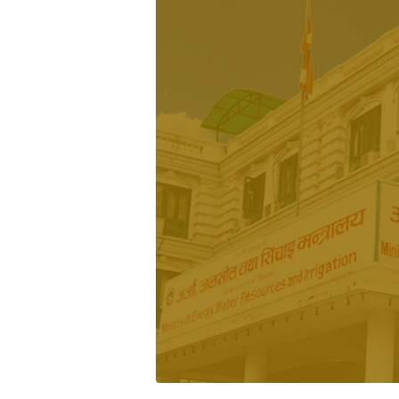
भिडियो
छापा
खोज
प्रोफाइल
ऊर्जा
विशेष