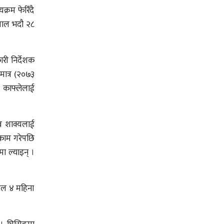
्रम फेरिँदै
साल भदौ २८
री निर्देशक
मात्र (२०७३
 काफ्लेलाई
ेव शाक्यलाई
 काम गरेपछि
ा ल्याइन् ।
काल ४ महिना