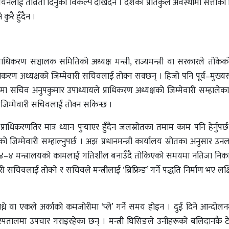
न्वयनलाई तीव्रता दिनुको विकल्प देखिँदैन । देशको प्रतिकुल अवस्थामा सत्ताको 
ुरै हुँदैन ।
राधिकरण सञ्चालक समितिको अध्यक्ष मन्त्री, राज्यमन्त्री वा सरकारले तोकेको 
धिकरण अध्यक्षको जिम्मेवारी सचिवलाई तोक्न सक्छन् । हिजो पनि पूर्व–मुख्
कालमा सचिव अनुपकुमार उपाध्यायले प्राधिकरण अध्यक्षको जिम्मेवारी सम्हालेक
जिम्मेवारी सचिवलाई तोक्न सकिन्छ ।
प्राधिकरणतिर मात्र ध्यान पुर्‍याएर हुँदैन जलस्रोतका तमाम काम पनि हेर्नुपर
 जिम्मेवारी सम्हाल्नुपर्छ । अझ प्रधानमन्त्री कार्यालय स्रोतका अनुसार उ
 छ । ४–४ मन्त्रालयको कामलाई गतिशील बनाउँदै तोकिएको समयमा नतिजा निक
ी सचिवलाई तोक्ने र सचिवले मन्त्रीलाई ‘ब्रिफ्रिङ’ गर्ने पद्धति निर्माण भए ल
ाध्ने वा एकले अर्काको कमजोरीमा ‘प्ले’ गर्ने समय होइन । दुई दिने आन्दो
स्पतालमा उपचार गराइरहेका छन् । मन्त्री घिसिङले उनीहरूको बलिदानकै ट