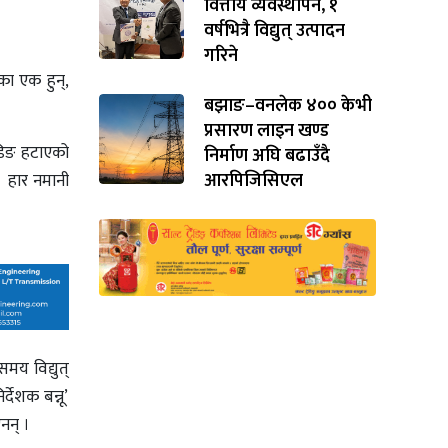
वित्तीय व्यवस्थापन, १
वर्षभित्रै विद्युत् उत्पादन
गरिने
ेका एक हुन्,
बझाङ–वनलेक ४०० केभी
प्रसारण लाइन खण्ड
सेडिङ हटाएको
निर्माण अघि बढाउँदै
आरपिजिसिएल
 । हार नमानी
य विद्युत्
देशक बन्नू’
नन् ।