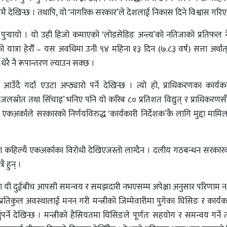
हासमै देखिन्छ । तथापि, यो ‘नागरिक सरकार’ले देशलाई निकास दिने विश्वास गरि
पुर्‍यायो । यो उही हिजो कमाएको ‘लोडसेडिङ अन्त्य’को नतिजाको प्रतिफल नै म
को यात्रा हेरौँ – यस अवधिमा उनी ९४ महिना १३ दिन (७.८३ वर्ष) सत्ता अर्थात
धेरै नै रूपान्तरण ल्याउन सक्छ ।
आउँदै गर्दा एउटा अप्ठ्यारो पर्ने देखिन्छ । त्यो हो, प्राधिकरणका कार्यका
जलस्रोत तथा सिँचाइ’ भनिए पनि यो करिब ८० प्रतिशत विद्युत् र प्राधिकरण
एकअर्काले सरकारको निर्णयविरुद्ध ‘कार्यकारी निर्देशक’कै लागि मुद्दा मामि
ूपमा कहिल्यै एकअर्काका विरोधी देखिएजस्तो लाग्दैन । दलीय गठबन्धन सरकार
 हुन् ।
हुँदा यी दुईबीच आपसी समन्वय र समझदारी नभएसम्म अपेक्षा अनुसार परिणा
तिकुल अवस्थालाई मनन गरी मन्त्रीको जिम्मेवारीमा पुगेका घिसिङ र कार्यका
ने देखिन्छ । मन्त्रीको हैसियतमा घिसिङले पूर्णतः सहयोग र समन्वय गर्ने 