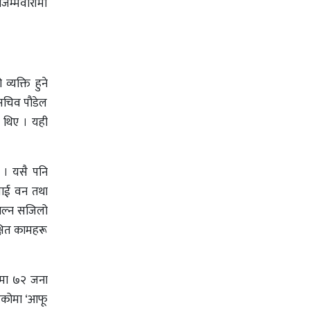
जिम्मेवारीमा
व्यक्ति हुने
यसचिव पौडेल
ा थिए । यही
्छ । यसै पनि
नलाई वन तथा
ाल्न सजिलो
क्षित कामहरू
लनमा ७२ जना
ेकोमा ‘आफू