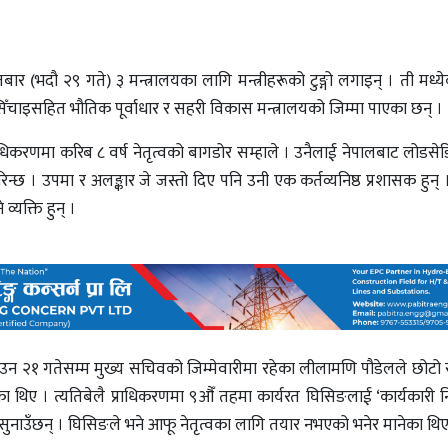
तबार (भदौ २९ गते) ३ मन्त्रालयका लागि मन्त्रीहरूको टुङ्गो लगाइन् । ती मध्य
चाइसहित भौतिक पूर्वाधार र सहरी विकास मन्त्रालयको जिम्मा पाएका छन् ।
् प्राधिकरणमा करिब ८ वर्ष नेतृत्वको बागडोर सम्हाले । उनैलाई नेपालबाट लोड
रिन्छ । उपमा र अलङ्कार जे जस्तो दिए पनि उनी एक कर्तव्यनिष्ठ प्रशासक हुन्
्यक्ति हुन् ।
२१ गतेसम्म मुख्य सचिवको जिम्मेवारीमा रहेका लीलामणि पौडेलले छोटो सम
का थिए । त्यतिबेलै प्राधिकरणमा ९औँ तहमा कार्यरत घिसिङलाई ‘कार्यकारी निर्
ी सुनाउँछन् । घिसिङले भने आफू नेतृत्वका लागि तयार नभएको भनेर मानेका थिए