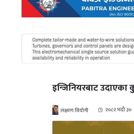
अन्तर्राष्ट्रिय
जलवायु
ऊर्जा
दक्षता
उहिलेकाे
खबर
हरित
हाइड्रोजन
इन्जिनियरबाट उदाएका कु
इभी
सम्पादकीय
२०८२ भदौ ३०
लक्ष्मण वियोगी
बैंक
पर्यटन