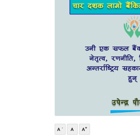
भिडियो
छापा
खोज
प्रोफाइल
ऊर्जा
विशेष
-
+
A
A
A