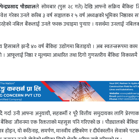
पेन्द्रप्रसाद पौड्याल
ले सोमबार (पुस २८ गते) देखि आफ्नो सक्रिय बैंकिङ जि
श गरेका उनले करिब ३ वर्ष सञ्चालक र ५ वर्ष अध्यक्षको भूमिका निष्ठाका साथ
इरहेको नबिल बैंकलाई उनले फरक उचाइमा पुर्‍याए । यसर्थमा उनलाई नबिल
ीय हिसाबले झन्डै ४० वर्ष बैंकिङ उद्योगमा बिताइयो । अब स्वतन्त्ररूपमा काम 
िएको हो । आफूलाई निष्ठा र मूल्यमा आधारित तथा दिगो गुणस्तरीय बैंकिङ विकासमै स
 गर्दा उनी आफ्ना अनुयायी, सहकर्मी र पूरै वित्तीय समुदायका लागि प्रेरणाक
रिय बैंकिङ जीवनमा एक रिक्तताको महसुस पनि गरिएको छ । पौड्यालको बैंकिङ 
मात्र होइन, यो कठिनाइ, समर्पण, मानवीय दृष्टिकोण र दीर्घकालीन सेवाको पटक