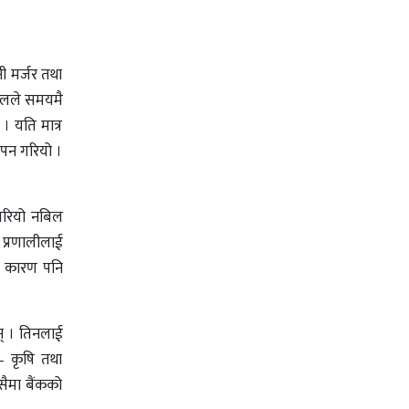
ी मर्जर तथा
नबिलले समयमै
 । यति मात्र
ापन गरियो ।
ु गरियो नबिल
प्रणालीलाई
ही कारण पनि
् । तिनलाई
छ– कृषि तथा
सैमा बैंकको