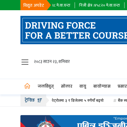
विद्युत अपडेट
सहायक कम्पनी :
१८३९८
मे.वा.घन्टा
निजी क्षेत्र :
४५८२०
मे.वा.घन्टा
आयात :
०
मे.
जलविद्युत्
२०८३ साउन २३, शनिवार
सोलार
वायु
जलविद्युत्
सोलार
वायु
बायोग्यास
प्रसा
बायोग्यास
ट्रेन्डिङ
्रोलियम पदार्थको मूल्य वृद्धि, पेट्रोलमा ३ र डिजेलमा ५ रुपैयाँ बढ्यो
बैंक ब्याजदर घट
प्रसारण
पेट्रोलियम