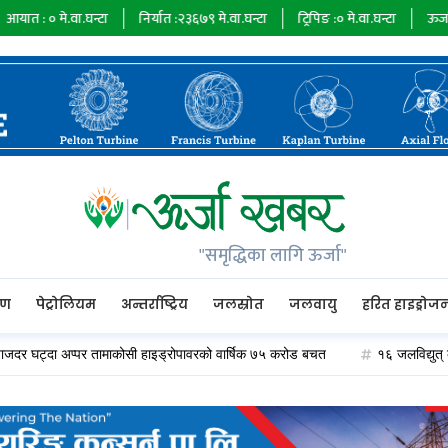
वा.घन्टा
निर्यात :
२३६७९
मे.वा.घन्टा
ट्रिपिङ :
०
मे.वा.घन्टा
ऊर्जा माग :
७३४८
"समृद्धिका लागि ऊर्जा"
रण
पेट्रोलियम
अन्तर्राष्ट्रिय
जलस्रोत
जलवायु
हरित हाइड्रोज
्दा अप्पर तामाकोसी हाइड्रोपावरको वार्षिक ७५ करोड बचत
१६ जलविद्युत् कम्पनीले २