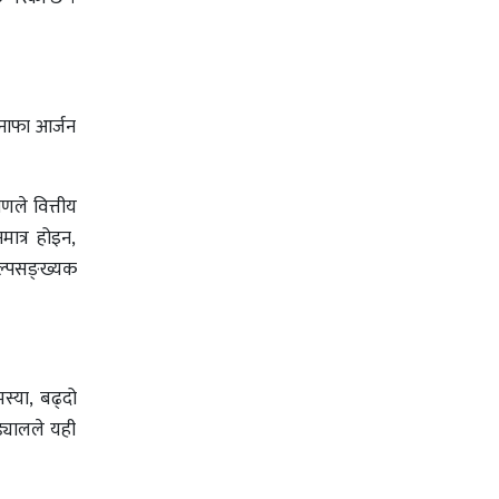
ुनाफा आर्जन
णले वित्तीय
मात्र होइन,
अल्पसङ्ख्यक
स्या, बढ्दो
ड्यालले यही