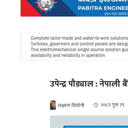
अन्तर्राष्ट्रिय
जलवायु
ऊर्जा
दक्षता
उहिलेकाे
खबर
हरित
हाइड्रोजन
उपेन्द्र पौड्याल : नेपाली
इभी
सम्पादकीय
२०८२ पुस २९
लक्ष्मण वियोगी
बैंक
पर्यटन