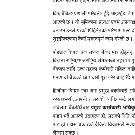
बैंकिङ क्षेत्रमात्र होइन, सामाजिक अर्थतन्त्र सश
विश्व बैंकिङ प्रणाली परिवर्तन हुँदै आइरहँदा ने
आएको छ । यो भूमिकामा प्रत्यक्ष एवम् अप्रत्यक
बनाउन उनले गरेको मिहिनेतको परिणाम प्रस्ट दे
सुदृढीकरणमा कैयौँ महत्त्वपूर्ण काम गरेको छ ।
पौड्याल केबल एक सफल बैंकर मात्र होइनन्, नेत
विज्ञता राष्ट्रिय/अन्तर्राष्ट्रिय संगठनको तहसम
बैंकका लागि उच्च तहका कर्मचारी नबिल बाहि
एनएमबी बैंकको जिम्मेवारी पूरा गरेर बाहिरिँदै 
हिजोका दिनमा एक जना प्रमुख कार्यकारी अधिक
रस्साकस्सी, आफ्नो र अरूको व्यक्ति भन्दै ल
नबिलमा बैंकभित्रैबाट
प्रमुख कार्यकारी अधिक
पाइन भर्दै आएको उदाहरण हो, जसको थिति पौड्य
पाठ हो । यस प्रकारको बैंकिङ विकासले संस
लैजान सक्छ ।