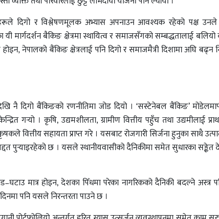
्ता व्यक्ति तथा परिवारलाई छुट्टै लाभदायी योजना पनि ल्यायो ।
बै बैंकहरूले दिगो र विश्लेषणमूलक अभ्यास अपनाउन आवश्यक रहेको पक्ष उन
ी मार्गदर्शन बैकिङ क्षेत्रमा स्थायित्व र समाजसँगको सम्बद्धतालाई बलियो
होइन, नेपालको बैंकिङ क्षेत्रलाई पनि दिगो र समाजमैत्री दिशामा अघि बढ्न निर
रुदेखि नै दिगो बैंकिङको रणनीतिमा जोड दियो । ‘सस्टेनेबल बैंकिङ’ मोडेलमार
द्रित गर्‍यो । कृषि, उद्यमशीलता, ग्रामीण वित्तीय पहुँच तथा उद्यमीलाई प्र
षकले वित्तीय सहायता प्राप्त गरे । यसबाट रोजगारी सिर्जना हुनुका साथै उत्पादन 
द्दत पुर्‍याइरहेको छ । यसले स्थानीयवासीको दैनिकीमा समेत सुधारका सङ्केत द
जोड–घटाउ मात्र होइन, देशका पिँधमा परेका नागरिकको दैनिकी बदल्ने अस्त्र पन
िनमा पनि यसले निरन्तरता पाउने छ ।
र लगानी पोर्टफोलियो अन्तर्गत हरित ग्यास उत्सर्जन व्यवस्थापनमा समेत काम सु