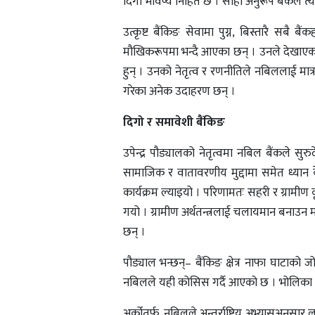
दिगो भविष्य निहित छ । सोही अनुरूप बैंकले त्यस
उत्कृष्ट बैंकिङ सेवामा पुग्न, बिस्तारै स
मौखिकरूपमा भन्दै आएका छन् । उनले देखाएका य
हुन् । उनको नेतृत्व र रणनीतिले नबिललाई मात्र 
गरेका अनेक उदाहरण छन् ।
दिगो र समावेशी बैंकिङ
उपेन्द्र पौड्यालको नेतृत्वमा नबिल बैंकले सु
सामाजिक र वातावरणीय मुद्दामा समेत ध्यान केन्
कार्यक्रम ल्याइयो । परिणामतः सहरी र ग्रामीण कृ
गयो । ग्रामीण अर्थतन्त्रलाई चलायमान बनाउन म
छन् ।
पौड्याल भन्छन्– बैंकिङ क्षेत्र नाफा घाटाको 
नबिलले यही कोसिस गर्दै आएको छ । भोलिका द
अर्कोतर्फ, नबिलले अन्तर्राष्ट्रिय अभ्यासअनुसा