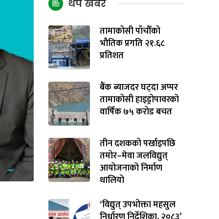
थप खबर
तामाकोसी पाँचौँको
भौतिक प्रगति २१.६८
प्रतिशत
बैंक ब्याजदर घट्दा अप्पर
तामाकोसी हाइड्रोपावरको
वार्षिक ७५ करोड बचत
तीन दशकको पर्खाइपछि
तमोर–मेवा जलविद्युत्
आयोजनाको निर्माण
थालियो
‘विद्युत् उपभोक्ता महसुल
निर्धारण निर्देशिका, २०८३’