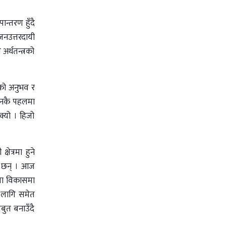
ान्तरण हुँदै
 जनउत्तरदायी
अर्थतन्त्रको
नको अनुभव र
। उनकै पहलमा
क्यो । हिजो
ेत्रमा हुने
रण छन् । आज
षमता विकासमा
ा लागि समेत
ुत बनाउँदै