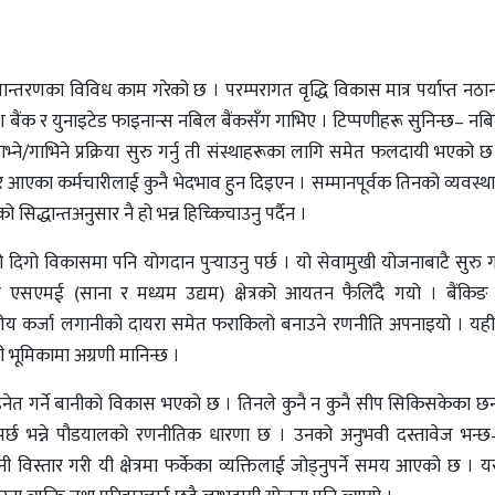
ान्तरणका विविध काम गरेको छ । परम्परागत वृद्धि विकास मात्र पर्याप्त नठान
लादेश बैंक र युनाइटेड फाइनान्स नबिल बैंकसँग गाभिए । टिप्पणीहरू सुनिन्छ– 
ाभ्ने/गाभिने प्रक्रिया सुरु गर्नु ती संस्थाहरूका लागि समेत फलदायी भएको छ
आएका कर्मचारीलाई कुनै भेदभाव हुन दिइएन । सम्मानपूर्वक तिनको व्यवस्थ
 सिद्धान्तअनुसार नै हो भन्न हिच्किचाउनु पर्दैन ।
्रको दिगो विकासमा पनि योगदान पुर्‍याउनु पर्छ । यो सेवामुखी योजनाबाटै सुर
 एसएमई (साना र मध्यम उद्यम) क्षेत्रको आयतन फैलिँदै गयो । बैंकिङ 
ुणस्तरीय कर्जा लगानीको दायरा समेत फराकिलो बनाउने रणनीति अपनाइयो । य
 भूमिकामा अग्रणी मानिन्छ ।
नेत गर्ने बानीको विकास भएको छ । तिनले कुनै न कुनै सीप सिकिसकेका छन
र्नुपर्छ भन्ने पौडयालको रणनीतिक धारणा छ । उनको अनुभवी दस्तावेज भन्
 विस्तार गरी यी क्षेत्रमा फर्केका व्यक्तिलाई जोड्नुपर्ने समय आएको छ । य