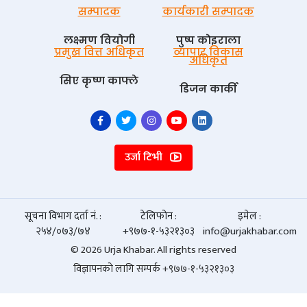
सम्पादक
कार्यकारी सम्पादक
लक्ष्मण वियोगी
पुष्प काेइराला
प्रमुख वित्त अधिकृत
व्यापार विकास
अधिकृत
सिए कृष्ण काफ्ले
डिजन कार्की
उर्जा टिभी
सूचना विभाग दर्ता नं. :
टेलिफोन :
इमेल :
२५४/०७३/७४
+९७७-१-५३२१३०३
info@urjakhabar.com
© 2026 Urja Khabar. All rights reserved
विज्ञापनको लागि सम्पर्क +९७७-१-५३२१३०३