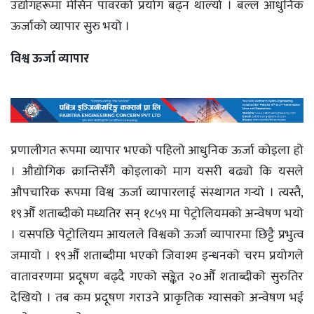
उद्योगहरूमा मेसिन पावरको प्रयोग बढ्न थाल्यो । बल्ल आधुनिक
ऊर्जाको व्यापार सुरु भयो ।
विश्व ऊर्जा व्यापार
प्रणालीगत रूपमा व्यापार भएको पहिलो आधुनिक ऊर्जा कोइला हो
। औद्योगिक क्रान्तिसँगै कोइलाको माग यसरी बढ्यो कि यसले
औपचारिक रूपमा विश्व ऊर्जा व्यापारलाई संस्थागत गर्‍यो । त्यस्तै,
१९औँ शताब्दीको मध्यतिर सन् १८५९ मा पेट्रोलियमको अन्वेषण भयो
। यसपछि पेट्रोलियम आयलले विश्वको ऊर्जा व्यापारमा छिट्टै प्रभुत्व
जमायो । १९औँ शताब्दीमा भएको जिवाश्म इन्धनको चरम प्रयोगले
वातावरणमा प्रदूषण बढ्दै गएको सङ्केत २०औँ शताब्दीको सुरुतिर
देखियो । तब कम प्रदूषण गराउने प्राकृतिक ग्यासको अन्वेषण भई