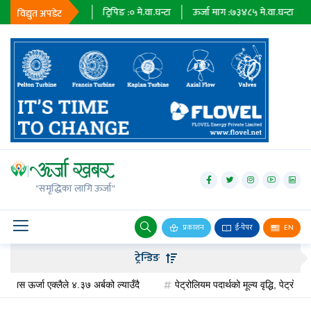
९
मे.वा.घन्टा
ट्रिपिङ :
०
मे.वा.घन्टा
ऊर्जा माग :
७३४८५
मे.वा.घन्टा
प्राधिकरण :
विद्युत अपडेट
जलविद्युत्
सोलार
"समृद्धिका लागि ऊर्जा"
वायु
बायोग्यास
प्रकाशन
ई-पेपर
EN
प्रसारण
ट्रेन्डिङ
पेट्रोलियम
्जा एक्लैले ४.३७ अर्बको ल्याउँदै
पेट्रोलियम पदार्थको मूल्य वृद्धि, पेट्रोलमा ३ र डिज