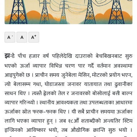
भिडियो
छापा
खोज
-
+
A
A
A
प्रोफाइल
झ
न्डै पाँच हजार वर्ष पहिलेदेखि दाउराको बेचबिखनबाट सुरु
ऊर्जा
भएको ऊर्जा व्यापार विभिन्न चरण पार गर्दै वर्तमान अवस्थामा
विशेष
आइपुगेको छ । प्राचीन समय जुनेबेला मेसिन, मोटरको प्रयोग भएन,
त्यो बेलासम्म गधा, घोडाजस्ता जनावर यातायात तथा ढुवानीका
साधन थिए । त्यस्तै ह्वेलको तेल र जनावरको बोसोलाई बत्ती बाल्न
व्यापार गरिन्थ्यो । स्थानीय आवश्यकता तथा उपलब्धताका आधारमा
ऊर्जाका स्रोत फरक–फरक थिए । यी सबै प्राचीन समयमा ऊर्जाका
लागि भएका व्यापार हुन् । जब १८औँ शताब्दीको अन्त्यतिर स्टिम
इन्जिनको आविष्कार भयो, तब औद्योगिक क्रान्ति सुरु भयो ।