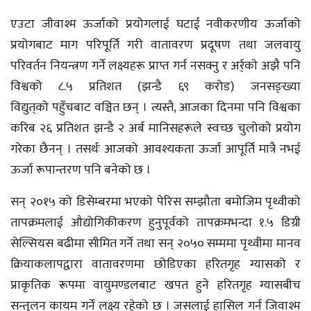
एउटा जीवाश्म ऊर्जाको प्रयोगलाई घटाई नवीकरणीय ऊर्जाको
प्रयोगबाट माग परिपूर्ति गरी वातावरण प्रदूषण तथा जलवायु
परिवर्तन नियन्त्रण गर्ने लक्ष्यहरू प्राप्त गर्न नसक्नु र अर्र्काे अझै पनि
विश्वको ८.५ प्रतिशत (झन्डै ६९ करोड) जनसङ्ख्या
विद्युत्‌काे पहुँचबाट वञ्चित छन् । त्यस्तै, आजका दिनमा पनि विश्वका
करिब २६ प्रतिशत झन्डै २ अर्ब मानिसहरूले स्वच्छ चुलोको प्रयोग
गरेका छैनन् । तसर्थः आजको आवश्यकता ऊर्जा आपूर्ति मात्रै नभई
ऊर्जा रूपान्तरण पनि बनेको छ ।
सन् २०१५ को डिसेम्बरमा भएको पेरिस सम्झौता बमोजिम पृथ्वीको
तापक्रमलाई औद्योगिकीकरण हुनुपूर्वको तापक्रमभन्दा १.५ डिग्री
सेल्सियस बढीमा सीमित गर्ने तथा सन् २०५० सम्ममा पृथ्वीमा मानव
क्रियाकलापद्वारा वातावरणमा छोडिएका हरितगृह ग्यासको र
प्राकृतिक रूपमा वायुमण्डलबाट खपत हुने हरितगृह ग्यासबीच
सन्तुलन कायम गर्ने लक्ष्य रहेको छ । जसलाई हासिल गर्न जिवाश्म