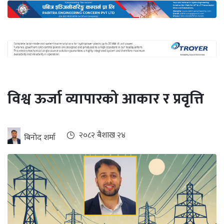
अन्तर्राष्ट्रिय
जलवायु
ऊर्जा
दक्षता
उहिलेकाे
विश्व ऊर्जा व्यापारको आकार र प्रवृत्ति
खबर
हरित
हाइड्रोजन
२०८२ ब‌ैशाख २४
बिनोद शर्मा
इभी
सम्पादकीय
बैंक
पर्यटन