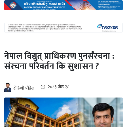
अन्तर्राष्ट्रिय
जलवायु
ऊर्जा
दक्षता
उहिलेकाे
नेपाल विद्युत् प्राधिकरण पुनर्संरचना :
खबर
संरचना परिवर्तन कि सुशासन ?
हरित
हाइड्रोजन
इभी
२०८३ जेठ २८
रोहिणी पौडेल
सम्पादकीय
बैंक
पर्यटन