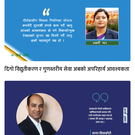
दिगो विद्युतीकरण र गुणस्तरीय सेवा अबकाे अपरिहार्य आवश्यकता