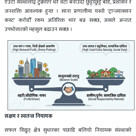
एउटा संस्थालाई टुक्राएर धेरै वटा बनाउँदा छुट्टाछुट्टै बोर्ड, प्रशासन र
जनशक्ति आवश्यक हुन्छ । साना प्रणालीमा यस्तो 'ट्रान्ज्याक्सन
कस्ट' करोडौँ रकम अतिरिक्त भार बन्न सक्छ, जसले अन्ततः
उपभोक्ताको महसुल बढाउन सक्छ ।
सक्षम र स्वतन्त्र नियामक
सफल विद्युत् क्षेत्र सुधारका पछाडि बलियो नियामक संस्थाको