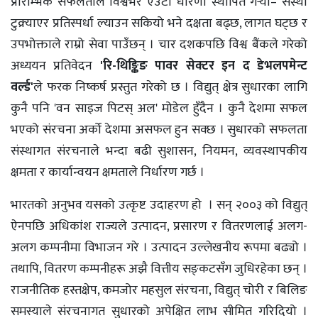
प्रारम्भिक सफलताले विश्वभर एउटा धारणा स्थापित गर्‍यो– संस्था
टुक्र्याएर प्रतिस्पर्धा ल्याउन सकियो भने दक्षता बढ्छ, लागत घट्छ र
उपभोक्ताले राम्रो सेवा पाउँछन् । चार दशकपछि विश्व बैंकले गरेको
अध्ययन प्रतिवेदन
'रि-थिङ्किङ पावर सेक्टर इन द डेभलपमेन्ट
वर्ल्ड'
ले फरक निष्कर्ष प्रस्तुत गरेको छ । विद्युत् क्षेत्र सुधारका लागि
कुनै पनि 'वन साइज पिटस् अल' मोडेल हुँदैन । कुनै देशमा सफल
भएको संरचना अर्को देशमा असफल हुन सक्छ । सुधारको सफलता
संस्थागत संरचनाले भन्दा बढी सुशासन, नियमन, व्यवस्थापकीय
क्षमता र कार्यान्वयन क्षमताले निर्धारण गर्छ ।
भारतको अनुभव यसको उत्कृष्ट उदाहरण हो । सन् २००३ को विद्युत्
ऐनपछि अधिकांश राज्यले उत्पादन, प्रसारण र वितरणलाई अलग-
अलग कम्पनीमा विभाजन गरे । उत्पादन उल्लेखनीय रूपमा बढ्यो ।
तथापि, वितरण कम्पनीहरू अझै वित्तीय सङ्‌कटसँग जुधिरहेका छन् ।
राजनीतिक हस्तक्षेप, कमजोर महसुल संरचना, विद्युत् चोरी र बिलिङ
समस्याले संरचनागत सुधारको अपेक्षित लाभ सीमित गरिदियो ।