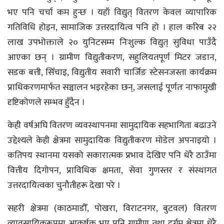
भए पनि चर्चा कम हुन्छ । यहाँ विद्युत् वितरण केवल व्यापारिक
गतिविधि होइन, सामाजिक उत्तरदायित्व पनि हो । हाल करिब २२
लाख उपभोक्ताले २० युनिटसम्म निःशुल्क विद्युत् सुविधा पाउँदै
आएका छन् । ग्रामीण विद्युतीकरण, सहुलियतपूर्ण मिटर जडान,
सडक बत्ती, सिँचाइ, विद्युतीय सवारी चार्जिङ स्टेसनजस्ता कार्यक्रम
प्राधिकरणमार्फत सञ्चालन भइरहेका छन्, जसलाई पूर्णतः नाफामुखी
दृष्टिकोणले सम्भव हुँदैन ।
केही वर्षअघि वितरण व्यवस्थापनमा सामुदायिक सहभागिता बढाउने
उद्देश्यले केही क्षेत्रमा सामुदायिक विद्युतीकरण मोडेल अपनाइयो ।
कतिपय स्थानमा यसको सकारात्मक प्रभाव देखिए पनि धेरै ठाउँमा
वित्तीय दिगोपन, प्राविधिक क्षमता, सेवा गुणस्तर र संस्थागत
उत्तरदायित्वका चुनौतीहरू देखा परे ।
सहरी क्षेत्रमा (काठमाडौँ, पोखरा, विराटनगर, बुटवल) वितरण
व्यावसायिकरूपमा आकर्षक भए पनि ग्रामीण तथा दुर्गम क्षेत्रमा धेरै