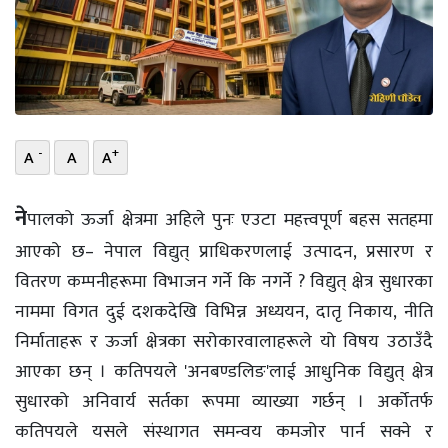
भिडियो
छापा
खोज
-
+
A
A
A
प्रोफाइल
ऊर्जा
ने
पालको ऊर्जा क्षेत्रमा अहिले पुनः एउटा महत्त्वपूर्ण बहस सतहमा
विशेष
आएको छ– नेपाल विद्युत् प्राधिकरणलाई उत्पादन, प्रसारण र
वितरण कम्पनीहरूमा विभाजन गर्ने कि नगर्ने ? विद्युत् क्षेत्र सुधारका
नाममा विगत दुई दशकदेखि विभिन्न अध्ययन, दातृ निकाय, नीति
निर्माताहरू र ऊर्जा क्षेत्रका सरोकारवालाहरूले यो विषय उठाउँदै
आएका छन् । कतिपयले 'अनबण्डलिङ'लाई आधुनिक विद्युत् क्षेत्र
सुधारको अनिवार्य सर्तका रूपमा व्याख्या गर्छन् । अर्कोतर्फ
कतिपयले यसले संस्थागत समन्वय कमजोर पार्न सक्ने र