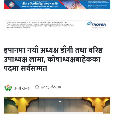
अन्तर्राष्ट्रिय
जलवायु
ऊर्जा
दक्षता
उहिलेकाे
इपानमा नयाँ अध्यक्ष डाँगी तथा वरिष्ठ
खबर
उपाध्यक्ष लामा, कोषाध्यक्षबाहेकका
हरित
पदमा सर्वसम्मत
हाइड्रोजन
इभी
२०८३ जेठ ३०
ऊर्जा खबर
सम्पादकीय
बैंक
पर्यटन