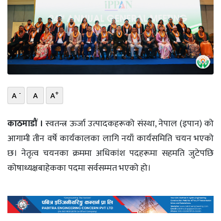
भिडियो
छापा
खोज
प्रोफाइल
-
+
A
A
A
ऊर्जा
विशेष
काठमाडौं ।
स्वतन्त्र ऊर्जा उत्पादकहरूको संस्था, नेपाल (इपान) को
आगामी तीन वर्षे कार्यकालका लागि नयाँ कार्यसमिति चयन भएको
छ। नेतृत्व चयनका क्रममा अधिकांश पदहरूमा सहमति जुटेपछि
कोषाध्यक्षबाहेकका पदमा सर्वसम्मत भएको हो।