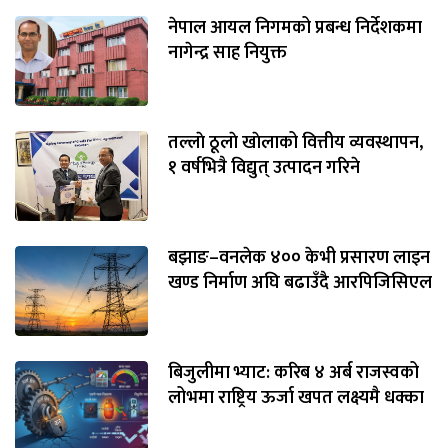
नेपाल आयल निगमको प्रबन्ध निर्देशकमा
नागेन्द्र साह नियुक्त
तल्लाे ठूलाे खाेलाको वित्तीय व्यवस्थापन,
१ वर्षभित्रै विद्युत् उत्पादन गरिने
बझाङ–वनलेक ४०० केभी प्रसारण लाइन
खण्ड निर्माण अघि बढाउँदै आरपिजिसिएल
बिजुलीमा भ्याट: करिब ४ अर्ब राजस्वको
लोभमा राष्ट्रिय ऊर्जा खपत लक्ष्यमै धक्का