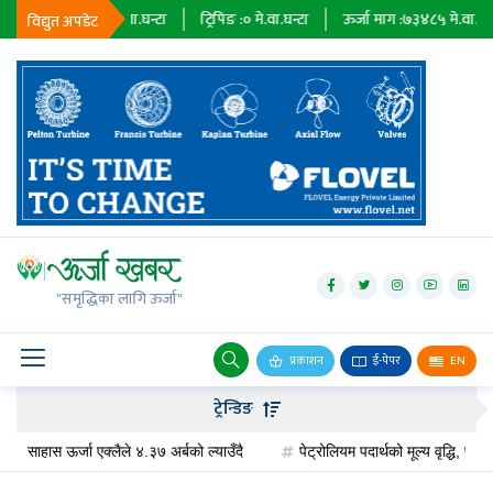
ात :
२३६७९
मे.वा.घन्टा
ट्रिपिङ :
०
मे.वा.घन्टा
ऊर्जा माग :
७३४८५
मे.वा.घन्टा
प
विद्युत अपडेट
जलविद्युत्
सोलार
"समृद्धिका लागि ऊर्जा"
वायु
बायोग्यास
प्रकाशन
ई-पेपर
EN
प्रसारण
ट्रेन्डिङ
पेट्रोलियम
हास ऊर्जा एक्लैले ४.३७ अर्बको ल्याउँदै
पेट्रोलियम पदार्थको मूल्य वृद्धि, पेट्रोलमा 