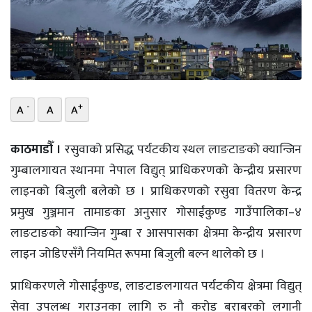
भिडियो
छापा
खोज
-
+
A
A
A
प्रोफाइल
ऊर्जा
काठमाडौँ ।
रसुवाको प्रसिद्ध पर्यटकीय स्थल लाङटाङको क्यान्जिन
विशेष
गुम्बालगायत स्थानमा नेपाल विद्युत् प्राधिकरणको केन्द्रीय प्रसारण
लाइनको बिजुली बलेको छ । प्राधिकरणको रसुवा वितरण केन्द्र
प्रमुख गुञ्जमान तामाङका अनुसार गोसाईंकुण्ड गाउँपालिका–४
लाङटाङको क्यान्जिन गुम्बा र आसपासका क्षेत्रमा केन्द्रीय प्रसारण
लाइन जोडिएसँगै नियमित रूपमा बिजुली बल्न थालेको छ ।
प्राधिकरणले गोसाईंकुण्ड, लाङटाङलगायत पर्यटकीय क्षेत्रमा विद्युत्
सेवा उपलब्ध गराउनका लागि रु नौ करोड बराबरको लगानी