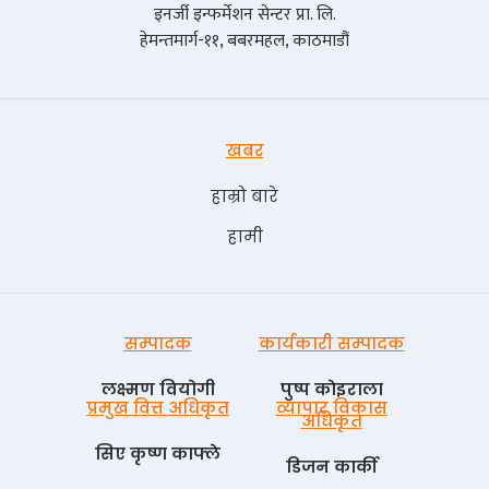
इनर्जी इन्फर्मेशन सेन्टर प्रा. लि.
हेमन्तमार्ग-११, बबरमहल, काठमाडौं
खबर
हाम्रो बारे
हामी
सम्पादक
कार्यकारी सम्पादक
लक्ष्मण वियोगी
पुष्प काेइराला
प्रमुख वित्त अधिकृत
व्यापार विकास
अधिकृत
सिए कृष्ण काफ्ले
डिजन कार्की