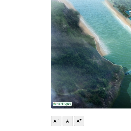
भिडियो
छापा
खोज
प्रोफाइल
ऊर्जा
विशेष
-
+
A
A
A