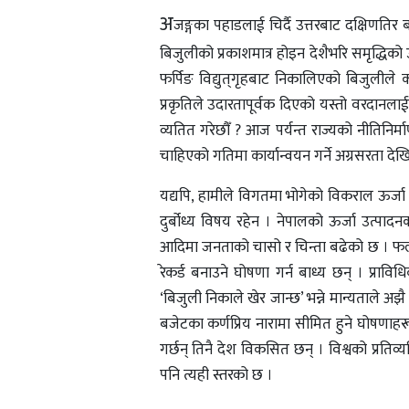
अ
जङ्गका पहाडलाई चिर्दै उत्तरबाट दक्षिणत
बिजुलीको प्रकाशमात्र होइन देशैभरि समृद्धिको
फर्पिङ विद्युत्‌गृहबाट निकालिएको बिजुलीले
प्रकृतिले उदारतापूर्वक दिएको यस्तो वरदानल
व्यतित गरेछौँ ? आज पर्यन्त राज्यको नीतिनिर
चाहिएको गतिमा कार्यान्वयन गर्ने अग्रसरता देखि
यद्यपि, हामीले विगतमा भोगेको विकराल ऊर्जा
दुर्बोध्य विषय रहेन । नेपालको ऊर्जा उत्पा
आदिमा जनताको चासो र चिन्ता बढेको छ । फलस्
रेकर्ड बनाउने घोषणा गर्न बाध्य छन् । प्राविध
‘बिजुली निकाले खेर जान्छ’ भन्ने मान्यताले अ
बजेटका कर्णप्रिय नारामा सीमित हुने घोषणाहरू 
गर्छन् तिनै देश विकसित छन् । विश्वको प्रति
पनि त्यही स्तरको छ ।