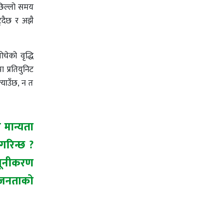
। पछिल्लो समय
घट्दैछ र अझै
चेको वृद्धि
ा प्रतियुनिट
्याउँछ, न त
 मान्यता
गरिन्छ ?
न्यूनीकरण
न जनताको