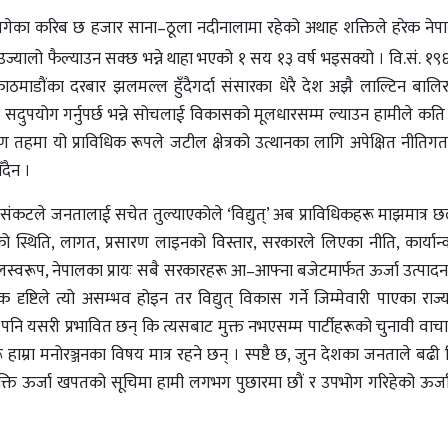
िर बगेका करिब छ हजार साना–ठूला नदीनालामा रहेको अथाह शक्तिले हरेक ने
 उज्यालो फैल्याउन सक्छ भन्ने थाहा भएको १ सय १३ वर्ष भइसक्यो । वि.सं. १९
 काठमाडौंका दरबार झलमल्ल हुँदैगर्दा संसारका धेरै देश अझै लाल्टिन बालि
ाई सदुपयोग गर्नुपर्छ भन्ने सोचलाई विकासको मूलधारसम्म ल्याउन हामीले क
्माण तहमा यो प्राविधिक रूपले जटील क्षेत्रको उत्थानका लागि अपेक्षित नीति
ँदैन ।
 संकटले जनतालाई सचेत तुल्याएकोले ‘विद्युत्‌’ अब प्राविधिकहरू माझमात्र
दनको स्थिति, लागत, प्रसारण लाइनको विस्तार, सरकारले लिएका नीति, कार्या
वरूप, नेपालका प्रायः सबै सरकारहरू आ–आफ्ना बजेटमार्फत ऊर्जा उत्पादनम
िक दृष्टिले त्यो असम्भव होइन तर विद्युत्‌ विकास गर्ने जिम्मेवारी पाएका रा
झै पनि यसरी प्रभावित छन् कि त्यसबाट मुक्त नभएसम्म पार्टीहरूको चुनावी वाच
हाम्रा मनोरञ्जनका विषय मात्र रहने छन् । स्पष्टै छ, जुन देशका जनताले बढी व
व्यक्ति ऊर्जा खपतको सूचिमा हामी लगभग पुछारमा छौं र उपभोग गरिहेको ऊर्ज