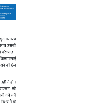
ुत्‌ प्रसारण
बजारमा उसको
े गरेको छ ।
राधिकरणलाई
न सकेको छैन
 उही नै हो ।
िडम्वना त्यो
नी गर्ने सबै
निश्चय नै यो