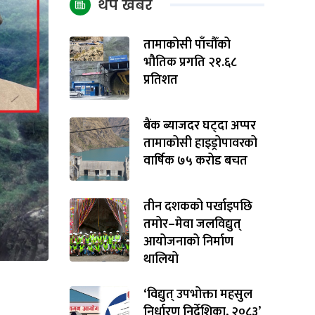
थप खबर
तामाकोसी पाँचौँको
भौतिक प्रगति २१.६८
प्रतिशत
बैंक ब्याजदर घट्दा अप्पर
तामाकोसी हाइड्रोपावरको
वार्षिक ७५ करोड बचत
तीन दशकको पर्खाइपछि
तमोर–मेवा जलविद्युत्
आयोजनाको निर्माण
थालियो
‘विद्युत् उपभोक्ता महसुल
निर्धारण निर्देशिका, २०८३’