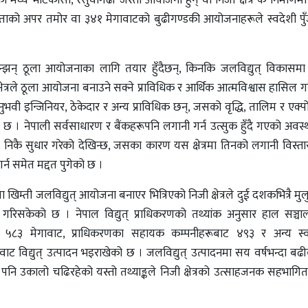
ाको अपर तमोर वा ३४१ मेगावाटको बुढीगण्डकी आयोजनाहरूले स्वदेशी पुँ
 झन्झन् ठूला आयोजनाका लागि तयार हुँदैछन्, किनकि जलविद्युत्‌ विकासम
षेत्रले ठूला आयोजना बनाउने सक्ने प्राविधिक र आर्थिक आत्मविश्वास हासिल
अनुभवी इन्जिनियर, ठेकेदार र अन्य प्राविधिक छन्, जसको वृद्धि, तालिम र एक्
 छ । नेपाली सर्वसाधारण र बैंकहरूपनि लगानी गर्न उत्सुक हुँदै गएको अवस्
तामा निकै सुधार गरेको देखिन्छ, जसका कारण यस क्षेत्रमा तिनको लगानी विस्ता
्न समेत मद्दत पुगेको छ ।
िम्ती जलविद्युत्‌ आयोजना बनाएर भित्रिएको निजी क्षेत्रले दुई दशकभित्रै म
दन गरिसकेको छ । नेपाल विद्युत्‌ प्राधिकरणको तथ्यांक अनुसार हाल सञ्च
बाट ५८३ मेगावाट, प्राधिकरणका सहायक कम्पनीहरूबाट ४९३ र अन्य स्वतन
ट विद्युत्‌ उत्पादन भइराखेको छ । जलविद्युत्‌ उत्पादनमा सय वर्षभन्दा ब
ि उकालो चढिरहेको यस्तो तथ्याङ्कले निजी क्षेत्रको उत्साहजनक सहभागिता