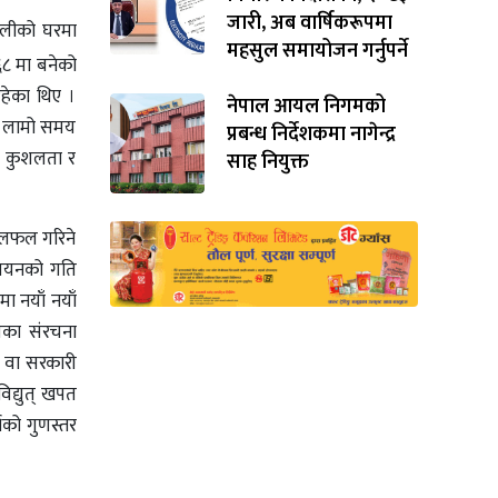
जारी, अब वार्षिकरूपमा
पालीको घरमा
महसुल समायोजन गर्नुपर्ने
६८ मा बनेको
रहेका थिए ।
नेपाल आयल निगमको
ति लामो समय
प्रबन्ध निर्देशकमा नागेन्द्र
गत कुशलता र
साह नियुक्त
 छलफल गरिने
न्वयनको गति
ा नयाँ नयाँ
ज्यका संरचना
ा वा सरकारी
िद्युत्‌ खपत
ाको गुणस्तर