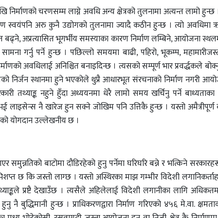
 निर्माणको चरणसम्म लाग्ने अवधि अन्य क्षेत्रको तुलनामा अत्यन्त लामो हुन्छ ।
ाण स्वयंपनि अरु कुनै उद्योगको तुलनामा ज्यादै कठीन हुन्छ । त्यो अवधिमा
गत बढ्ने, अप्रत्यासित भूगर्भीय समस्याका कारण निर्माण लम्बिने, आयोजना स्थल
 गर्नु पर्ने हुन्छ । पछिल्लो समयमा बाढी, पहिरो, भूकम्प, महामारीजस्त
 अवधिलाई अनिश्चित बनाइदिन्छ । त्यसको सम्पूर्ण भार प्रवर्द्धकले बोक्नु पर
ुगेको निर्जन स्थानमा हुने भएकोले थुप्रै आधारभूत संरचनाको निर्माण नगरी आ
री तथ्याङ्क नहुने हुँदा अध्ययनमा धेरै लामो समय खर्चिनु पर्ने बाध्यताक
भई लाइसेन्स नै खारेज हुन सक्ने जोखिम पनि उत्तिकै हुन्छ । यस्तो अमैत्रीपूर
 दिएको योगदान उल्लेखनीय छ ।
ाएर समुन्नतिको बाटोमा दौडिरहेको हुनु पर्नेमा घरिघरि बन्ने र भत्किने सरकारहर
भिशप्त छ कि जस्तो लाग्छ । यस्तो अस्थिरका माझ गम्भीर विदेशी लगानिकर्ता
तथ्याङ्कले प्रष्टै देखाउँछ । त्यसैले अहिलेलाई विदेशी लगानीका लागि अधिकतम 
ुनु नै बुद्धिमानी हुन्छ । प्राधिकरणद्वारा निर्माण गरिएको ४५६ मे.वा. क्षमत
मध्य भोटेकोसी, रसुवागढी जस्ता आयोजना हुन् वा निजी क्षेत्र कै निर्माणम