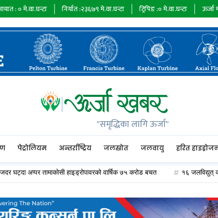
टा
निर्यात :
२३६७९
मे.वा.घन्टा
ट्रिपिङ :
०
मे.वा.घन्टा
ऊर्जा माग :
७३४८५
मे.वा.
"समृद्धिका लागि ऊर्जा"
रण
पेट्रोलियम
अन्तर्राष्ट्रिय
जलस्रोत
जलवायु
हरित हाइड्रोज
 अप्पर तामाकोसी हाइड्रोपावरको वार्षिक ७५ करोड बचत
१६ जलविद्युत् कम्पनीले २० अ