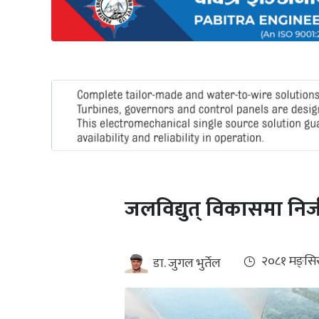
अन्तर्राष्ट्रिय
जलवायु
ऊर्जा
दक्षता
उहिलेकाे
खबर
हरित
हाइड्रोजन
जलविद्युत् विकासमा निजी क
इभी
सम्पादकीय
२०८१ मङ्सि
डा. जुगल भुर्तेल
बैंक
पर्यटन