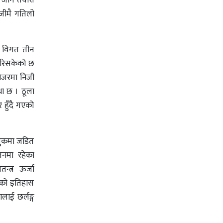
जीमै गतिलो
ा विगत तीन
 गरिसकेको छ
पोजरमा निजी
था छ । ठूला
र हुँदै गएको
ुलुकमा जडित
ालनमा रहेका
्त्र ऊर्जा
ढीको इतिहास
लाई छर्लङ्ग