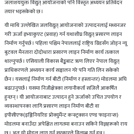
जलाशययुक्त विद्युत् आयोजनाको पनि विस्तृत अध्ययन प्रतिवेदन
तयार भइसकेको छ ।
यी माथि उल्लेखित जलविद्युत् आयोजनाको उत्पादनलाई मध्यनजर
गरी ऊर्जा इभ्याकुएट (प्रवाह) गर्न यथाशीघ्र विद्युत् प्रसारण लाइन
निर्माण गर्नुपर्छ । पहिला पश्चिम नेपाललाई राष्ट्रिय ग्रिडसँग जोड्न न्यू
बुटवल मैनतारा दोदोधारा प्रसारण लाइन निर्माण कार्य तत्काल
थाल्नुपर्छ । एसियाली विकास बैङ्कबाट ऋण लिएर नेपाल विद्युत्
प्राधिकरणले अध्ययन कार्य सञ्चालन गरे पनि गति लिन सकेको
छैन । यसलाई निर्माण गर्न बीटी (निर्माण र हस्तान्तर) मोडलमा अघि
बढाउनुपर्छ । यसमा निजीक्षेत्रका लगानीकर्ता सजिलै आकर्षित
हुन्छन् । यी आयोजनाबाट उत्पादन हुने ऊर्जाको उचित उपयोग र
व्यवस्थापनका लागि प्रसारण लाइन निर्माण बीटी वा
इपीसीएफ(इञ्जिनियरिङ प्रोक्युर्मेन्ट कन्स्ट्रक्सन एण्ड फाइनान्स)
मोडलमा बनाउँदा अपेक्षित लागतमा बनाउन सकिने विज्ञहरूको राय
छ । अतः यो मोडल लागू गर्न सरकारले विलम्ब गर्नु हुन्न ।