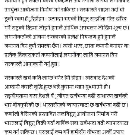
समाधान हुन सक्छ । करिब एकहजार अर्ब नेपाली रुपियाँ लगानीबाट
उपर्युक्त आयोजना निर्माण गर्न सकिन्छ । सरकारले साहस गर्दा यो
ठूलो रकम हँुदैहोइन । उत्पादन भएको विद्युत् सम्झौता गरेर खरिद
गर्ने राष्ट्रको ग्रिडमा जोड्ने हुनाले आर्थिक अपचलन जोखिम शून्य छ ।
लगानीकर्ताको आयमा सरकारको प्रत्यक्ष नियन्त्रण हुने हुनाले
जमानत दिन कुनै समस्या छैन । त्यसो भएर, छाता कम्पनी बनाएर वा
प्रत्येक विकासकर्ता कम्पनीलाई लगानीका लागि जमानत दिन
सरकारले आनाकानी गर्नु हुन्न ।
सरकारले खर्च कति लाग्छ भनेर हेर्ने होइन । त्यसबाट देशको
आम्दानी कसरी वृद्धि हुन्छ भन्ने कुरामा ध्यान पु¥याउने हो ।
सङ्घीयतामा गएर देशले पँुजीगत खर्चभन्दा बढी साधारण खर्चको
भार बोक्नुपरेको छ । भारतसँगको व्यापारघाटा छ खर्बभन्दा बढी छ ।
कर्णाली बेसिनको प्रस्तावित जलविद्युत् आयोजना निर्माण गरी
भारतलाई विद्युत् बिक्री गर्दा वार्षिक सवा खर्बभन्दा बढी व्यापारघाटा
कम गर्न सकिन्छ । यसलाई कम गर्ने हामीसँग योभन्दा अर्को उपाय