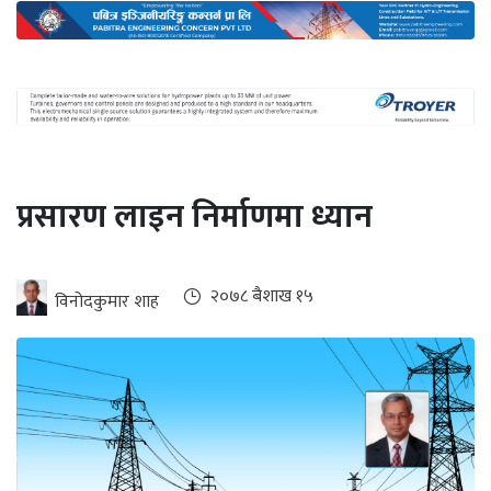
अन्तर्राष्ट्रिय
जलवायु
ऊर्जा
दक्षता
उहिलेकाे
प्रसारण लाइन निर्माणमा ध्यान
खबर
हरित
हाइड्रोजन
२०७८ ब‌ैशाख १५
विनोदकुमार शाह
इभी
सम्पादकीय
बैंक
पर्यटन