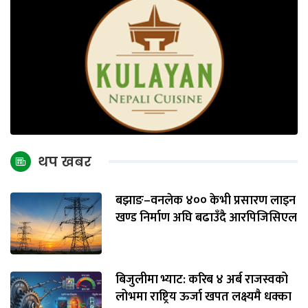
थप खबर
बझाङ–वनलेक ४०० केभी प्रसारण लाइन
खण्ड निर्माण अघि बढाउँदै आरपिजिसिएल
बिजुलीमा भ्याट: करिब ४ अर्ब राजस्वको
लोभमा राष्ट्रिय ऊर्जा खपत लक्ष्यमै धक्का