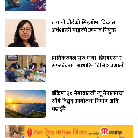
लगानी बोर्डको सिइओमा विकास
अर्थशास्त्री याङ्‌की उक्याब नियुक्त
प्राधिकरणले सुरु गर्‍यो 'डिएमएस' र
सफ्टवेयरमा आधारित बिलिङ प्रणाली
बाँकेमा ३० मेगावाटको न्यू नेपालगन्ज
सौर्य विद्युत् आयोजना निर्माण अघि
बढाइँदै