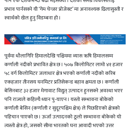
पनि एक दशकभन्दा बढी भइसक्यो । देशको समग्र विकासलाई
प्रभाव पार्नसक्ने यी ‘गेम चेन्जर प्रोजेक्ट’ मा अनावश्यक ढिलासुस्ती र
स्वार्थको खेल हुनु विडम्बना हो ।
पूर्वमा धौलागिरि हिमालदेखि पश्चिममा व्यास ऋषि हिमालसम्म
कर्णाली नदीको प्रभावित क्षेत्र छ । ५०७ किलोमिटर लामो ४१ हजार
५८ वर्ग किलोमिटर जलाधार क्षेत्र भएको कर्णाली नदीको करिब
एकहजार तीनसय घनमिटर प्रतिसेकन्ड बहाव क्षमता छ । कर्णाली
बेसिनबाट ३२ हजार मेगावाट विद्युत् उत्पादन हुनसक्ने अवस्था भएर
पनि राज्यले कहिल्यै ध्यान पु-याएन । यस्तो सम्भावना बोकेको
कर्णाली बेसिन (कर्णाली र सुदूरपश्चिम क्षेत्र) ले पिछडिएको क्षेत्रको
पहिचान पाएको छ । ऊर्जा उत्पादनको ठूलो सम्भावना बोकेको यो
त्यस्तो क्षेत्र हो, जसको सीमा भारतको घना आवादी भएको उत्तर