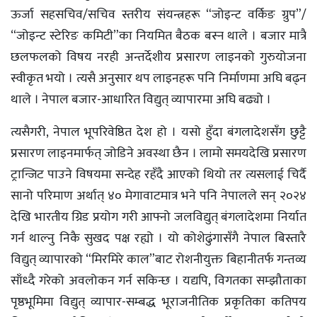
ऊर्जा सहसचिव/सचिव स्तरीय संयन्त्रहरू “जोइन्ट वर्किङ ग्रुप”/
“जोइन्ट स्टेरिङ कमिटी”का नियमित बैठक बस्न थाले । बजार मात्रै
छलफलको विषय नरही अन्तर्देशीय प्रसारण लाइनको गुरुयोजना
स्वीकृत भयो । त्यसै अनुसार थप लाइनहरू पनि निर्माणमा अघि बढ्न
थाले । नेपाल बजार-आधारित विद्युत् व्यापारमा अघि बढ्यो ।
त्यसैगरी, नेपाल भूपरिवेष्ठित देश हो । यसो हुँदा बंगलादेशसँग छुट्टै
प्रसारण लाइनमार्फत् जोडिने अवस्था छैन । लामो समयदेखि प्रसारण
ट्रान्जिट पाउने विषयमा सन्देह रहँदै आएको थियो तर त्यसलाई चिर्दै
सानो परिमाण अर्थात् ४० मेगावाटमात्र भने पनि नेपालले सन् २०२४
देखि भारतीय ग्रिड प्रयोग गरी आफ्नो जलविद्युत् बंगलादेशमा निर्यात
गर्न थाल्नु निकै सुखद पक्ष रह्यो । यो कोशेढुंगासँगै नेपाल बिस्तारै
विद्युत् व्यापारको “मिरमिरे काल”बाट रोशनीयुक्त बिहानीतर्फ गन्तव्य
साँध्दै गरेको अवलोकन गर्न सकिन्छ । यद्यपि, विगतका सम्झौताका
पृष्ठभूमिमा विद्युत् व्यापार-सम्बद्ध भूराजनीतिक प्रकृतिका कतिपय