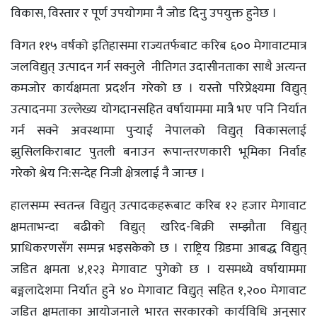
विकास, विस्तार र पूर्ण उपयोगमा नै जोड दिनु उपयुक्त हुनेछ ।
विगत ११५ वर्षको इतिहासमा राज्यतर्फबाट करिब ६०० मेगावाटमात्र
जलविद्युत् उत्पादन गर्न सक्नुले नीतिगत उदासीनताका साथै अत्यन्त
कमजोर कार्यक्षमता प्रदर्शन गरेको छ । यस्तो परिप्रेक्ष्यमा विद्युत्
उत्पादनमा उल्लेख्य योगदानसहित वर्षायाममा मात्रै भए पनि निर्यात
गर्न सक्ने अवस्थामा पुर्‍याई नेपालको विद्युत् विकासलाई
झुसिलकिराबाट पुतली बनाउन रूपान्तरणकारी भूमिका निर्वाह
गरेको श्रेय नि:सन्देह निजी क्षेत्रलाई नै जान्छ ।
हालसम्म स्वतन्त्र विद्युत् उत्पादकहरूबाट करिब १२ हजार मेगावाट
क्षमताभन्दा बढीको विद्युत् खरिद-बिक्री सम्झौता विद्युत्
प्राधिकरणसँग सम्पन्न भइसकेको छ । राष्ट्रिय ग्रिडमा आबद्ध विद्युत्
जडित क्षमता ४,१२३ मेगावाट पुगेको छ । यसमध्ये वर्षायाममा
बङ्गलादेशमा निर्यात हुने ४० मेगावाट विद्युत् सहित १,२०० मेगावाट
जडित क्षमताका आयोजनाले भारत सरकारको कार्यविधि अनुसार