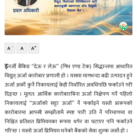
भिडियो
छापा
खोज
-
+
A
A
A
प्रोफाइल
ऊर्जा
इ
नर्जी बैंकिङ “देऊ र लेऊ” (गिभ एण्ड टेक) सिद्धान्तमा आधारित
विशेष
विद्युत् ऊर्जा कारोबार प्रणाली हो । यसमा मागभन्दा बढी उत्पादन हुने
ऊर्जा अर्को कुनै निकायलाई केही निर्धारित अवधिपछि फर्काउने गरी
दिइन्छ । मूलत: आर्थिक कारोबारबिना ऊर्जा निक्षेपण गर्ने पहिलो
निकायलाई “ऊर्जाको सट्टा ऊर्जा” नै फर्काइने यस्तो प्रारूपको
कारोबारमा आपसी सम्झौतामै स्पष्ट पारी उति नै परिमाणमा वा
निश्चित प्रतिशत प्रिमियमका रूपमा थपेर वा घटाएर पनि फर्काउने
गरिन्छ । यस्तो ऊर्जा प्रिमियम भनेको बैंकको सेवा शुल्क जस्तै हो ।