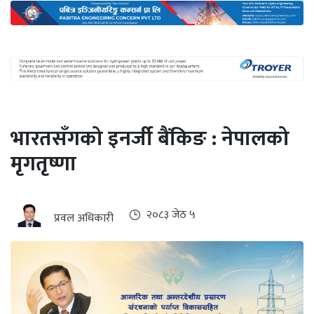
अन्तर्राष्ट्रिय
जलवायु
ऊर्जा
दक्षता
उहिलेकाे
भारतसँगको इनर्जी बैंकिङ : नेपालको
खबर
मृगतृष्णा
हरित
हाइड्रोजन
इभी
२०८३ जेठ ५
प्रवल अधिकारी
सम्पादकीय
बैंक
पर्यटन