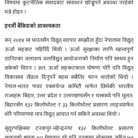
विषयमा कूटनीतिक संवादबाट समाधान खोज्नुपर्ने अवस्था नरहेको
भन्ने होइन ।
इनर्जी बैंकिङको आवश्यकता
सन् २०१४ मा भारतसँग विद्युत् व्यापार सम्झौता हुँदा नेपालमा विद्युत्
ऊर्जा सङ्‌कट गहिरिँदै थियो । ऊर्जा सुरक्षाका लागि महत्त्वपूर्ण
ठानिएका जलाशय जलविद्युत् आयोजनाको निर्माण पनि सम्भव हुन
सकेको थिएन । अत: ऊर्जा सङ्‌कटकाल घोषणा गरेरै पनि विद्युत्
विकासमा तीव्रता दिनुपर्ने बहस सबैतिर चल्न थालेको थियो ।
नेपाल-भारत पावर एक्सचेन्ज कमिटी मार्फत छिमेकी भारतीय
राज्यहरू बिहार, उत्तर प्रदेश र उत्तराखण्डसँग र यसमध्ये पनि मूलत:
बिहारसँग १३२ किलोभोल्ट र ३३ किलोभोल्ट प्रसारण लाइनमार्फत
थोरै परिमाणमा मात्र विद्युत् आयात गर्न सकिने अवस्था थियो ।
सुदूरपश्चिममा टनकपुर-महेन्द्रनगर १३२ किलोभोल्ट प्रसारण
लाइनको क्षमता ७० मेगावाट रहे पनि टनकपुर स्टेसनमा जडित ५०