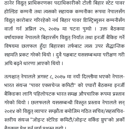
ठानेर विद्युत् प्राधिकरणका पदाधिकारीको टोली बिहार स्टेट पावर
होल्डिङ कम्पनी तथा त्यसको सहायक कम्पनीका रूपमा नेपालसँग
विद्युत् कारोबार गरिरहेको नर्थ बिहार पावर डिस्ट्रिब्युसन कम्पनीसँग
वार्ता गर्न अप्रिल २५, २०१७ मा पटना पुग्यो । उक्त बैठकमा
वर्षायाममा नेपालले बिहारसँग विद्युत् निर्यात तथा इनर्जी बैंकिङ गर्ने
विषयमा छलफल हुँदा बिहारका तर्फबाट त्यस उपर सैद्धान्तिक
सहमति प्रकट गरेको थियो । दुवै पक्षबाट यससम्बन्धमा परीक्षण गरी
अघि बढ्ने धारणा आएको थियो ।
तत्पश्चात् नेपालले अगस्ट ८, २०१७ मा नयाँ दिल्लीमा भएको नेपाल-
भारत संयन्त्र "पावर एक्सचेन्ज कमिटी" को एघारौं बैठकमा इनर्जी
बैंकिङका लागि पहिलोपटक भारत समक्ष औपचारिक रूपमा प्रस्ताव
गरेको थियो । छलफलले यससम्बन्धी विस्तृत प्रस्ताव नेपालले सन्
२०१४ को विद्युत् व्यापार सम्झौता बमोजिम गठित सचिव/सहसचिव-
स्तरीय संयन्त्र “जोइन्ट स्टेरिङ कमिटी/जोइन्ट वर्किङ ग्रुप"को अर्को
बैठकमा पेश गर्न मार्ग प्रशस्त गर्‍यो ।