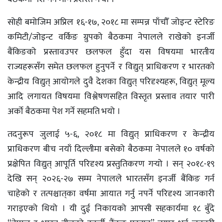
सोही बमोजिम अप्रिल १६-१७, २०१८ मा सम्पन्न पाँचौँ जोइन्ट स्टेरिङ
कमिटी/जोइन्ट वर्किङ ग्रुपको बैठकमा नेपालले राखेको इनर्जी
बैंकिङको प्रस्तावउपर छलफल हुँदा यस विषयमा भारतीय
राज्यहरूसँग समेत छलफल हुनुपर्ने र विद्युत् प्राधिकरण र भारतको
केन्द्रीय विद्युत् आयोगले दुवै देशका विद्युत् परिदृश्यहरू, विद्युत् मूल्य
आदि लगायत विषयमा विश्लेषणसहित विस्तृत प्रस्ताव तयार पारी
अर्को बैठकमा पेश गर्ने सहमति भयो ।
तदनुरूप जुलाई ५-६, २०१८ मा विद्युत् प्राधिकरण र केन्द्रीय
प्राधिकरण बीच नयाँ दिल्लीमा बसेको बैठकमा नेपालले १० वर्षको
प्रक्षेपित विद्युत् आपूर्ति परिदृश्य प्रस्तुतिकरण गर्‍यो । सन् २०१८-१९
देखि सन् २०२६-२७ सम्म नेपालले भारतसँग इनर्जी बैंकिङ गर्न
चाहेको र तत्पश्चात्‌का वर्षमा आयात गर्नु नपर्ने परिदृश्य जानकारी
गराइएको थियो । यी दुई निकायको आपसी सहकार्यमा १८ बुँदे