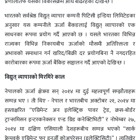
प्रणालीतर्फ यसको विकासक्रम अघि बढिरहेको देखिन्छ ।
भारतको सर्वश्रेष्ठ विद्युत् व्यापार कम्पनी पिटिसी इन्डिया लिमिटेडका
अनुसार यस कम्पनीले ऊर्जा बैंकङलाई विद्युत् व्यापारको एक
साधनका रूपमा प्रयोग गर्दै आएको छ । यसले भारतका विभिन्न
राज्यका विभिन्न निकायबीच ऊर्जाको मौसमी अतिरिक्तता र
अभावको समाधान गर्न खरिद/बिक्री दर प्रयोगबिना नै नगदरहित
कारोबारका रूपमा ऊर्जा बैंकिङ सञ्चालन गर्दै आएको देखिन्छ ।
विद्युत् व्यापारको मिरमिरे काल
नेपालको ऊर्जा क्षेत्रमा सन् २०१४ मा दुई महत्त्वपूर्ण सम्झौताहरू
सम्पन्न भए । ती थिए - नेपाल र भारतबीच अक्टोबर २१, २०१४ मा
हस्ताक्षरित “एग्रिमेन्ट अन इलेक्ट्रिक पावर ट्रेड, क्रस-बोर्डर
ट्रान्समिसन इन्टरकनेक्सन एन्ड ग्रिड कनेक्टिभिटी” र नोभेम्बर २७,
२०१४ मा दक्षिण एसियाली देशहरूबीच सम्पन्न भएको “सार्क
फ्रेमवर्क एग्रिमेन्ट फर इनर्जी कोअपरेसन (इलेक्ट्रिसिटी)” । त्यतिखेर