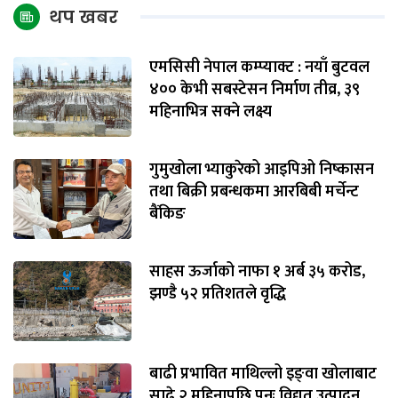
थप खबर
एमसिसी नेपाल कम्प्याक्ट : नयाँ बुटवल
४०० केभी सबस्टेसन निर्माण तीव्र, ३९
महिनाभित्र सक्ने लक्ष्य
गुमुखोला भ्याकुरेको आइपिओ निष्कासन
तथा बिक्री प्रबन्धकमा आरबिबी मर्चेन्ट
बैंकिङ
साहस ऊर्जाको नाफा १ अर्ब ३५ करोड,
झण्डै ५२ प्रतिशतले वृद्धि
बाढी प्रभावित माथिल्लो इङ्‌वा खोलाबाट
साढे २ महिनापछि पुनः विद्युत् उत्पादन