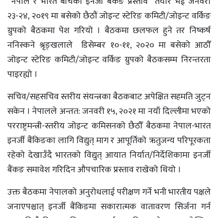
“नेपाल र भारत बीचको इनर्जी बैंकङ प्रस्ताव” तयार भई जनवरी
२३-२४, २०१९ मा बसेको छैठौं जोइन्ट स्टेरिङ कमिटी/जोइन्ट वर्किङ
ग्रुपको बैठकमा पेश गरियो । बैठकमा छलफल हुने तर निष्कर्ष
ननिस्कने श्रृङ्खलाले डिसेम्बर १०-११, २०२० मा बसेको आठौँ
जोइन्ट स्टेरिङ कमिटी/जोइन्ट वर्किङ ग्रुपको बैठकसम्म निरन्तरता
पाइरह्यो ।
सचिव/सहसचिव स्तरीय संयन्त्रका बैठकबाट अपेक्षित सहमति जुट्न
सकेन । नेपालले अन्तत: जनवरी १५, २०२१ मा नयाँ दिल्लीमा भएको
परराष्ट्रमन्त्री-स्तरीय जोइन्ट कमिसनको छैठौँ बैठकमा नेपाल-भारत
इनर्जी बैंकिङका लागि विद्युत् माग र आपूर्तिको ऋतुजन्य परिपूरकता
रहेको देखाउँदै भारतको विद्युत् आयात निर्यात/निर्देशिकामा इनर्जी
बैंकङ समावेश गरिदिन औपचारिक प्रस्ताव राखेको थियो ।
उक्त बैठकमा नेपालको अनुरोधलाई परीक्षण गर्ने भनी भारतीय पक्षले
जनाएपश्चात् इनर्जी बैंकिङमा सकारात्मक वातावरण सिर्जना गर्न