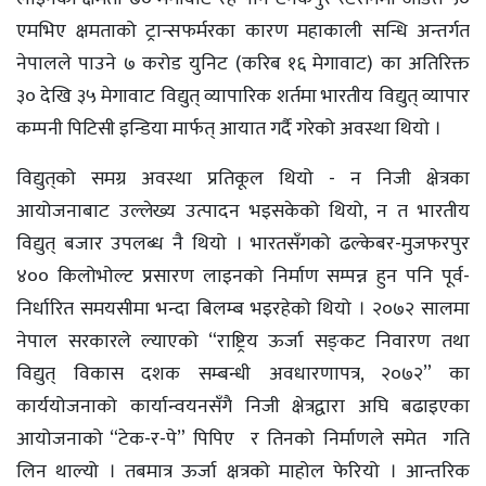
एमभिए क्षमताको ट्रान्सफर्मरका कारण महाकाली सन्धि अन्तर्गत
नेपालले पाउने ७ करोड युनिट (करिब १६ मेगावाट) का अतिरिक्त
३० देखि ३५ मेगावाट विद्युत् व्यापारिक शर्तमा भारतीय विद्युत् व्यापार
कम्पनी पिटिसी इन्डिया मार्फत् आयात गर्दै गरेको अवस्था थियो ।
विद्युत्‌‌को समग्र अवस्था प्रतिकूल थियो - न निजी क्षेत्रका
आयोजनाबाट उल्लेख्य उत्पादन भइसकेको थियो, न त भारतीय
विद्युत् बजार उपलब्ध नै थियो । भारतसँगको ढल्केबर-मुजफरपुर
४०० किलोभोल्ट प्रसारण लाइनको निर्माण सम्पन्न हुन पनि पूर्व-
निर्धारित समयसीमा भन्दा बिलम्ब भइरहेको थियो । २०७२ सालमा
नेपाल सरकारले ल्याएको “राष्ट्रिय ऊर्जा सङ्‌कट निवारण तथा
विद्युत् विकास दशक सम्बन्धी अवधारणापत्र, २०७२” का
कार्ययोजनाको कार्यान्वयनसँगै निजी क्षेत्रद्वारा अघि बढाइएका
आयोजनाको “टेक-र-पे” पिपिए र तिनको निर्माणले समेत गति
लिन थाल्यो । तबमात्र ऊर्जा क्षत्रको माहोल फेरियो । आन्तरिक