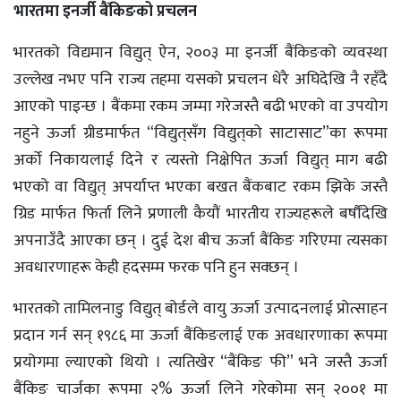
भारतमा इनर्जी बैंकिङको प्रचलन
भारतको विद्यमान विद्युत् ऐन, २००३ मा इनर्जी बैंकिङको व्यवस्था
उल्लेख नभए पनि राज्य तहमा यसको प्रचलन धेरै अघिदेखि नै रहँदै
आएको पाइन्छ । बैंकमा रकम जम्मा गरेजस्तै बढी भएको वा उपयोग
नहुने ऊर्जा ग्रीडमार्फत “विद्युत्‌सँग विद्युत्‌‌को साटासाट”का रूपमा
अर्को निकायलाई दिने र त्यस्तो निक्षेपित ऊर्जा विद्युत् माग बढी
भएको वा विद्युत् अपर्याप्त भएका बखत बैंकबाट रकम झिके जस्तै
ग्रिड मार्फत फिर्ता लिने प्रणाली कैयौं भारतीय राज्यहरूले बर्षौंदेखि
अपनाउँदै आएका छन् । दुई देश बीच ऊर्जा बैंकिङ गरिएमा त्यसका
अवधारणाहरू केही हदसम्म फरक पनि हुन सक्छन् ।
भारतको तामिलनाडु विद्युत् बोर्डले वायु ऊर्जा उत्पादनलाई प्रोत्साहन
प्रदान गर्न सन् १९८६ मा ऊर्जा बैंकिङलाई एक अवधारणाका रूपमा
प्रयोगमा ल्याएको थियो । त्यतिखेर “बैंकिङ फी” भने जस्तै ऊर्जा
बैंकिङ चार्जका रूपमा २% ऊर्जा लिने गरेकोमा सन् २००१ मा