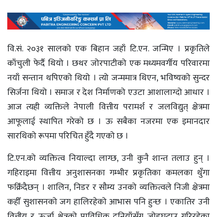
वि.सं. २०३१ सालको एक बिहान जहाँ टि.एन. जन्मिए । प्रकृतिले
काँचुली फेर्दै थियो । छथर जोरपाटीको एक मध्यमवर्गीय परिवारमा
नयाँ सन्तान थपिएको थियो । त्यो जन्ममात्र थिएन, भविष्यको सुन्दर
सिर्जना थियो । समाज र देश निर्माणको एउटा आशालाग्दो आधार ।
आज त्यही व्यक्तिले नेपाली वित्तीय परामर्श र जलविद्युत् क्षेत्रमा
आफूलाई स्थापित गरेको छ । ऊ सबैका नजरमा एक इमानदार
सारथिको रूपमा परिचित हुँदै गएको छ ।
टि.एन.को व्यक्तित्व नियाल्दा लाग्छ, उनी कुनै शान्त तलाउ हुन् ।
गहिराइमा वित्तीय अनुशासनका गम्भीर प्रकृतिका कमलका थुँगा
फक्रिँदैछन् । शालिन, निडर र सौम्य उनको व्यक्तित्वले निजी क्षेत्रमा
कहीँ सुशासनको जग हालिरहेको आभास पनि हुन्छ । एकातिर उनी
वित्तीय र ऊर्जा क्षेत्रको प्राविधिक दुनियाँसँग जोडघटाउ गरिरहेका