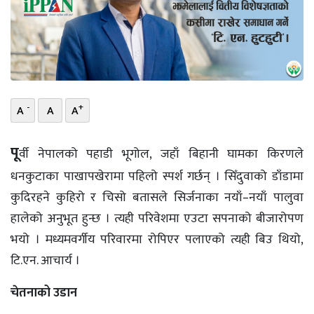
भिडियो
छापा
खोज
-
+
A
A
A
प्रोफाइल
ऊर्जा
पू
र्वी नेपालको पहाडी भूगोल, जहाँ बिहानी घामका किरणले
विशेष
धनकुटाका पाखापखेरामा पहिलो स्पर्श गर्छन् । सिँदुवाको डाँडामा
कुदिरहने कुहिरो र चिसो बतासले सिर्जनाका नयाँ–नयाँ पालुवा
हालेको अनुभूत हुन्छ । त्यही परिवेशमा एउटा सपनाको बीजारोपण
भयो । मध्यमवर्गीय परिवारमा रोपिएर पलाएको त्यही बिउ थियो,
टि.एन. आचार्य ।
चेतनाको उडान