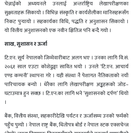
चेन्नाईको अध्ययनले उनलाई अन्तर्राष्ट्रिय लेखापरीक्षणका
सुक्ष्मताहरू सिकायो । विभिन्न संस्कृति र कार्यशैलीका मानिसहरूसँग
निकट पुर्‍यायो । सहकार्यका विधि, पद्धति र अनुशासन सिकायो ।
यो वित्तीय अनुशासनको एक नवीन क्षितिज पनि बन्दै गयो ।
साख, सुशासन र ऊर्जा
टि.एन. सूर्य नेपालको जिम्मेवारीबाट अलग भए । उनका लागि वि.सं.
२०६१ साल एउटा कोशेढुङ्गा सावित भयो । उनले ‘टि.एन. आचार्य
एण्ड कम्पनी’ स्थापना गरे । यही संस्था नै पेशागत नैतिकताको नयाँ
पारिचायक बन्यो । धेरैका लागि लेखापरीक्षण अङ्कहरूको जोड–
घटाउमात्र हुन सक्छ । टि.एन.का लागि भने ‘सुशासनको दर्पण’ थियो
।
बैंक, वित्तीय संस्था, सहकारीदेखि पर्यटन र ऊर्जासम्म उनको फर्मको
पहुँच पुग्यो । नेपाल राष्ट्र बैंक, धितोपत्र बोर्ड र नेपाल स्टक एक्सचेन्ज