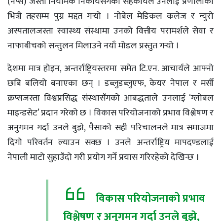
(नेप्से) जस्ता नियामक निकायसँगको सहकार्यले उनलाई प्रणालीको
भित्री तहसम्म पुग्न मद्दत गर्‍यो । नोबेल मेडिकल कलेज र न्युरो
अस्पतालजस्ता स्वास्थ्य संस्थामा उनको वित्तीय परामर्शले सेवा र
नाफाबीचको सन्तुलन मिलाउने नयाँ मोडल प्रस्तुत गर्‍यो ।
देशमा मात्र होइन, अन्तर्राष्ट्रियस्तरमा समेत टि.एन. आचार्यले आफ्नो
छबि बलियो बनाएका छन् । डब्लुडब्लुएफ, केयर नेपाल र मर्सी
क्रप्सजस्ता विश्वप्रसिद्ध संस्थासँगको आबद्धताले उनलाई ‘ग्लोबल
माइन्डसेट’ प्रदान गरेको छ । विकास परियोजनाको प्रभाव विश्लेषण र
अनुगमन गर्दा उनले बुझे, पैसाको सही परिचालनले मात्र समाजमा
दिगो परिवर्तन ल्याउन सक्छ । उनले अन्तर्राष्ट्रिय मापदण्डलाई
नेपाली माटो सुहाउँदो गरी प्रयोग गर्ने प्रयास गरिरहेको देखिन्छ ।
विकास परियोजनाको प्रभाव
विश्लेषण र अनुगमन गर्दा उनले बुझे,