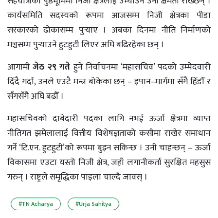
सहयात्रीको पुष्ठभूमिमा निजी क्षेत्रलाई उभ्याउन उनी क्षमता राख्छन् ।
कार्यसमिति सदस्यको रूपमा आजसम्म निजी क्षेत्रका पीडा
सरकारको ढोकासम्म पुर्‍याए । अबका दिनमा नीति निर्माणको
मञ्चसम्म पुर्‍याउने हुटहुटी लिएर अघि बढिरहेका छन् ।
आगामी
जेठ २९ गते
हुने निर्वाचनमा ‘महासचिव’ पदको उम्मेदवारी
दिँदै गर्दा, उनले एउटै मन्त्र बोकेका छन् – इपान–मार्गमा सँगै हिँडौँ र
सँगसँगै अघि बढौँ ।
महासचिवको दाबेदारी पदका लागि नभई ऊर्जा क्षेत्रमा व्याप्त
नीतिगत झमेलालाई वित्तीय विशेषज्ञताको कसीमा राखेर समाधान
गर्ने ‘टि.एन. हुटहुटी’को रूपमा बुझ्न सकिन्छ । उनी चाहन्छन् – ऊर्जा
विकासमा एउटा यस्तो निजी क्षेत्र, जहाँ लगानीकर्ता सुरक्षित महसुस
गरुन् । राष्ट्रले समृद्धिका पाइला चाल्दै जावस् ।
#TN Acharya
#Urja Sahitya