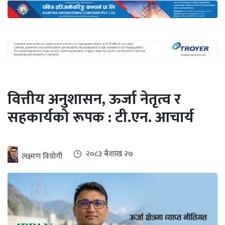
अन्तर्राष्ट्रिय
जलवायु
ऊर्जा
दक्षता
उहिलेकाे
वित्तीय अनुशासन, ऊर्जा नेतृत्व र
खबर
सहकार्यको रूपक : टी.एन. आचार्य
हरित
हाइड्रोजन
इभी
२०८३ ब‌ैशाख २७
लक्ष्मण वियोगी
सम्पादकीय
बैंक
पर्यटन