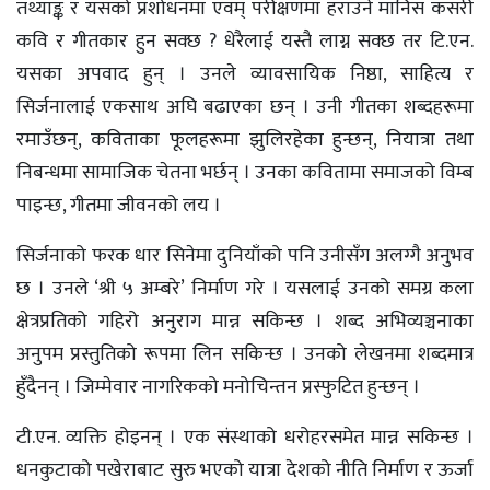
तथ्याङ्क र यसको प्रशोधनमा एवम् परीक्षणमा हराउने मानिस कसरी
कवि र गीतकार हुन सक्छ ? धेरैलाई यस्तै लाग्न सक्छ तर टि.एन.
यसका अपवाद हुन् । उनले व्यावसायिक निष्ठा, साहित्य र
सिर्जनालाई एकसाथ अघि बढाएका छन् । उनी गीतका शब्दहरूमा
रमाउँछन्, कविताका फूलहरूमा झुलिरहेका हुन्छन्, नियात्रा तथा
निबन्धमा सामाजिक चेतना भर्छन् । उनका कवितामा समाजको विम्ब
पाइन्छ, गीतमा जीवनको लय ।
सिर्जनाको फरक धार सिनेमा दुनियाँको पनि उनीसँग अलग्गै अनुभव
छ । उनले ‘श्री ५ अम्बरे’ निर्माण गरे । यसलाई उनको समग्र कला
क्षेत्रप्रतिको गहिरो अनुराग मान्न सकिन्छ । शब्द अभिव्यञ्चनाका
अनुपम प्रस्तुतिको रूपमा लिन सकिन्छ । उनको लेखनमा शब्दमात्र
हुँदैनन् । जिम्मेवार नागरिकको मनोचिन्तन प्रस्फुटित हुन्छन् ।
टी.एन. व्यक्ति होइनन् । एक संस्थाको धरोहरसमेत मान्न सकिन्छ ।
धनकुटाको पखेराबाट सुरु भएको यात्रा देशको नीति निर्माण र ऊर्जा