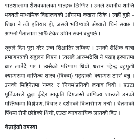
पाठशालामा शैशवकालका पातहरू छिप्पिए । उनले स्थानीय शान्ति
भगवती माध्यमिक विद्यालयको आँगनमा कखरा सिके । त्यहीँ बुझे –
शिक्षा नै त्यो हतियार हो, जसले भविष्यको अँध्यारो चिर्न सक्छ ।
आफ्नो पैतालामा आफैँ टेकेर उभिन सक्ने बन्नुपर्छ ।
स्कुले दिन पूरा गरेर उच्च शिक्षातिर लम्किए । उनको शैक्षिक यात्रा
प्रमाणपत्रको सङ्कलन थिएन । त्यसले आरम्भदेखि नै पढाइ इस्पातमा
धार लाउँदै गए । त्यसैको परिणाम थियो, धरान महेन्द्र बहुमुखी
क्याम्पसमा वाणिज्य शास्त्र (विकम) पढ्दाको ‘क्याम्पस टपर’ बन्नु ।
उनको मिहिनेतमा ‘नम्बर’ र ‘नियम’प्रतिको लगाव थियो । एउटा
मूर्तिकारले ढुङ्गा कुँदेर आकृति दिएजस्तै वाणिज्य शास्त्रले उनको
मस्तिष्कमा विश्लेषण, विचार र दर्शनको विजारोपण गर्‍यो । चेतनाको
पिँधमा रोपी छोडेको थियो, एउटा व्यावसायिक जातको बिउ ।
चेन्नाईको तपस्या