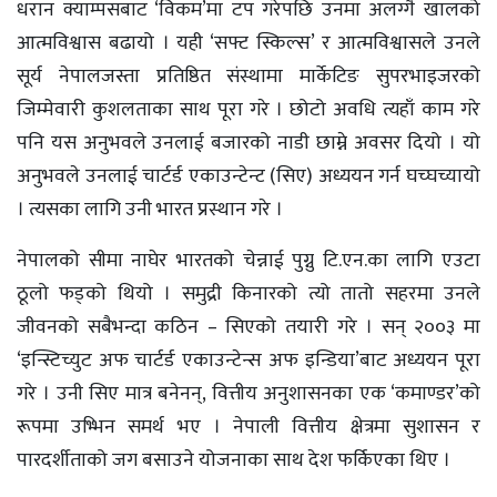
धरान क्याम्पसबाट ‘विकम’मा टप गरेपछि उनमा अलग्गै खालको
आत्मविश्वास बढायो । यही ‘सफ्ट स्किल्स’ र आत्मविश्वासले उनले
सूर्य नेपालजस्ता प्रतिष्ठित संस्थामा मार्केटिङ सुपरभाइजरको
जिम्मेवारी कुशलताका साथ पूरा गरे । छोटो अवधि त्यहाँ काम गरे
पनि यस अनुभवले उनलाई बजारको नाडी छाम्ने अवसर दियो । यो
अनुभवले उनलाई चार्टर्ड एकाउन्टेन्ट (सिए) अध्ययन गर्न घच्घच्यायो
। त्यसका लागि उनी भारत प्रस्थान गरे ।
नेपालको सीमा नाघेर भारतको चेन्नाई पुग्नु टि.एन.का लागि एउटा
ठूलो फड्को थियो । समुद्री किनारको त्यो तातो सहरमा उनले
जीवनको सबैभन्दा कठिन – सिएको तयारी गरे । सन् २००३ मा
‘इन्स्टिच्युट अफ चार्टर्ड एकाउन्टेन्स अफ इन्डिया’बाट अध्ययन पूरा
गरे । उनी सिए मात्र बनेनन्, वित्तीय अनुशासनका एक ‘कमाण्डर’को
रूपमा उभ्भिन समर्थ भए । नेपाली वित्तीय क्षेत्रमा सुशासन र
पारदर्शीताको जग बसाउने योजनाका साथ देश फर्किएका थिए ।