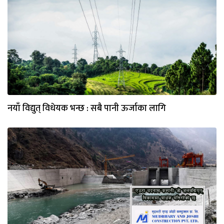
नयाँ विद्युत् विधेयक भन्छ : सबै पानी ऊर्जाका लागि