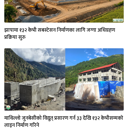
झापामा १३२ केभी सबस्टेसन निर्माणका लागि जग्गा अधिग्रहण
प्रक्रिया सुरु
माथिल्लो जुनबेसीको विद्युत् प्रसारण गर्न ३३ देखि १३२ केभीसम्मकाे
लाइन निर्माण गरिने