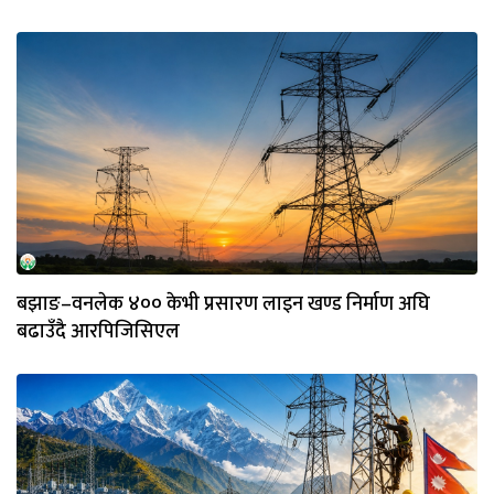
बझाङ–वनलेक ४०० केभी प्रसारण लाइन खण्ड निर्माण अघि
बढाउँदै आरपिजिसिएल