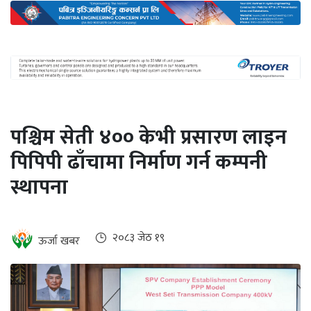
अन्तर्राष्ट्रिय
जलवायु
ऊर्जा
दक्षता
उहिलेकाे
पश्चिम सेती ४०० केभी प्रसारण लाइन
खबर
पिपिपी ढाँचामा निर्माण गर्न कम्पनी
हरित
स्थापना
हाइड्रोजन
इभी
२०८३ जेठ १९
ऊर्जा खबर
सम्पादकीय
बैंक
पर्यटन