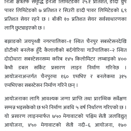
निजी क्षेत्रतर्फ समृद्धि इनर्जी लिमिटेडको २५.१ प्रतिशत, ङादी ग्रुप
पावर लिमिटेडको ७ प्रतिशत र सिउरी ङादी पावर लिमिटेडको ६.९
प्रतिशत सेयर रहने छ । बाँकी १० प्रतिशत सेयर सर्वसाधारणका
लागि छुट्याइएको छ ।
बझाङको जयपृथ्वी नगरपालिका–१ स्थित चैनपुर सबस्टेसनदेखि
डोटीको बनलेक हुँदै कैलालीको बर्दगोरिया गाउँपालिका–२ स्थित
दोदाेधारा सबस्टेसनसम्म करिब १४५ किलोमिटर लम्बाइको ४००
केभी डबल सर्किट प्रसारण लाइन निर्माण गरिनेछ ।
आयोजनाअन्तर्गत चैनपुरमा १६० एमभिए र बनलेकमा ३१५
एमभिएका सबस्टेसन निर्माण गरिने छन् ।
आयोजनाका लागि आवश्यक जग्गा प्राप्ति तथा प्रारम्भिक सर्वेक्षण
सम्पन्न भइसकेको छ भने निर्माण अवधि ५ वर्ष निर्धारण गरिएको छ ।
यो प्रसारण लाइनमार्फत ७५० मेगावाटको पश्चिम सेती जलविद्युत्
आयोजना, ४५० मेगावाटको सेती नदी–६ आयोजना, १७०