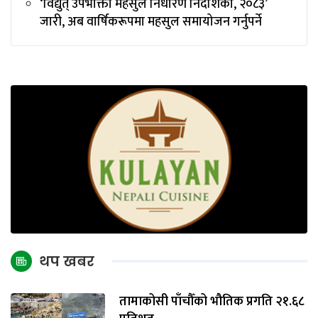
‘विद्युत् उपभोक्ता महसुल निर्धारण निर्देशिका, २०८३’
जारी, अब वार्षिकरूपमा महसुल समायोजन गर्नुपर्ने
थप खबर
तामाकोसी पाँचौँको भौतिक प्रगति २१.६८