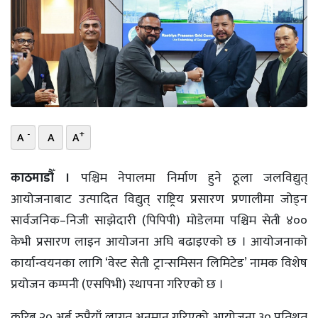
भिडियो
छापा
खोज
प्रोफाइल
-
+
A
A
A
ऊर्जा
विशेष
काठमाडौँ ।
पश्चिम नेपालमा निर्माण हुने ठूला जलविद्युत्
आयोजनाबाट उत्पादित विद्युत् राष्ट्रिय प्रसारण प्रणालीमा जोड्न
सार्वजनिक–निजी साझेदारी (पिपिपी) मोडेलमा पश्चिम सेती ४००
केभी प्रसारण लाइन आयोजना अघि बढाइएको छ । आयोजनाको
कार्यान्वयनका लागि ‘वेस्ट सेती ट्रान्समिसन लिमिटेड’ नामक विशेष
प्रयोजन कम्पनी (एसपिभी) स्थापना गरिएको छ ।
करिब २० अर्ब रुपैयाँ लागत अनुमान गरिएको आयोजना ३० प्रतिशत