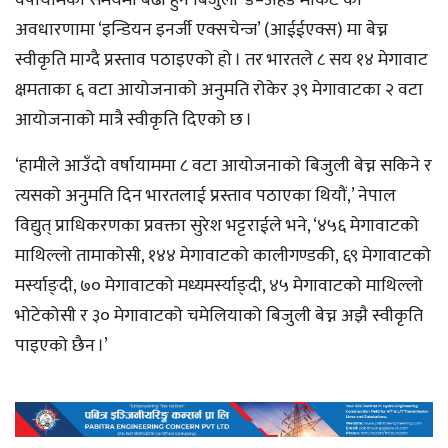
वर्षायामको समयमा बढी हुने बिजुली ‘डे–अहेड मार्केट’को
अवधारणामा ‘इन्डियन इनर्जी एक्सचेन्ज’ (आईईएक्स) मा बेच्न
स्वीकृति माग्दै प्रस्ताव पठाइएको हो । तर भारतले ८ सय १४ मेगावाट
क्षमताका ६ वटा आयोजनाको अनुमति रोकेर ३९ मेगावाटका २ वटा
आयोजनाको मात्रै स्वीकृति दिएको छ ।
‘हामीले आउँदो वर्षायाममा ८ वटा आयोजनाको बिजुली बेच्न सकिने र
त्यसको अनुमति दिन भारतलाई प्रस्ताव पठाएका थियौं,’ नेपाल
विद्युत् प्राधिकरणका प्रवक्ता सुरेश भट्टराईले भने, ‘४५६ मेगावाटको
माथिल्लो तामाकोसी, १४४ मेगावाटको कालीगण्डकी, ६९ मेगावाटको
मर्स्याङ्दी, ७० मेगावाटको मध्यमर्स्याङ्दी, ४५ मेगावाटको माथिल्लो
भोटेकोसी र ३० मेगावाटको चमेलियाको बिजुली बेच्न अझै स्वीकृति
पाइएको छैन ।’