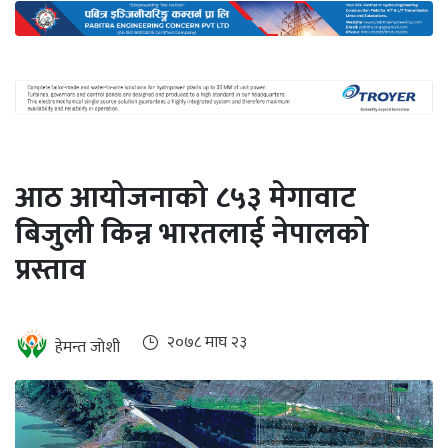
अन्तर्राष्ट्रिय
जलवायु
ऊर्जा
दक्षता
उहिलेकाे
आठ आयोजनाको ८५३ मेगावाट
खबर
बिजुली किन्न भारतलाई नेपालको
हरित
प्रस्ताव
हाइड्रोजन
इभी
२०७८ माघ २३
हेमन्त जाेशी
सम्पादकीय
बैंक
पर्यटन