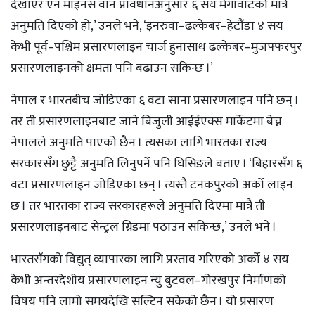
देखाएर एन माइनस वान प्रावधानअनुसार ६ सय मेगावाटको मात्रै
अनुमति दिएको हो,’ उनले भने, ‘इनरुवा–ढल्केबर–हेटौंडा ४ सय
केभी पूर्व–पश्चिम प्रसारणलाइन चार्ज हुनासाथ ढल्केबर–मुजफ्फरपुर
प्रसारणलाइनको क्षमता पनि बढाउन सकिन्छ ।’
नेपाल र भारतबीच जोडिएका ६ वटा साना प्रसारणलाइन पनि छन् ।
तर ती प्रसारणलाइनबाट जाने बिजुली आईईएक्स मार्केटमा बेच्न
नेपालले अनुमति पाएको छैन । त्यसका लागि भारतका राज्य
सरकारसँग छुट्टै अनुमति लिनुपर्ने पनि घिसिङले बताए । ‘बिहारसँग ६
वटा प्रसारणलाइन जोडिएका छन् । त्यस्तै टनकपुरको अर्को लाइन
छ । तर भारतका राज्य सरकारहरूले अनुमति दिएमा मात्रै ती
प्रसारणलाइनबाट सेन्ट्रल ग्रिडमा पठाउन सकिन्छ,’ उनले भने ।
भारतसँगको विद्युत् व्यापारका लागि प्रस्ताव गरिएको अर्को ४ सय
केभी अन्तरदेशीय प्रसारणलाइन न्यु बुटवल–गोरखपुर निर्माणको
विषय पनि लामो समयदेखि सल्टिन सकेको छैन । यो प्रसारण