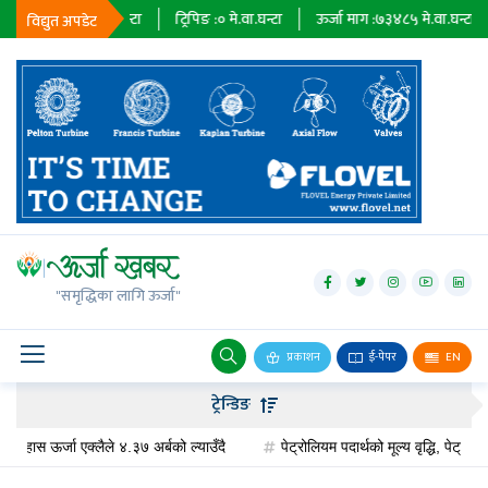
३६७९
मे.वा.घन्टा
ट्रिपिङ :
०
मे.वा.घन्टा
ऊर्जा माग :
७३४८५
मे.वा.घन्टा
प्राधि
विद्युत अपडेट
जलविद्युत्
सोलार
"समृद्धिका लागि ऊर्जा"
वायु
बायोग्यास
प्रकाशन
ई-पेपर
EN
प्रसारण
ट्रेन्डिङ
पेट्रोलियम
 ऊर्जा एक्लैले ४.३७ अर्बको ल्याउँदै
पेट्रोलियम पदार्थको मूल्य वृद्धि, पेट्रोलमा ३ र 