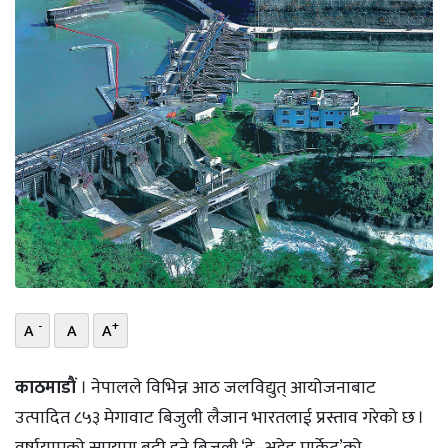
भिडियो
छापा
खोज
प्रोफाइल
ऊर्जा
विशेष
-
+
A
A
A
काठमाडाैं
। नेपालले विभिन्न आठ जलविद्युत् आयोजनाबाट
उत्पादित ८५३ मेगावाट बिजुली लैजान भारतलाई प्रस्ताव गरेको छ ।