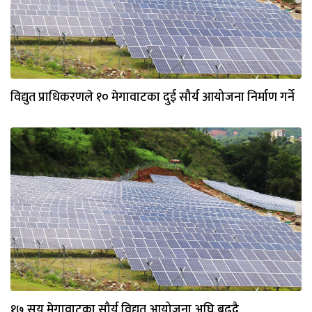
विद्युत प्राधिकरणले १० मेगावाटका दुई सौर्य आयोजना निर्माण गर्ने
१७ सय मेगावाटका सौर्य विद्युत आयोजना अघि बढ्दै