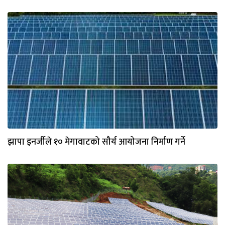
भिडियो
छापा
खोज
प्रोफाइल
ऊर्जा
विशेष
झापा इनर्जीले १० मेगावाटको सौर्य आयोजना निर्माण गर्ने