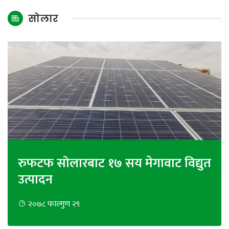
अन्तर्राष्ट्रिय
सोलार
जलवायु
ऊर्जा
दक्षता
उहिलेकाे
खबर
हरित
हाइड्रोजन
इभी
रुफटफ सोलारबाट १७ सय मेगावाट विद्युत
उत्पादन
सम्पादकीय
बैंक
२०७८ फाल्गुण २९
पर्यटन