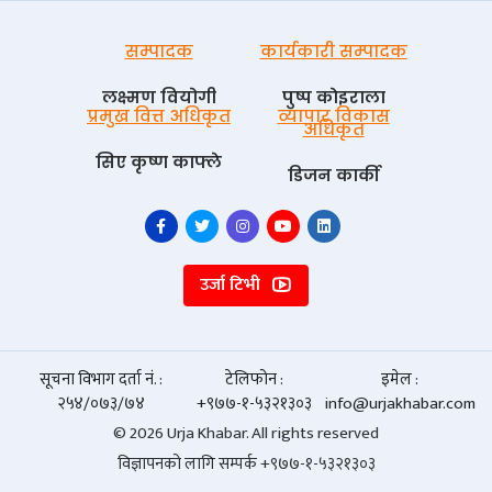
सम्पादक
कार्यकारी सम्पादक
लक्ष्मण वियोगी
पुष्प काेइराला
प्रमुख वित्त अधिकृत
व्यापार विकास
अधिकृत
सिए कृष्ण काफ्ले
डिजन कार्की
उर्जा टिभी
सूचना विभाग दर्ता नं. :
टेलिफोन :
इमेल :
२५४/०७३/७४
+९७७-१-५३२१३०३
info@urjakhabar.com
© 2026 Urja Khabar. All rights reserved
विज्ञापनको लागि सम्पर्क +९७७-१-५३२१३०३