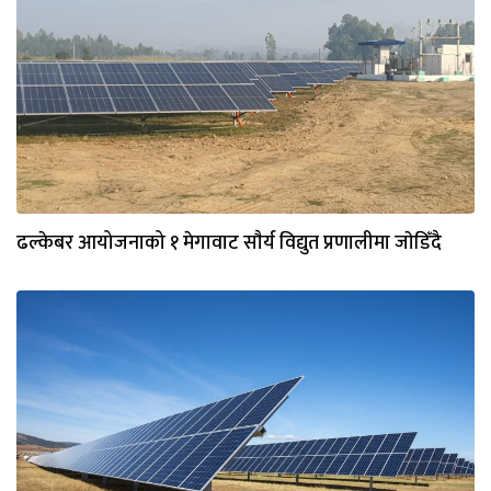
ढल्केबर आयोजनाको १ मेगावाट साैर्य विद्युत प्रणालीमा जाेडिँदै