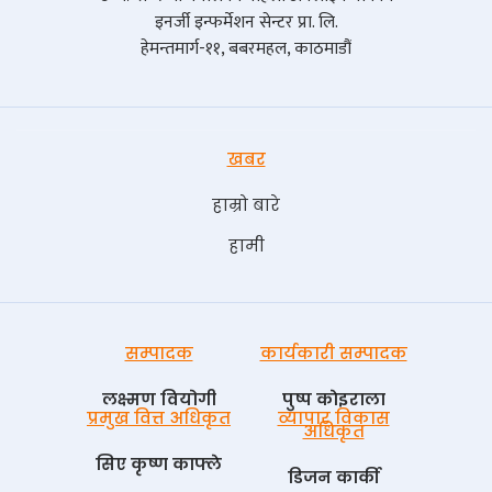
इनर्जी इन्फर्मेशन सेन्टर प्रा. लि.
हेमन्तमार्ग-११, बबरमहल, काठमाडौं
खबर
हाम्रो बारे
हामी
सम्पादक
कार्यकारी सम्पादक
लक्ष्मण वियोगी
पुष्प काेइराला
प्रमुख वित्त अधिकृत
व्यापार विकास
अधिकृत
सिए कृष्ण काफ्ले
डिजन कार्की