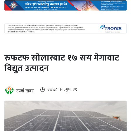
अन्तर्राष्ट्रिय
जलवायु
ऊर्जा
दक्षता
उहिलेकाे
रुफटफ सोलारबाट १७ सय मेगावाट
खबर
विद्युत उत्पादन
हरित
हाइड्रोजन
इभी
२०७८ फाल्गुण २९
ऊर्जा खबर
सम्पादकीय
बैंक
पर्यटन