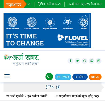
३६७९
मे.वा.घन्टा
ट्रिपिङ :
०
मे.वा.घन्टा
ऊर्जा माग :
७३४८५
मे.वा.घन्टा
प्राधि
विद्युत अपडेट
जलविद्युत्
सोलार
"समृद्धिका लागि ऊर्जा"
वायु
बायोग्यास
प्रकाशन
ई-पेपर
EN
प्रसारण
ट्रेन्डिङ
पेट्रोलियम
ऊर्जा एक्लैले ४.३७ अर्बको ल्याउँदै
पेट्रोलियम पदार्थको मूल्य वृद्धि, पेट्रोलमा ३ र ड