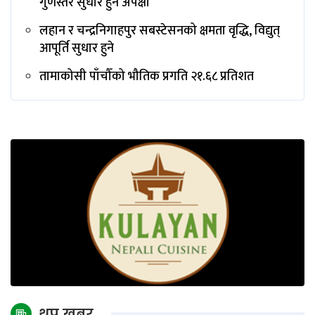
गुणस्तर सुधार हुने अपेक्षा
लहान र चन्द्रनिगाहपुर सबस्टेसनको क्षमता वृद्धि, विद्युत्
आपूर्ति सुधार हुने
तामाकोसी पाँचौँको भौतिक प्रगति २१.६८ प्रतिशत
थप खबर