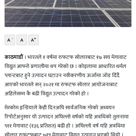
भिडियो
छापा
खोज
-
+
A
A
A
प्रोफाइल
काठमाडौं
। भारतले १ वर्षमा रुफटफ सोलारबाट १७ सय मेगावाट
ऊर्जा
विद्युत आफ्नो प्रणालीमा थप गरेको छ । कोइलामा आधारित थर्मल
विशेष
प्लान्टबाट हुने उत्पादन घटाउन नवीकरणीय ऊर्जामा जोड दिँदै
आएको भारतले सन् २०२१ मा रुफटफ सोलार आयोजनाबाट
अहिलेसम्म कै बढी विद्युत उत्पादन गरेको हो ।
मेरकोम इन्डियाले केही दिनअघि सार्वजनिक गरेको अध्ययन
रिपोर्टअनुसार यो उत्पादन अघिल्लो वर्षको यहि अवधिको तुलनामा
९११ मेगावाट (१३६ प्रतिशत) बढी हो । अघिल्लो वर्ष यहि अवधिमा
सोलार रुफटफबाट ७१९ मेगावाट विद्युत उत्पादन भएको थियो ।