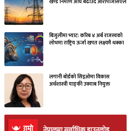
खण्ड निर्माण अघि बढाउँदै आरपिजिसिएल
बिजुलीमा भ्याट: करिब ४ अर्ब राजस्वको
लोभमा राष्ट्रिय ऊर्जा खपत लक्ष्यमै धक्का
लगानी बोर्डको सिइओमा विकास
अर्थशास्त्री याङ्‌की उक्याब नियुक्त