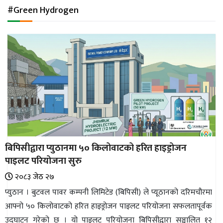
अन्तर्राष्ट्रिय
#Green Hydrogen
जलवायु
ऊर्जा
दक्षता
उहिलेकाे
खबर
हरित
हाइड्रोजन
बिपिसीद्वारा प्युठानमा ५० किलोवाटको हरित हाइड्रोजन
इभी
पाइलट परियोजना सुरु
सम्पादकीय
२०८३ जेठ २७
प्युठान । बुटवल पावर कम्पनी लिमिटेड (बिपिसी) ले प्यूठानको दरिमचौरमा
बैंक
आफ्नो ५० किलोवाटको हरित हाइड्रोजन पाइलट परियोजना सफलतापूर्वक
पर्यटन
उद्घाटन गरेको छ । यो पाइलट परियोजना बिपिसीद्वारा सञ्चालित १२