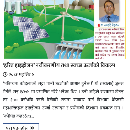
‘हरित हाइड्रोजन’ नवीकरणीय तथा स्वच्छ ऊर्जाको विकल्प
२०८१ मङ्सिर ४
‘भविष्यमा कोइलाको सट्टा पानी ऊर्जाको आधार हुनेछ !’ यो तथ्यलाई जुल्स
भेर्नले सन् १८७४ मा प्रमाणित गरेरै भनेका थिए । उनी अहिले संसारमा छैनन्
तर १५० वर्षअघि उनले देखेको सपना साकार पार्न विश्वका धेरैजसो
महाशक्तिहरू हाइड्रोजन ऊर्जा उत्पादन र प्रयोगको दिशामा प्रयत्नरत छन् ।
‘कोभिड कहर&rs...
पुरा पढ्नुहोस्