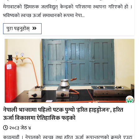
मेगावाटको झिमरुक जलविद्युत् केन्द्रको परिसरमा स्थापना गरिएको हो ।
भिडियो
भविष्यको स्वच्छ ऊर्जा समाधानको रूपमा नेपा...
छापा
पुरा पढ्नुहोस्
खोज
प्रोफाइल
ऊर्जा
विशेष
नेपाली भान्सामा पहिलो पटक पुग्यो 'हरित हाइड्रोजन', हरित
ऊर्जा विकासमा ऐतिहासिक फड्को
२०८३ जेठ ४
काठमाडौं । नेपालको स्वच्छ तथा हरित ऊर्जा रूपान्तरणको क्रमले एउटा