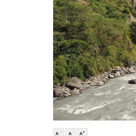
भिडियो
छापा
खोज
प्रोफाइल
ऊर्जा
विशेष
-
+
A
A
A