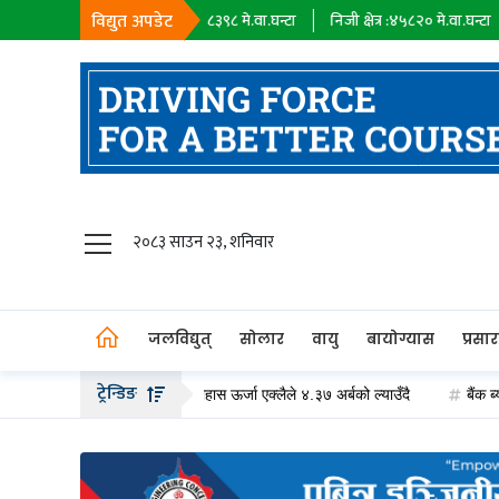
विद्युत अपडेट
सहायक कम्पनी :
१८३९८
मे.वा.घन्टा
निजी क्षेत्र :
४५८२०
मे.वा.घन्टा
आयात :
जलविद्युत्
२०८३ साउन २३, शनिवार
सोलार
वायु
जलविद्युत्
सोलार
वायु
बायोग्यास
प्रसा
बायोग्यास
ट्रेन्डिङ
 हकप्रद सेयर जारी गर्दै, साहास ऊर्जा एक्लैले ४.३७ अर्बको ल्याउँदै
बैंक ब्याजदर घ
प्रसारण
पेट्रोलियम