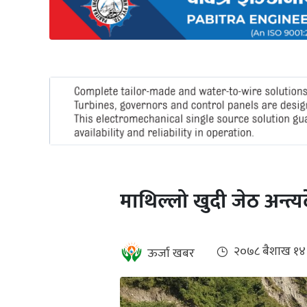
अन्तर्राष्ट्रिय
जलवायु
ऊर्जा
दक्षता
उहिलेकाे
खबर
हरित
हाइड्रोजन
माथिल्लो खुदी जेठ अन्त्यद
इभी
सम्पादकीय
२०७८ ब‌ैशाख १४
ऊर्जा खबर
बैंक
पर्यटन