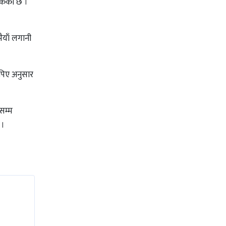
सकेको छ ।
ैयाँ लगानी
िपिए अनुसार
सम्म
 ।