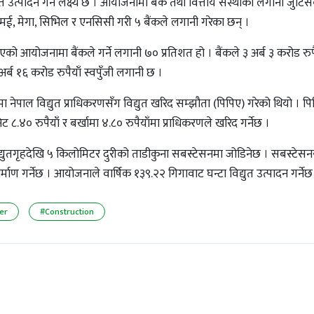
त उत्पादन गर्ने लक्ष्य छ । आयोजनामा बैंक तथा वित्तीय संस्थाको लगानी जुटि
, मेगा, सिभिल र एनसिसी गरी ५ बैंकले लगानी गरेका छन् ।
को आयोजनामा बैंकले गर्ने लगानी ७० प्रतिशत हो । बैंकले ३ अर्ब ३ करोड रुप
र्ब १६ करोड रुपैयाँ स्वपुँजी लगानी छ ।
 नेपाल विद्युत प्राधिकरणसँग विद्युत खरिद सम्झौता (पिपिए) गरेको थियो । प
निट ८.४० रुपैयाँ र बर्खामा ४.८० रुपैयाँमा प्राधिकरणले खरिद गर्नेछ ।
विद्युतगृहदेखि ५ किलोमिटर दुरीको ताडीकुना सबस्टेसनमा जोडिनेछ । सबस्टेसन
ाण गर्नेछ । आयोजनाले वार्षिक १३९.२२ गिगावाट घन्टा विद्युत उत्पादन गर्नेछ
er
#Construction