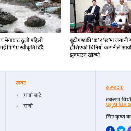
य मेगावाट ठूलो पहिलो
बूढीगण्डकी ‘क’ र ‘ख’मा लगानी ग
 पिपिए स्वीकृति दिँदै
हाैसिएकाे चिनियाँ कम्पनीले आया
झुक्याउन खोज्यो
खबर
सम्पादक
हाम्रो बारे
लक्ष्मण विय
प्रमुख वित्त
हामी
सिए कृष्ण का