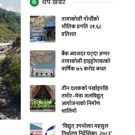
थप खबर
तामाकोसी पाँचौँको
भौतिक प्रगति २१.६८
प्रतिशत
बैंक ब्याजदर घट्दा अप्पर
तामाकोसी हाइड्रोपावरको
वार्षिक ७५ करोड बचत
तीन दशकको पर्खाइपछि
तमोर–मेवा जलविद्युत्
आयोजनाको निर्माण
थालियो
‘विद्युत् उपभोक्ता महसुल
निर्धारण निर्देशिका, २०८३’