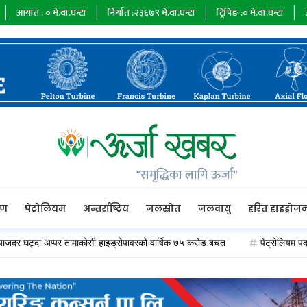
०
मे.वा.घन्टा
निर्यात :
२३६७९
मे.वा.घन्टा
ट्रिपिङ :
०
मे.वा.घन्टा
ऊर्जा माग :
७३
"समृद्धिका लागि ऊर्जा"
रण
पेट्रोलियम
अन्तर्राष्ट्रिय
जलस्रोत
जलवायु
हरित हाइड्रोज
ट्दा अप्पर तामाकोसी हाइड्रोपावरको वार्षिक ७५ करोड बचत
पेट्रोलियम पदार्थको मूल्