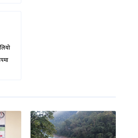
ालियो
रूपमा