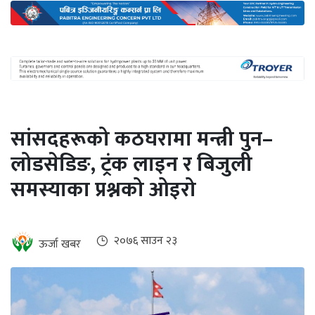
अन्तर्राष्ट्रिय
जलवायु
ऊर्जा
दक्षता
उहिलेकाे
सांसदहरूको कठघरामा मन्त्री पुन–
खबर
लोडसेडिङ, ट्रंक लाइन र बिजुली
हरित
समस्याका प्रश्नको ओइरो
हाइड्रोजन
इभी
२०७६ साउन २३
ऊर्जा खबर
सम्पादकीय
बैंक
पर्यटन