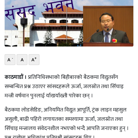
भिडियो
छापा
खोज
प्रोफाइल
-
+
A
A
A
ऊर्जा
विशेष
काठमाडौं ।
प्रतिनिधिसभाको बिहीबारको बैठकमा विद्युतसँग
सम्बन्धित प्रश्न उठाएर सांसदहरूले ऊर्जा, जलस्रोत तथा सिँचाइ
मन्त्री वर्षमान पुनलाई र्याखर्याख्ती पारेका छन् ।
बैठकमा लोडसेडिङ, अनियमित विद्युत आपूर्ति, ट्रंक लाइन महसुल
असुली, बाढी पहिरो लगायतका समस्यामा ऊर्जा, जलस्रोत तथा
सिँचाइ मन्त्रालय संवेदनशील नभएको भन्दै आपत्ति जनाएका हुन् ।
प्रश्न राख्नेमा अधिकांश प्रतिपक्षी सांसदहरू थिए ।