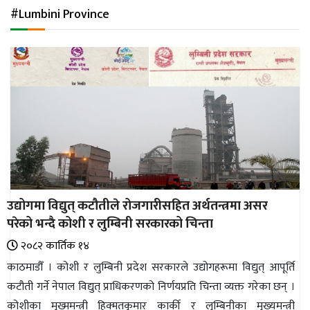
अन्तर्राष्ट्रिय
#Lumbini Province
जलवायु
ऊर्जा
दक्षता
उहिलेकाे
खबर
हरित
हाइड्रोजन
उद्योगमा विद्युत् कटौतीले रोजगारीसहित अर्थतन्त्रमा असर
इभी
परेको भन्दै कोशी र लुम्बिनी सरकारको चिन्ता
सम्पादकीय
२०८२ कार्तिक १४
काठमाडौँ । कोशी र लुम्बिनी प्रदेश सरकारले उद्योगहरूमा विद्युत् आपूर्ति
बैंक
कटौती गर्ने नेपाल विद्युत् प्राधिकरणको निर्णयप्रति चिन्ता व्यक्त गरेका छन् ।
पर्यटन
कोशीका मुख्ममन्त्री हिक्मतकुमार कार्की र लुम्बिनीका मुख्यमन्त्री