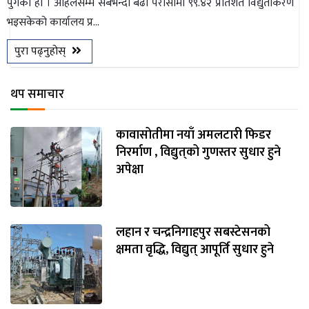
पुगेको हो । अहिलेसम्म सबैभन्दा बढी परासीमा ९९.४२ प्रतिशत विद्युतीकरण
भइसकेको कार्यालय प्र...
पुरा पढ्नुहोस्
थप समाचार
कावासोतीमा नयाँ अमलटारी फिडर
निरर्माण , विद्युत्‌को गुणस्तर सुधार हुने
अपेक्षा
लहान र चन्द्रनिगाहपुर सबस्टेसनको
क्षमता वृद्धि, विद्युत् आपूर्ति सुधार हुने