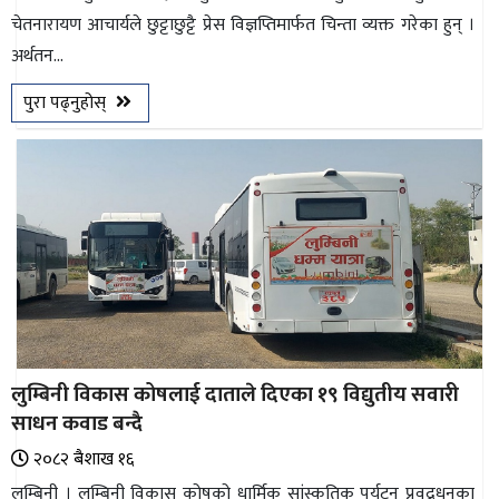
चेतनारायण आचार्यले छुट्टाछुट्टै प्रेस विज्ञप्तिमार्फत चिन्ता व्यक्त गरेका हुन् ।
भिडियो
अर्थतन...
छापा
पुरा पढ्नुहोस्
खोज
प्रोफाइल
ऊर्जा
विशेष
लुम्बिनी विकास कोषलाई दाताले दिएका १९ विद्युतीय सवारी
साधन कवाड बन्दै
२०८२ ब‌ैशाख १६
लुम्बिनी । लुम्बिनी विकास कोषको धार्मिक सांस्कृतिक पर्यटन प्रवद्र्धनका