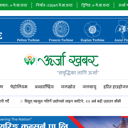
्टा
निर्यात :
२३६७९
मे.वा.घन्टा
ट्रिपिङ :
०
मे.वा.घन्टा
ऊर्जा माग :
७३४८५
मे.व
"समृद्धिका लागि ऊर्जा"
रण
पेट्रोलियम
अन्तर्राष्ट्रिय
जलस्रोत
जलवायु
हरित हाइड्रोज
विद्युत् महसुल नतिर्ने उद्योगको लाइन काटिने, २२ अर्ब बढी उठाउन बाँकी
पेट्र