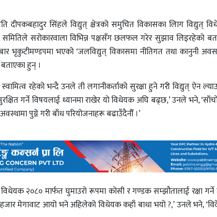
 दीपकबहादुर सिंहले विद्युत् क्षेत्रको समुचित विकासका लािग विद्युत् 
न समितिले सरोकारवाला विभिन्न पक्षसँग छलफल गरेर सुझाव लिइरहेको बत
हीबार भृकुटीमण्डपमा भएको ‘जलविद्युत् विकासमा नीतिगत तथा कानुनी अवस
बताएका हुन् ।
ित्व रहेको भन्दै उनले ती लगानीकर्ताको सुरक्षा हुने गरी विद्युत् ऐन ल्याउन
ुरक्षित गर्ने विषयलाई ध्यानमा राखेर यो विधेयक अघि बढ्छ,’ उनले भने, ‘साँच
वस्थामा पुग्ने गरी बाँध परियोजनाहरू बढाउँदैनौँ ।’
त् विधेयक २०८० मार्फत घुमाउरो रूपमा कोसी र गण्डक सम्झौतालाई रक्षा गर्ने
 हजार मेगावाट आयो भने अहिलेको विधेयक कहाँ बाधा भयो ?,’ उनले भने, ‘विदे