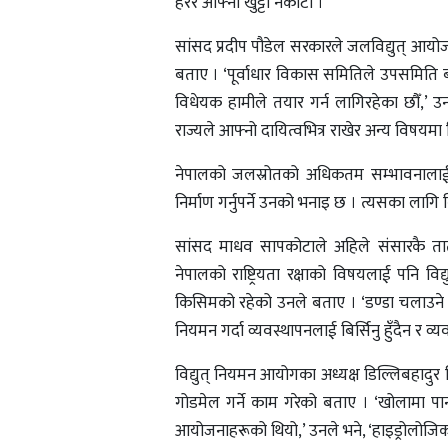
हेरेर आफ्नो खुट्टा नकाटौँ ।’
सांसद प्रदीप पौडेल सरकारले जलविद्युत् आयोज
बताए । ‘पूर्वाधार विकास समितिले उपसमिति ब
विधेयक हामीले तयार गर्न लागिरहेका छौँ,’ उनले
राज्यले आफ्नो दायित्वभित्र राखेर अन्य विषयमा नि
नेपालको जलस्रोतको अधिकतम सम्भावनालाई कार
निर्माण गर्नुपर्ने उनको भनाइ छ । त्यसका ल
सांसद माधव सापकोटाले अहिले संसारकै तात
नेपालको राष्ट्रियता रक्षाको विषयलाई पनि विद
किसिमको रहेको उनले बताए । ‘डण्डा चलाउने प
नियमन गर्दा व्यवस्थापनलाई बिर्सिनु हुँदैन र व्य
विद्युत् नियमन आयोगका अध्यक्ष डिल्लिबहादुर
गोडमेल गर्ने काम गरेको बताए । ‘खोलामा पानी 
आयोजनाहरूको थियो,’ उनले भने, ‘हाइड्रोलोजि