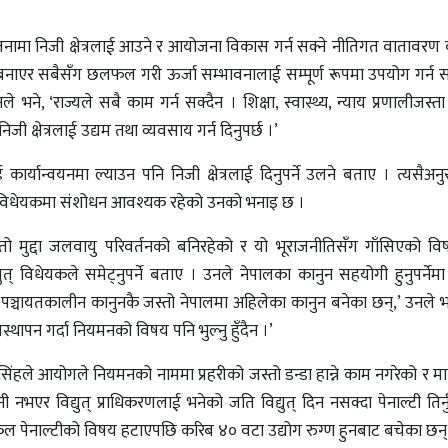
नामा निजी क्षेत्रलाई आउने र आयोजना विकास गर्न सक्ने नीतिगत वातावरण बन
नाएर सबैसँग छलफल गरी ऊर्जा सम्भावनालाई सम्पूर्ण रूपमा उपयोग गर्न सकि
 भने, ‘राज्यले सबै काम गर्न सक्दैन । शिक्षा, स्वास्थ्य, न्याय प्रणालीजस्
जी क्षेत्रलाई उद्यम तथा व्यवसाय गर्न दिनुपर्छ ।’
्यान्वयनमा ल्याउन पनि निजी क्षेत्रलाई दिनुपर्ने उलने बताए । त्यसैअन
ागि विधेयकमा संशोधन आवश्यक रहेको उनको भनाइ छ ।
ो मुद्दा जलवायु परिवर्तनको बनिरहेको र यो भूराजनीतिसँग गाँसिएको व
्युत् विधेयकले समेट्नुपर्ने बताए । उनले नेपालका कानुन सहयोगी हुनुपर्नेमा
ञ्चायतकालीन कानुनकै जस्तो नेपालमा अहिलेका कानुन बनेका छन्,’ उनले भन
वस्थापन गर्दा नियमनको विषय पनि भुल्नु हुँदैन ।’
 सिंहले आयोगले नियमनको नाममा प्रहरीको जस्तो डन्डा हान्ने काम नगरेको र म
नभएर विद्युत् प्राधिकरणलाई भनेको जति विद्युत् दिन नसक्दा पेनाल्टी तिर्नु
कल पेनाल्टीको विषय हटाएपछि करिब ४० वटा उद्योग रुग्ण हुनबाट बचेका छन्