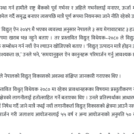
्था गर्न हामीले राष्ट्र बैंकको पूर्व गर्भनर र अहिले गभर्नरलाई मनाएर, ऊर्जा 
लमेल गर्दै समृद्ध बनाएर त्यसपछि मात्रै पूर्ण रूपमा नियमनमा जाने नीति रहेको
माले विद्युत् ऐन २०४९ मै भएका व्यवस्था अनुसार नेपालले ३ सय मेगावाटबाट ३ 
ूपमा खराब भन्न नहुने बताए । तर प्रस्तावित विद्युत् विधेयक–२०८० ले विद्यु
 सम्बोधन गर्न नयाँ ऐन ल्याउन खोजिएको बताए । ‘विद्युत् उत्पादन मात्रै होइन
आवश्यकता छ,’ उनले भने, ‘समयानुकुल ऐन कानुनहरू परिमार्जन गर्नु आवश्यक 
ीले नेपालको विद्युत् विकासको अवस्था संक्षिप्त जानकारी गराएका थिए ।
रस्तावित विधुत् विधेयक २०८० मा रहेका प्रावधानहरूका विषयमा प्रस्तुतीकरण 
ेत्रको लागनीलाई हतोत्साहित गर्ने बताएका थिए । उनले प्रतिस्पर्धाका आध
ई निषेध गर्दै जाने मात्रै नभई नयाँ लगानीकर्ता विद्युत् विकासको क्षेत्रमा आउनै न
रिमार्जन गरी जलाशय आयोजनालाई ५५ वर्ष र अन्य आयोजनाको अनुमति ५० व