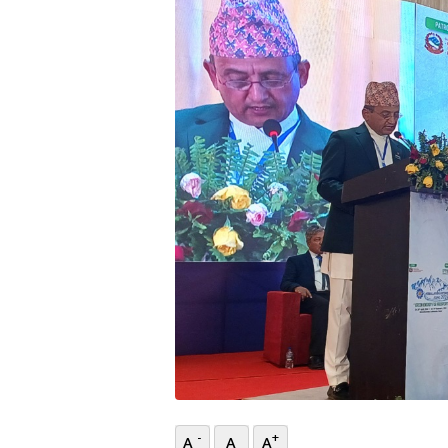
भिडियो
छापा
खोज
प्रोफाइल
ऊर्जा
विशेष
-
+
A
A
A