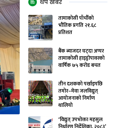
थप खबर
तामाकोसी पाँचौँको
भौतिक प्रगति २१.६८
प्रतिशत
बैंक ब्याजदर घट्दा अप्पर
तामाकोसी हाइड्रोपावरको
वार्षिक ७५ करोड बचत
तीन दशकको पर्खाइपछि
तमोर–मेवा जलविद्युत्
आयोजनाको निर्माण
थालियो
‘विद्युत् उपभोक्ता महसुल
निर्धारण निर्देशिका, २०८३’