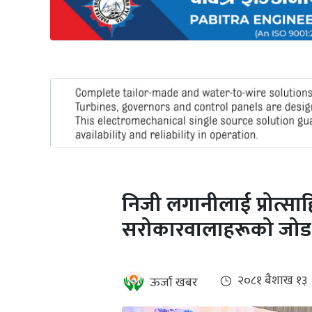
अन्तर्राष्ट्रिय
जलवायु
ऊर्जा
दक्षता
उहिलेकाे
खबर
हरित
हाइड्रोजन
निजी लगानीलाई प्रोत्साहित
इभी
सरोकारवालाहरूको जोड
सम्पादकीय
बैंक
२०८१ ब‌ैशाख १३
ऊर्जा खबर
पर्यटन