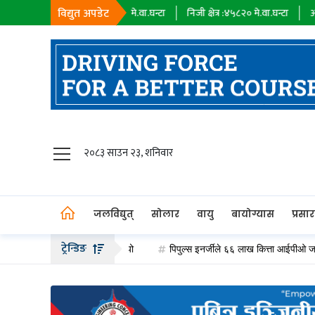
विद्युत अपडेट
ायक कम्पनी :
१८३९८
मे.वा.घन्टा
निजी क्षेत्र :
४५८२०
मे.वा.घन्टा
आयात :
०
मे.वा.घन
जलविद्युत्
२०८३ साउन २३, शनिवार
सोलार
वायु
जलविद्युत्
सोलार
वायु
बायोग्यास
प्रसा
बायोग्यास
ट्रेन्डिङ
ा ३ र डिजेलमा ५ रुपैयाँ बढ्यो
पिपुल्स इनर्जीले ६६ लाख कित्ता आईपीओ जारी गर्दै
प्रसारण
पेट्रोलियम