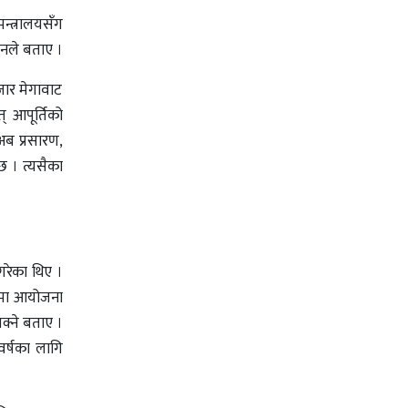
मन्त्रालयसँग
 उनले बताए ।
हजार मेगावाट
त् आपूर्तिको
 अब प्रसारण,
छ । त्यसैका
गरेका थिए ।
ारमा आयोजना
सक्ने बताए ।
र्षका लागि