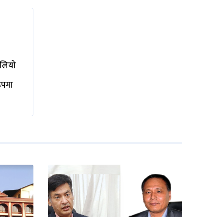
ालियो
रूपमा