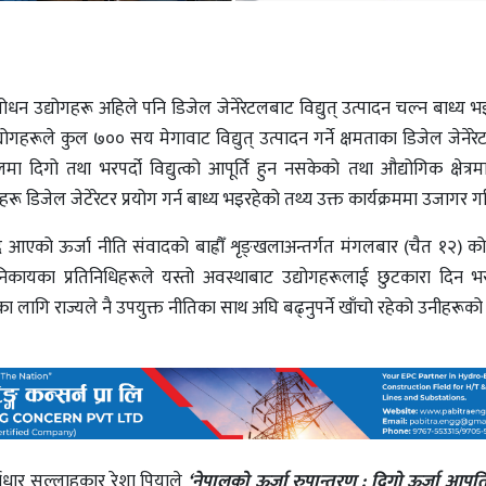
धन उद्योगहरू अहिले पनि डिजेल जेनेरेटलबाट विद्युत् उत्पादन चल्न बाध्य भ
द्योगहरूले कुल ७०० सय मेगावाट विद्युत् उत्पादन गर्ने क्षमताका डिजेल जेने
 दिगो तथा भरपर्दो विद्युत्को आपूर्ति हुन नसकेको तथा औद्योगिक क्षेत्र
रू डिजेल जेटेरेटर प्रयोग गर्न बाध्य भइरहेको तथ्य उक्त कार्यक्रममा उजागर 
ँदै आएको ऊर्जा नीति संवादको बाह्रौँ शृङ्खलाअन्तर्गत मंगलबार (चैत १२
ायका प्रतिनिधिहरूले यस्तो अवस्थाबाट उद्योगहरूलाई छुटकारा दिन भरपर्
ागि राज्यले नै उपयुक्त नीतिका साथ अघि बढ्नुपर्ने खाँचो रहेको उनीहरूको
्वाधार सल्लाहकार रेशा पियाले
‘नेपालको ऊर्जा रुपान्तरण : दिगो ऊर्जा आपूर