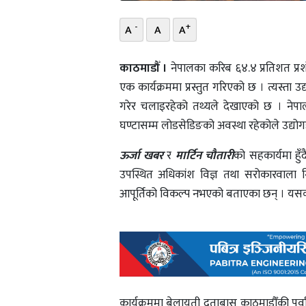
-
+
A
A
A
काठमाडौँ ।
नेपालका करिब ६४.४ प्रतिशत प्रशो
एक कार्यक्रममा प्रस्तुत गरिएको छ । त्यस्ता उ
गरेर चलाइरहेको तथ्यले देखाएको छ । नेपालमा
घण्टासम्म लोडसेडिङको अवस्था रहेकोले उद्योगह
ऊर्जा खबर
र
मार्टिन चौतारी
को सहकार्यमा हु
उपस्थित अधिकांश विज्ञ तथा सरोकारवाला निक
आपूर्तिको विकल्प नभएको बताएका छन् । यसका ल
कार्यक्रममा बेलायती दूताबास काठमाडौँकी पूर