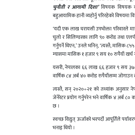
चुनौती र आगामी दिशा’
विषयक विषयक कार्यपत
बहुआयामिक हानी व्यहोर्नु परिरहेको विषयमा व
‘यदी एक लाख घरायसी उपभोक्ता परिवारले मात्र 
चुलो र सिलिण्डरका लागि ९० करोड तथा एलपी
गर्नुपर्ने थिएन,’ उनले भनिन्, ‘त्यस्तै, मासिक ८
ग्यासमा मासिक १ हजार ९ सय १० रुपैयाँ खर्च गर्
यसरी, नेपालका ६६ लाख ६६ हजार ९ सय ३७ घर 
वार्षिक ८४ अर्ब ४० करोड रुपैयाँसम्म जोगाउ
त्यस्तै, सन् २०२०÷२१ को तथ्यांक अनुसार ने
जेनेरेटर प्रयोग गर्नुपरेन भने वार्षिक ४ अर्ब 
छ ।
स्वच्छ विद्युत् ऊर्जाको भरपर्दो आपूर्तिले पर्
भनाइ थियो ।