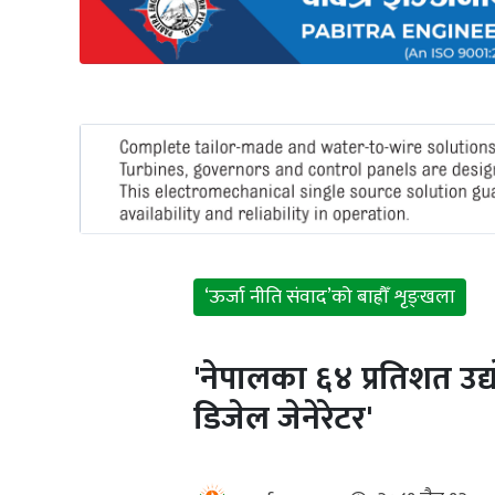
अन्तर्राष्ट्रिय
जलवायु
ऊर्जा
दक्षता
उहिलेकाे
खबर
हरित
हाइड्रोजन
‘ऊर्जा नीति संवाद’को बाह्रौँ शृङ्खला
इभी
'नेपालका ६४ प्रतिशत उद
सम्पादकीय
डिजेल जेनेरेटर'
बैंक
पर्यटन