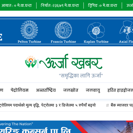
घन्टा
निर्यात :
२३६७९
मे.वा.घन्टा
ट्रिपिङ :
०
मे.वा.घन्टा
ऊर्जा माग :
७३४८५
मे
"समृद्धिका लागि ऊर्जा"
रण
पेट्रोलियम
अन्तर्राष्ट्रिय
जलस्रोत
जलवायु
हरित हाइड्रोज
र्थको मूल्य वृद्धि, पेट्रोलमा ३ र डिजेलमा ५ रुपैयाँ बढ्यो
बैंक ब्याजदर घट्दा अप्पर 