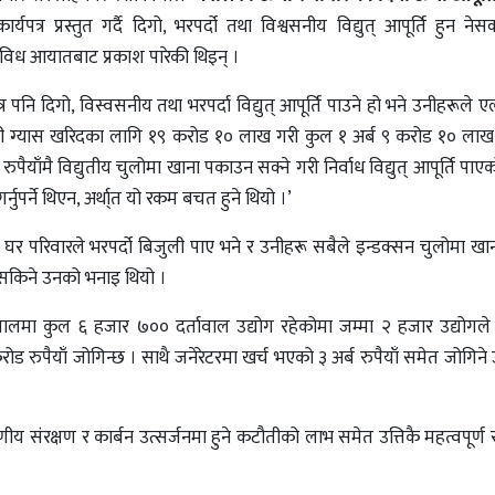
्र प्रस्तुत गर्दै दिगो, भरपर्दो तथा विश्वसनीय विद्युत् आपूर्ति हुन नेसक
िविध आयातबाट प्रकाश पारेकी थिइन् ।
पनि दिगो, विस्वसनीय तथा भरपर्दा विद्युत् आपूर्ति पाउने हो भने उनीहरूले ए
 ग्यास खरिदका लागि १९ करोड १० लाख गरी कुल १ अर्ब ९ करोड १० लाख रु
५५ रुपैयाँमै विद्युतीय चुलोमा खाना पकाउन सक्ने गरी निर्वाध विद्युत् आपूर्ति प
नुपर्ने थिएन, अर्था्त यो रकम बचत हुने थियो ।’
परिवारले भरपर्दो बिजुली पाए भने र उनीहरू सबैले इन्डक्सन चुलोमा खा
न सकिने उनको भनाइ थियो ।
पालमा कुल ६ हजार ७०० दर्तावाल उद्योग रहेकोमा जम्मा २ हजार उद्योगले 
८० करोड रुपैयाँ जोगिन्छ । साथै जनेरेटरमा खर्च भएको ३ अर्ब रुपैयाँ समेत जोगि
यावरणीय संरक्षण र कार्बन उत्सर्जनमा हुने कटौतीको लाभ समेत उत्तिकै महत्वपूर्