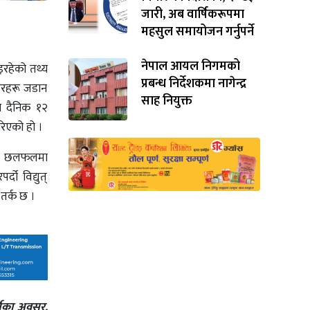
जारी, अब वार्षिकरूपमा
महसुल समायोजन गर्नुपर्ने
नेपाल आयल निगमको
इरहेको तथ्य
प्रबन्ध निर्देशकमा नागेन्द्र
रेटरहरू जडान
साह नियुक्त
मा दैनिक १२
गरिएको हो ।
) को छलफलमा
दो विद्युत्
 तर्क छ ।
्तिका अवसर,