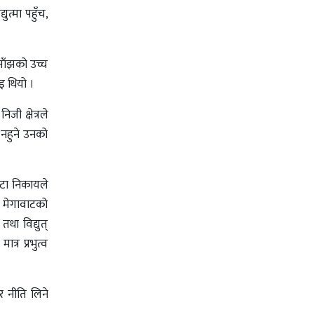
युत्मा पहुँच,
 साँझको उच्च
इ थियो ।
िजी क्षेत्रले
 नहुने उनको
एउटा निकायले
सय मेगावाटको
था विद्युत्
्र प्रभुत्व
ेर नीति लिने