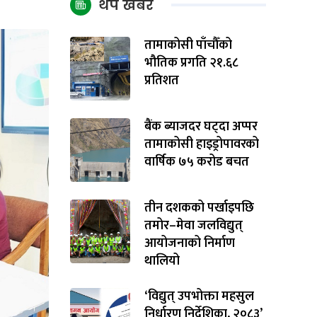
थप खबर
तामाकोसी पाँचौँको
भौतिक प्रगति २१.६८
प्रतिशत
बैंक ब्याजदर घट्दा अप्पर
तामाकोसी हाइड्रोपावरको
वार्षिक ७५ करोड बचत
तीन दशकको पर्खाइपछि
तमोर–मेवा जलविद्युत्
आयोजनाको निर्माण
थालियो
‘विद्युत् उपभोक्ता महसुल
निर्धारण निर्देशिका, २०८३’