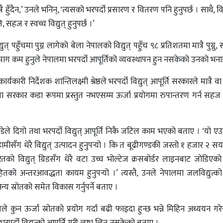
्रै हुँदैन,’ उनले भनिन्, ‘त्यसको भरपर्दो प्रसारण र वितरण पनि हुनुपर्छ । साथै, विद्
, सहज र स्वच्च विद्युत् हुनुपर्छ ।’
 पहुँचमा पुग्न लागेको बेला नेपालको विद्युत् पहुँच ९८ प्रतिशतमा मात्रै पुग्नु,
ग कम हुनुले नेपालमा भरपर्दो आपूर्तिको व्यवस्थापन हुन नसकेको उनको भना
्यकारी निर्देशक शान्तिलक्ष्मी श्रेष्ठले भरपर्दो विद्युत् आपूर्ति सरकारले मात्रै वा न
ूपमा सरकार कडा रूपमा प्रस्तुत नभएसम्म ऊर्जा प्रयोगमा रुपान्तरण गर्न सहज
ाण्डेले दिगो तथा भरपर्दो विद्युत् आपूर्ति निकै जटिल काम भएको बताए । ‘यो 
ामीसँग धेरै विद्युत् उत्पादन हुनुपर्‍यो । कि त बूढीगण्डकी जस्तो १ हजार २ 
तको विद्युत् ग्रिडसँग धेरै वटा उच्च भोल्टेज क्रसबोर्डर लाइनबाट जोडिएको त
न्तरआवद्धता कायम हुनुपर्‍यो ।’ त्यस्तै, उनले नेपालमा जलविद्युत्को मात
्य स्रोतको समेत विकास गर्नुपर्ने बताए ।
न्तले कुन ऊर्जा स्रोतको प्रयोग गर्दा बढी फाइदा हुन्छ भन्ने मिहिन अध्ययन गर