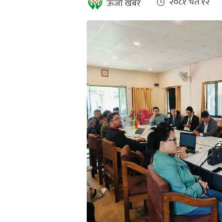
२०८१ चैत १२
ऊर्जा खबर
भिडियो
छापा
खोज
प्रोफाइल
ऊर्जा
विशेष