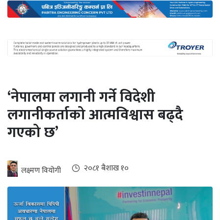
अन्तर्राष्ट्रिय
जलवायु
ऊर्जा
दक्षता
उहिलेकाे
‘नेपालमा लगानी गर्ने विदेशी
खबर
लगानीकर्ताको आत्मविश्वास बढ्दै
हरित
गएको छ’
हाइड्रोजन
इभी
२०८१ ब‌ैशाख १०
लक्ष्मण वियोगी
सम्पादकीय
बैंक
पर्यटन