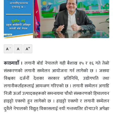
भिडियो
छापा
खोज
प्रोफाइल
-
+
A
A
A
ऊर्जा
विशेष
काठमाडाैँ ।
लगानी बोर्ड नेपालले यही बैशाख १५ र १६ गते तेस्रो
संस्करणको लगानी सम्मेलन आयोजना गर्न लागेको छ । जसमा
विश्वका दर्जनौं देशका सरकार प्रतिनिधि, उद्योगपति तथा
लगानीकर्ताहरूलाई आमन्त्रण गरिएको छ । लगानी सम्मेलन अगाडि
निजी ऊर्जा उत्पादकहरूको समन्वयमा चौथो संस्करणको हिमालयन
हाइड्रो एक्स्पो हुन लागेकाे छ । हाइड्रो एक्स्पो र लगानी सम्मेलन
दुवैले नेपालको विद्युत् विकासलाई नयाँ गन्तव्यतिर डोर्‍याउने अपेक्षा