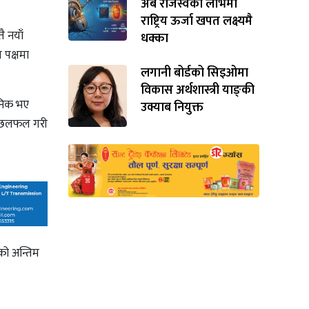
अर्ब राजस्वको लोभमा
राष्ट्रिय ऊर्जा खपत लक्ष्यमै
ै नयाँ
धक्का
 पक्षमा
लगानी बोर्डको सिइओमा
विकास अर्थशास्त्री याङ्‌की
जनिक भए
उक्याब नियुक्त
टो छलफल गरी
को अन्तिम