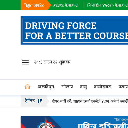
विद्युत अपडेट
्टा
सहायक कम्पनी :
१८३९८
मे.वा.घन्टा
निजी क्षेत्र :
४५८२०
मे.वा.घन्टा
आयात
जलविद्युत्
२०८३ साउन २२, शुक्रबार
सोलार
वायु
जलविद्युत्
सोलार
वायु
बायोग्यास
प्रसा
बायोग्यास
ट्रेन्डिङ
नीले २० अर्ब बढीको हकप्रद सेयर जारी गर्दै, साहास ऊर्जा एक्लैले ४.३७ अर्बको ल्याउँदै
प्रसारण
पेट्रोलियम