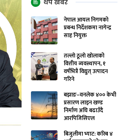
थप खबर
नेपाल आयल निगमको
प्रबन्ध निर्देशकमा नागेन्द्र
साह नियुक्त
तल्लाे ठूलाे खाेलाको
वित्तीय व्यवस्थापन, १
वर्षभित्रै विद्युत् उत्पादन
गरिने
बझाङ–वनलेक ४०० केभी
प्रसारण लाइन खण्ड
निर्माण अघि बढाउँदै
आरपिजिसिएल
बिजुलीमा भ्याट: करिब ४