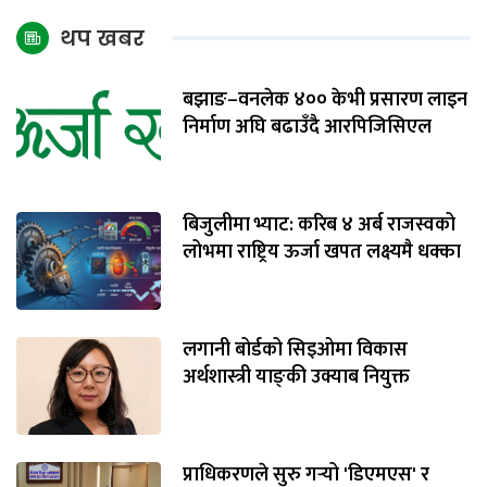
थप खबर
बझाङ–वनलेक ४०० केभी प्रसारण लाइन
निर्माण अघि बढाउँदै आरपिजिसिएल
बिजुलीमा भ्याट: करिब ४ अर्ब राजस्वको
लोभमा राष्ट्रिय ऊर्जा खपत लक्ष्यमै धक्का
लगानी बोर्डको सिइओमा विकास
अर्थशास्त्री याङ्‌की उक्याब नियुक्त
प्राधिकरणले सुरु गर्‍यो 'डिएमएस' र