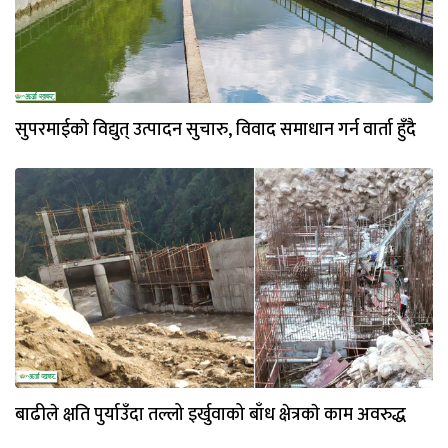
सुपरमाईकाे विद्युत् उत्पादन सुचारु, विवाद समाधान गर्न वार्ता हुँदै
बाढीले क्षति पुर्याउँदा तल्लो इर्खुवाको बाँध क्षेत्रकाे काम अवरुद्ध