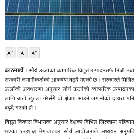
भिडियो
छापा
खोज
प्रोफाइल
-
+
A
A
A
ऊर्जा
काठमाडौं ।
साैर्य ऊर्जाको व्यापारिक विद्युत उत्पादनतर्फ निजी तथा
विशेष
सरकारी लगानीकर्ताको आकर्षण बढ्दै गएको छ । सरकारले मिश्रित
ऊर्जाको अवधारणा अनुसार साैर्य ऊर्जाको व्यापारिक उत्पादनका
लागि बाटो खुल्ला गरेसँगै यो क्षेत्रमा आउने लगानीको दायरा पनि
बढ्दै गएको हो ।
विद्युत विकास विभागका अनुसार देशका विभिन्न जिल्लामा पहिचान
भएका १२३९.६९ मेगावाटका सौर्य आयोजनाले अध्ययन अनुमति