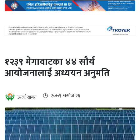
अन्तर्राष्ट्रिय
जलवायु
ऊर्जा
दक्षता
उहिलेकाे
१२३९ मेगावाटका ४४ सौर्य
खबर
आयोजनालाई अध्ययन अनुमति
हरित
हाइड्रोजन
इभी
२०७९ असोज २६
ऊर्जा खबर
सम्पादकीय
बैंक
पर्यटन