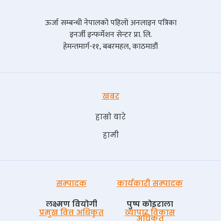
ऊर्जा सम्बन्धी नेपालको पहिलो अनलाइन पत्रिका
इनर्जी इन्फर्मेशन सेन्टर प्रा. लि.
हेमन्तमार्ग-११, बबरमहल, काठमाडौं
खबर
हाम्रो बारे
हामी
सम्पादक
कार्यकारी सम्पादक
लक्ष्मण वियोगी
पुष्प काेइराला
प्रमुख वित्त अधिकृत
व्यापार विकास
अधिकृत