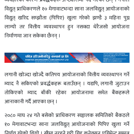
विद्युत् प्राधिकरणले १० मेगावाटभन्दा साना जलविद्युत् आयोजनाको
विद्युत् खरिद सम्झौता (पिपिए) खुला गरेको झण्डै ३ महिना पुग्न
लाग्यो तर वित्तीय व्यवस्थापन हुन नसक्दा धेरैजसो आयोजना
निर्माणमा जान सकेका छैनन् ।
लगानी खाेज्दा खाेज्दै कतिपय आयोजनाको वित्तीय व्यवस्थापन गर्ने
म्याद नै सकिएकाे प्रवर्द्धकहरू बताउँछन् । यद्यपि, लगानी जुटाउन
ताेकिएकाे म्याद बाँकी रहेका आयाेजनामा समेत बैंकहरूले
आनाकानी गर्दै आएका छन् ।
२०८० माघ २४ गते बसेको प्राधिकरण सञ्चालक समितिको बैकठले
१० मेगावाटभन्दा साना जलविद्युत् आयोजनाको पिपिए खुला गर्ने
निर्णय गरेको थियो । सीमा नरहने गरी ग्रिड कनेक्सन एग्रिमेन्ट सम्पन्न