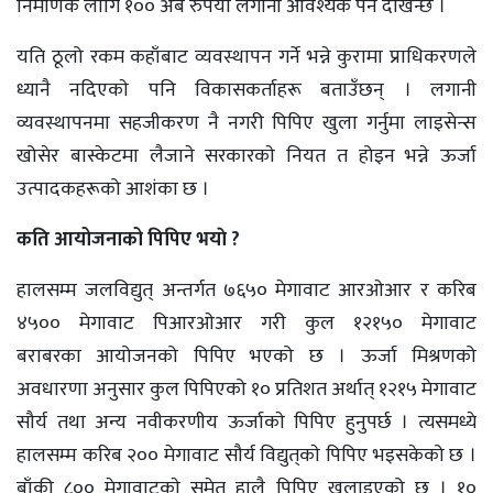
निर्माणकै लागि १०० अर्ब रुपैयाँ लगानी आवश्यक पर्ने देखिन्छ ।
यति ठूलो रकम कहाँबाट व्यवस्थापन गर्ने भन्ने कुरामा प्राधिकरणले
ध्यानै नदिएकाे पनि विकासकर्ताहरू बताउँछन् । लगानी
व्यवस्थापनमा सहजीकरण नै नगरी पिपिए खुला गर्नुमा लाइसेन्स
खोसेर बास्केटमा लैजाने सरकारकाे नियत त होइन भन्ने ऊर्जा
उत्पादकहरूको आशंका छ ।
कति आयोजनाको पिपिए भयाे ?
हालसम्म जलविद्युत् अन्तर्गत ७६५० मेगावाट आरओआर र करिब
४५०० मेगावाट पिआरओआर गरी कुल १२१५० मेगावाट
बराबरका आयोजनको पिपिए भएको छ । ऊर्जा मिश्रणको
अवधारणा अनुसार कुल पिपिएको १० प्रतिशत अर्थात् १२१५ मेगावाट
सौर्य तथा अन्य नवीकरणीय ऊर्जाकाे पिपिए हुनुपर्छ । त्यसमध्ये
हालसम्म करिब २०० मेगावाट सौर्य विद्युत्‌काे पिपिए भइसकेको छ ।
बाँकी ८०० मेगावाटकाे समेत हालै पिपिए खुलाइएको छ । १०