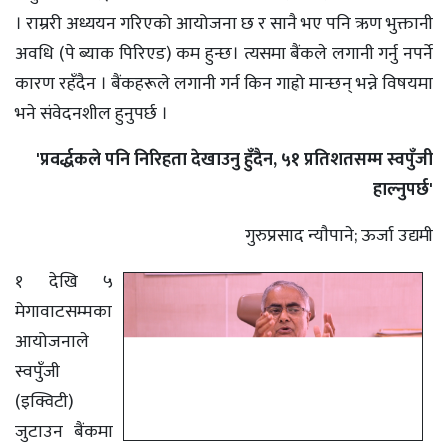
। राम्ररी अध्ययन गरिएको आयोजना छ र सानै भए पनि ऋण भुक्तानी
अवधि (पे ब्याक पिरिएड) कम हुन्छ। त्यसमा बैंकले लगानी गर्नु नपर्ने
कारण रहँदैन । बैंकहरूले लगानी गर्न किन गाह्रो मान्छन् भन्ने विषयमा
भने संवेदनशील हुनुपर्छ ।
'प्रवर्द्धकले पनि निरिहता देखाउनु हुँदैन, ५१ प्रतिशतसम्म स्वपुँजी
हाल्नुपर्छ'
गुरुप्रसाद न्याैपाने; ऊर्जा उद्यमी
१ देखि ५
मेगावाटसम्मका
आयोजनाले
स्वपुँजी
(इक्विटी)
जुटाउन बैंकमा