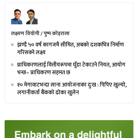
लक्ष्मण वियोगी / पुष्प कोइराला
झण्डै ५० वर्ष कागजमै सीमित, अबको दशकभित्र निर्माण
गरिसक्ने लक्ष्य
प्राधिकरणलाई वित्तीयरूपमा घुँडा टेकाउने नियत, आयोग
भन्छ– प्राधिकरण सहमत छ
१० मेगावाटभन्दा साना आयोजनाका दुःख : पिपिए खुल्याे,
लगानीकर्ता बैंककाे ढाेका खुलेन