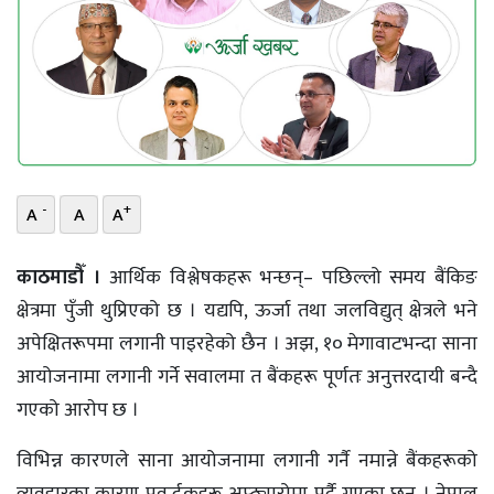
भिडियो
छापा
खोज
प्रोफाइल
-
+
A
A
A
ऊर्जा
विशेष
काठमाडौँ ।
आर्थिक विश्लेषकहरू भन्छन्– पछिल्लो समय बैंकिङ
क्षेत्रमा पुँजी थुप्रिएको छ । यद्यपि, ऊर्जा तथा जलविद्युत् क्षेत्रले भने
अपेक्षितरूपमा लगानी पाइरहेको छैन । अझ, १० मेगावाटभन्दा साना
आयोजनामा लगानी गर्ने सवालमा त बैंकहरू पूर्णतः अनुत्तरदायी बन्दै
गएको आराेप छ ।
विभिन्न कारणले साना आयोजनामा लगानी गर्नै नमान्ने बैंकहरूको
व्यवहारका कारण प्रवर्द्धकहरू अप्ठ्यारोमा पर्दै गएका छन् । नेपाल