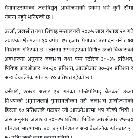
मेगावाटसम्मका जलविद्युत् आयोजनाको हकमा भने कुनै सीमा
गणना नहुने भनिएकाे छ ।
ऊर्जा, जलस्राेत तथा सिँचाइ मन्त्रालयले २०७५ साल वैशाख २५ गते
ल्याएकाे श्वेतपत्रमा १० वर्षमा १५ हजार मेगावाट उत्पादन गर्ने लक्ष्य
निर्धारण गरिएकाे छ । त्यसमा अपनाइएकाे मिश्रित ऊर्जा विकासकाे
अवधारणा अनुसार जलाशय तथा पम्प स्टोरेज ३०–३५ प्रतिशत,
पिकिङ आरओआर २५–३० प्रतिशत, आरओआर ३०–३५ प्रतिशत र
अन्य वैकल्पिक स्रोत ५–१० प्रतिशत रहेकाे छ ।
यसैगरी, २०७९ असार २४ गतेको मन्त्रिपरिषद् बैठकले ऊर्जा
मिश्रणको अनुपातलाई पुनरावलोकन गरी जलाशय आयोजनाको
हिस्सा १० प्रतिशतले घटाएर त्याे आरओआरमा थप गरेको थियो ।
जस अनुसार जलाशय २०–२५ प्रतिशत, पिकिङ आरओआर २५–३०
प्रतिशत, आरओआर ४०–४५ प्रतिशत र अन्य वैकल्पिक स्रोतबाट ५–