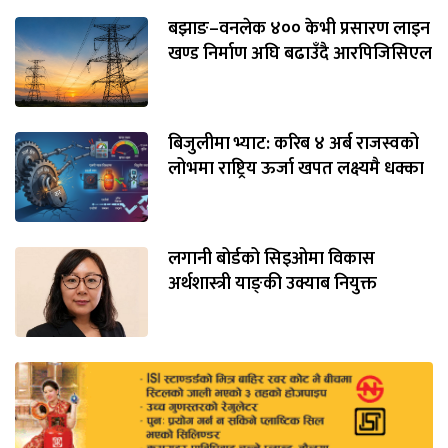
बझाङ–वनलेक ४०० केभी प्रसारण लाइन
खण्ड निर्माण अघि बढाउँदै आरपिजिसिएल
बिजुलीमा भ्याट: करिब ४ अर्ब राजस्वको
लोभमा राष्ट्रिय ऊर्जा खपत लक्ष्यमै धक्का
लगानी बोर्डको सिइओमा विकास
अर्थशास्त्री याङ्‌की उक्याब नियुक्त