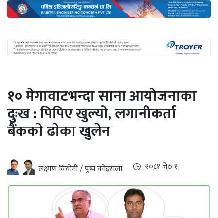
अन्तर्राष्ट्रिय
जलवायु
ऊर्जा
दक्षता
उहिलेकाे
१० मेगावाटभन्दा साना आयोजनाका
खबर
दुःख : पिपिए खुल्याे, लगानीकर्ता
हरित
बैंककाे ढाेका खुलेन
हाइड्रोजन
इभी
२०८१ जेठ १
लक्ष्मण वियोगी / पुष्प कोइराला
सम्पादकीय
बैंक
पर्यटन