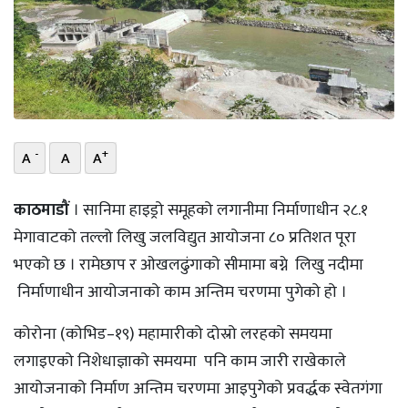
भिडियो
छापा
खोज
प्रोफाइल
-
+
A
A
A
ऊर्जा
काठमाडौं
। सानिमा हाइड्रो समूहको लगानीमा निर्माणाधीन २८.१
विशेष
मेगावाटको तल्लो लिखु जलविद्युत आयोजना ८० प्रतिशत पूरा
भएको छ । रामेछाप र ओखलढुंगाको सीमामा बग्ने लिखु नदीमा
निर्माणाधीन आयोजनाको काम अन्तिम चरणमा पुगेको हो ।
कोरोना (कोभिड–१९) महामारीको दोस्रो लरहको समयमा
लगाइएको निशेधाज्ञाको समयमा पनि काम जारी राखेकाले
आयोजनाको निर्माण अन्तिम चरणमा आइपुगेको प्रवर्द्धक स्वेतगंगा