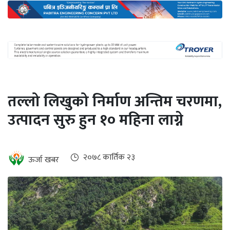
अन्तर्राष्ट्रिय
जलवायु
ऊर्जा
दक्षता
उहिलेकाे
तल्लो लिखुको निर्माण अन्तिम चरणमा,
खबर
उत्पादन सुरु हुन १० महिना लाग्ने
हरित
हाइड्रोजन
इभी
२०७८ कार्तिक २३
ऊर्जा खबर
सम्पादकीय
बैंक
पर्यटन