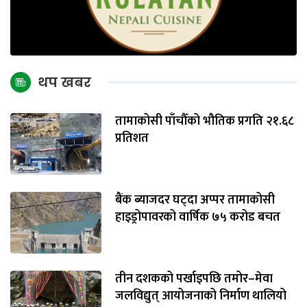
थप खबर
तामाकोसी पाँचौँको भौतिक प्रगति २१.६८
प्रतिशत
बैंक ब्याजदर घट्दा अप्पर तामाकोसी
हाइड्रोपावरको वार्षिक ७५ करोड बचत
तीन दशकको पर्खाइपछि तमोर–मेवा
जलविद्युत् आयोजनाको निर्माण थालियो