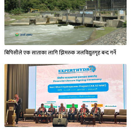
बिपिसीले एक साताका लागि झिमरुक जलविद्युतगृह बन्द गर्ने