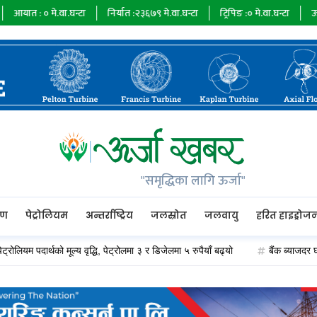
मे.वा.घन्टा
निर्यात :
२३६७९
मे.वा.घन्टा
ट्रिपिङ :
०
मे.वा.घन्टा
ऊर्जा माग :
७३४
"समृद्धिका लागि ऊर्जा"
रण
पेट्रोलियम
अन्तर्राष्ट्रिय
जलस्रोत
जलवायु
हरित हाइड्रोज
पदार्थको मूल्य वृद्धि, पेट्रोलमा ३ र डिजेलमा ५ रुपैयाँ बढ्यो
बैंक ब्याजदर घट्दा अप