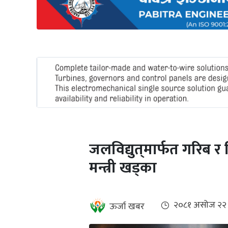
अन्तर्राष्ट्रिय
जलवायु
ऊर्जा
दक्षता
उहिलेकाे
खबर
हरित
हाइड्रोजन
जलविद्युत्‌मार्फत गरिब र
इभी
मन्त्री खड्का
सम्पादकीय
बैंक
२०८१ असोज २२
ऊर्जा खबर
पर्यटन