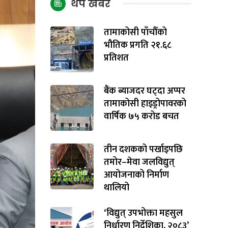
थप खबर
तामाकोसी पाँचौँको
भौतिक प्रगति २१.६८
प्रतिशत
बैंक ब्याजदर घट्दा अप्पर
तामाकोसी हाइड्रोपावरको
वार्षिक ७५ करोड बचत
तीन दशकको पर्खाइपछि
तमोर–मेवा जलविद्युत्
आयोजनाको निर्माण
थालियो
‘विद्युत् उपभोक्ता महसुल
निर्धारण निर्देशिका, २०८३’