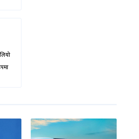
ालियो
रूपमा