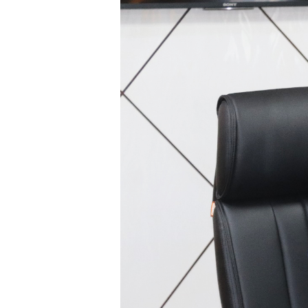
भिडियो
छापा
खोज
प्रोफाइल
ऊर्जा
विशेष