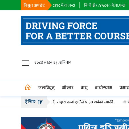
विद्युत अपडेट
सहायक कम्पनी :
१८३९८
मे.वा.घन्टा
निजी क्षेत्र :
४५८२०
मे.वा.घन्टा
आयात :
०
जलविद्युत्
२०८३ साउन २३, शनिवार
सोलार
वायु
जलविद्युत्
सोलार
वायु
बायोग्यास
प्रसा
बायोग्यास
ट्रेन्डिङ
बढीको हकप्रद सेयर जारी गर्दै, साहास ऊर्जा एक्लैले ४.३७ अर्बको ल्याउँदै
पेट्रोलियम 
प्रसारण
पेट्रोलियम