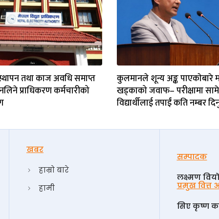
स्थापन तथा काज अवधि समाप्त
कुलमानले शून्य अङ्क पाएकाेबारे मन्
नलिने प्राधिकरण कर्मचारीको
खड्काको जवाफ– परीक्षामा सामेल
ग
विद्यार्थीलाई तपाईं कति नम्बर दिनु
खबर
सम्पादक
हाम्रो बारे
लक्ष्मण विय
प्रमुख वित्त
हामी
सिए कृष्ण का