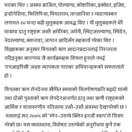
भएका थिए । जसमा ब्राजिल, पोल्याण्ड, कोष्टारिका, इक्वेडर, इजिप्ट,
इन्डोनेशिया, फिलिपिन्स, भियतनाम, तान्जानिया र माडागास्कर
लगायत २० भन्दा बढी मुलुकहरू आवद्ध थिए । यी मुलुकहरूले धेरै
मात्रामा दातृ राष्ट्रहरू जस्तैः अमेरिका, जर्मनी, स्विट्जरल्याण्ड, स्विडेन,
नेदरल्याण्ड, क्यानाडा, जापान आदिसँग सहकार्य गरेका थिए ।
विज्ञहरूका अनुसार विगतको ऋण आदानप्रदानलाई निरन्तरता
नदिइनुका कारणमा ती कार्यक्रमहरू विफल हुनाले नभई
'एचआइपिसी' जस्ता व्यापकता पाएका अभियानहरूको सफलताले
हो ।
विगतका ऋण लेनदेनमा सीमित समयको वित्तपोषणप्रति बढ्दो चासो
तथा दोस्रो पुस्ताको ऋण लेनदेनअन्तर्गत दातृ तथा ऋणी राष्ट्रहरूको
आर्थिक र वातावरणीय नतिजामा उस्तै–उस्तै अवस्था देखापरेको छ ।
यसलाई सन् २००५ को ‘स्पेन–उरुग्वे क्लिन इनर्जी स्वाप’ले चित्रण
गरेको छ। यस व्यवस्थामा, विशेषतः उरुग्वेको अनुरोधमा कुनै एक