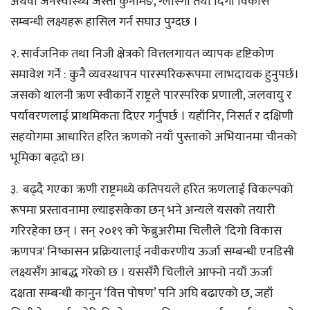
अथवा जनस्वास्थ्य जस्ता कुनमिङ, ग्लास्गो तथा दिगो विकास
सम्बन्धी लक्ष्यहरू हासिल गर्न सघाउ पुग्दछ ।
२. सार्वजनिक तथा निजी क्षेत्रको वित्तलगायत व्यापक दृष्टिकोण
समावेश गर्ने : कुनै व्यवस्थापन पारस्परिकरूपमा लाभदायक हुनुपर्छ।
जसको थालनी ऋण स्वीकार्ने राष्ट्रले पारस्परिक प्रणाली, जलवायु र
पर्यावरणलाई प्राथमिकता दिएर गर्नुपर्छ । यहाँनिर, निसर्त र दक्षिणी
सहयोगमा आधारित हरित ऋणको नयाँ पुस्ताको अभियानमा चीनको
भूमिका बढ्दो छ।
३. बढ्दै गएका ऋणी राष्ट्रमध्ये कतिपयले हरित ऋणलाई विकल्पको
रूपमा प्रस्तावनामा ल्याइसकेका छन् भने अन्यले यसको तयारी
गरिरहेका छन् । सन् २०१९ को फेब्रुअरीमा चिलीेले 'दिगो विकास
ऋणपत्र' निष्कासन प्रक्रियालाई नवीकरणीय ऊर्जा सम्बन्धी एनडिसी
लक्ष्यसँग आबद्ध गरेको छ । यससँगै चिलीले आफ्नो नयाँ ऊर्जा
दक्षता सम्बन्धी कानुन ‘वित्त पोषण’ पनि अघि बढाएको छ, जहाँ