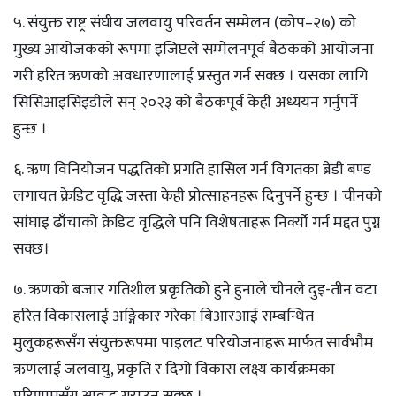
५. संयुक्त राष्ट्र संघीय जलवायु परिवर्तन सम्मेलन (कोप–२७) को
मुख्य आयोजकको रूपमा इजिप्टले सम्मेलनपूर्व बैठकको आयोजना
गरी हरित ऋणको अवधारणालाई प्रस्तुत गर्न सक्छ । यसका लागि
सिसिआइसिइडीले सन् २०२३ को बैठकपूर्व केही अध्ययन गर्नुपर्ने
हुन्छ ।
६. ऋण विनियोजन पद्धतिको प्रगति हासिल गर्न विगतका ब्रेडी बण्ड
लगायत क्रेडिट वृद्धि जस्ता केही प्रोत्साहनहरू दिनुपर्ने हुन्छ । चीनको
सांघाइ ढाँचाको क्रेडिट वृद्धिले पनि विशेषताहरू निर्क्याे गर्न मद्दत पुग्न
सक्छ।
७. ऋणको बजार गतिशील प्रकृतिको हुने हुनाले चीनले दुइ-तीन वटा
हरित विकासलाई अङ्गिकार गरेका बिआरआई सम्बन्धित
मुलुकहरूसँग संयुक्तरूपमा पाइलट परियोजनाहरू मार्फत सार्वभौम
ऋणलाई जलवायु, प्रकृति र दिगो विकास लक्ष्य कार्यक्रमका