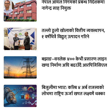
नेपाल आयल निगमको प्रबन्ध निर्देशकमा
नागेन्द्र साह नियुक्त
तल्लाे ठूलाे खाेलाको वित्तीय व्यवस्थापन,
१ वर्षभित्रै विद्युत् उत्पादन गरिने
बझाङ–वनलेक ४०० केभी प्रसारण लाइन
खण्ड निर्माण अघि बढाउँदै आरपिजिसिएल
बिजुलीमा भ्याट: करिब ४ अर्ब राजस्वको
लोभमा राष्ट्रिय ऊर्जा खपत लक्ष्यमै धक्का