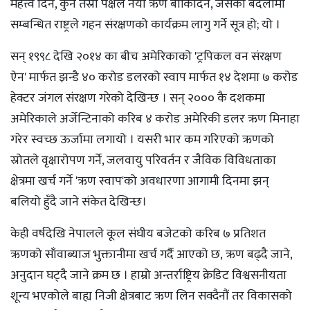
महत्त्व दिने, कुनै तेस्रो पक्षले नयाँ ऋण बोकिदिने, जसको बदलामा
सम्बन्धित राष्ट्रले गहन संरक्षणको कार्यक्रम लागु गर्ने सूत्र हो; यो ।
सन् १९९८ देखि २०१४ का बीच अमेरिकाको 'ट्रपिकल वन संरक्षण
ऐन' मार्फत झन्डै ४० करोड डलरको स्वाप मार्फत १४ देशमा ७ करोड
हेक्टर जंगल संरक्षण गरेको देखिन्छ । सन् २००० कै दशकमा
अमेरिकाले अर्जेन्टिनाको करिब ४ करोड अमेरिकी डलर ऋण मिनाहा
गरेर स्वच्छ ऊर्जामा लगायो । यसरी भार कम गरिएको ऋणको
स्रोतले वृक्षारोपण गर्ने, जलवायु परिवर्तन र जैविक विविधताका
क्षेत्रमा खर्च गर्ने 'ऋण स्वाप'को अवधारणा आगामी दिनमा झन्
बलियो हुँदै जाने संकेत देखिन्छ।
केही वर्षदेखि नेपालले कूल संघीय बजेटको करिब ७ प्रतिशत
ऋणको साँवाब्याज भुक्तानीमा खर्च गर्दै आएको छ, ऋण बढ्दै जाने,
अनुदान घट्दै जाने क्रम छ । हाम्रो अन्तर्राष्ट्रिय क्रेडिट विश्वसनीयता
शून्य भएकोले बाह्य निजी क्षेत्रबाट ऋण लिन सक्दैनौं तर विकासको