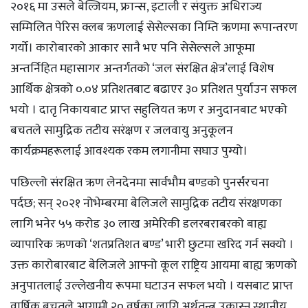
२०१६ मा उसले बेल्जियम, फ्रान्स, इटाली र संयुक्त अधिराज्य
सम्मिलित पेरिस क्लब ऋणलाई सेसेल्सका निम्ति ऋणमा रूपान्तरण
गर्यो। कारोबारको आकार सानै भए पनि सेसेल्सले आफूमा
अन्तर्निहित महासागर अन्तर्गतको ‘जल संरक्षित क्षेत्र’लाई विशेष
आर्थिक क्षेत्रको ०.०४ प्रतिशतबाट बढाएर ३० प्रतिशत पुर्याउन सफल
भयो । दातृ निकायबाट प्राप्त सहुलियत ऋण र अनुदानबाट भएको
बचतले सामुद्रिक तटीय सरंक्षण र जलवायु अनुकूलन
कार्यक्रमहरूलाई आवश्यक रकम लगानीमा सघाउ पुग्यो।
पछिल्लो संरक्षित ऋण लेनदेनमा सार्वभौम बण्डको पुनर्संरचना
पर्दछ; सन् २०२१ नोभेम्बरमा बेलिजले सामुद्रिक तटीय संरक्षणका
लागि भनेर ५५ करोड ३० लाख अमेरिकी डलरबराबरको बाह्य
व्यापारिक ऋणको ‘शतप्रतिशत बण्ड’ भारी छुटमा खरिद गर्न सक्यो ।
उक्त कारोबारबाट बेलिजले आफ्नो कूल राष्ट्रिय आयमा बाह्य ऋणको
अनुपातलाई उल्लेखनीय रूपमा घटाउन सफल भयो । यसबाट प्राप्त
वार्षिक बचतले आगामी २० वर्षका लागि अर्थतन्त्र उकास्न स्थानीय