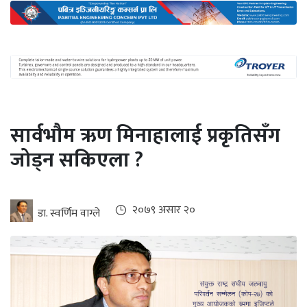
अन्तर्राष्ट्रिय
जलवायु
ऊर्जा
दक्षता
उहिलेकाे
सार्वभौम ऋण मिनाहालाई प्रकृतिसँग
खबर
जोड्न सकिएला ?
हरित
हाइड्रोजन
इभी
२०७९ असार २०
डा. स्वर्णिम वाग्ले
सम्पादकीय
बैंक
पर्यटन