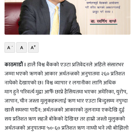
भिडियो
छापा
खोज
-
+
A
A
A
प्रोफाइल
ऊर्जा
काठमाडाैं ।
हालै विश्व बैंकको एउटा प्रतिवेदनले अहिले संसारभर
विशेष
जम्मा भएको ऋणको आकार अर्थतन्त्रको अनुपातमा २६० प्रतिशत
नाघेको देखाएको छ। विश्व व्यापार र लगानीका लागि अधिक
माग हुने परिवर्त्य मुद्रा आफैँ छाप्ने हैसियतमा भएका अमेरिका, युरोप,
जापान, चीन जस्ता मुलुकहरूलाई ऋण भार एउटा बिन्दुसम्म नपुग्दा
खासै समस्या पार्दैन; अर्थतन्त्रको आकारको तुलनामा एकदेखि दुई
सय प्रतिशत ऋण सहजै बोकेको देखिन्छ तर हाम्रो जस्तो मुलुकको
अर्थतन्त्रको अनुपातमा ५०-६० प्रतिशत ऋण नाघ्यो भने त्यो बोझिलो