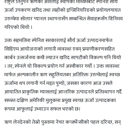
राष्ट्रले तिर्नुपर्ने ऋणको अंशलाई स्वापका माध्यमबाट स्पेनिश सौर्य
ऊर्जा उपकरण खरिद तथा त्यहाँको इन्जिनियरिङको प्रयोगलगायत
उरुग्वेमा सोलार प्यानल स्थापनासँग सम्बन्धित सेवाहरूसँग विनिमय
गरिएको थियो ।
उक्त सहमतिमा स्पेनिश सरकारलाई सौर्य ऊर्जा उत्पादनमार्फत
सिडिएम आयोजनाको लगानी व्यवस्था एवम् प्रमाणीकरणसहित
कार्बन उत्सर्जनमा कमी ल्याउन खरिद सापटीको विकल्प पनि थियो
। तर, स्पेनले यो विकल्प प्रयोग गर्न अस्वीकार गर्यो । उक्त व्यवस्था
मार्फत अल्पकालीन ऋण सहुलियतका अतिरिक्त उरुग्वेलाई स्वच्छ
ऊर्जामा थप लगानी गर्न मद्दत पुग्यो, जसका कारण आज उसले
आयातित प्राकृतिक ग्यासलाई आन्तरिक उत्पादनले प्रतिस्थापन गर्दै
समस्त दक्षिण अमेरिकी मुलुकमा प्रमुख स्वच्छ ऊर्जा उत्पादकका
रूपमा आफूलाई उभ्याउन सफल भएको छ।
ऋण लेनदेनको तेस्रो पुस्तामा नेचर कन्जर्भेन्सीको पहल दरिन्छ, सन्