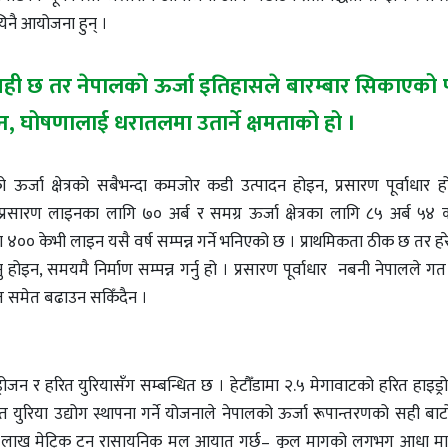
िनै आयोजना हुन् ।
ी छ तर नेपालको ऊर्जा इतिहासले बारम्बार सिकाएको पा
, घोषणालाई धरातलमा उतार्ने क्षमताको हो ।
लको ऊर्जा क्षेत्रको सबैभन्दा कमजोर कडी उत्पादन होइन, प्रसारण पूर्वाधार 
रसारण लाइनका लागि ७० अर्ब र समग्र ऊर्जा क्षेत्रका लागि ८५ अर्ब ५४ क
०० केभी लाइन यसै वर्ष सम्पन्न गर्ने भनिएको छ । प्राथमिकता ठीक छ तर हरेक
 होइन, समयमै निर्माण सम्पन्न गर्नु हो । प्रसारण पूर्वाधार नबनी नेपालले गत
्यात समेत बढाउन सकिँदैन ।
रोजन र हरित युरियासँग सम्बन्धित छ । हेटौँडामा २.५ मेगावाटको हरित हाइड
हरित युरिया उद्योग स्थापना गर्ने योजनाले नेपालको ऊर्जा रूपान्तरणको सही बा
चार लाख मेट्रिक टन रासायनिक मल आयात गर्छ– कुल मागको लगभग आधा मात्र