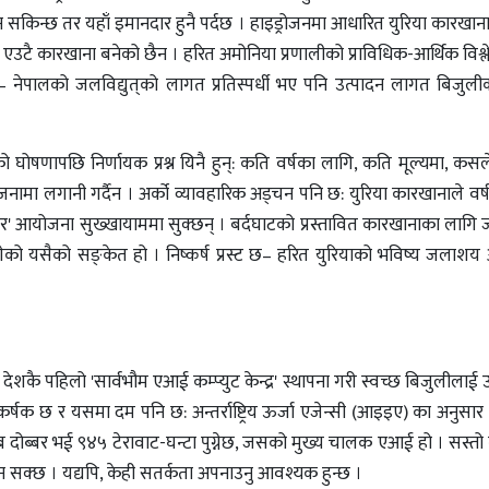
सकिन्छ तर यहाँ इमानदार हुनै पर्दछ । हाइड्रोजनमा आधारित युरिया कारखा
 एउटै कारखाना बनेको छैन । हरित अमोनिया प्रणालीको प्राविधिक-आर्थिक विश
ु– नेपालको जलविद्युत्‌को लागत प्रतिस्पर्धी भए पनि उत्पादन लागत बिजुलीको
ो घोषणापछि निर्णायक प्रश्न यिनै हुन्: कति वर्षका लागि, कति मूल्यमा, कसले
जनामा लगानी गर्दैन । अर्को व्यावहारिक अड्चन पनि छ: युरिया कारखानाले वर्ष
र' आयोजना सुख्खायाममा सुक्छन् । बर्दघाटको प्रस्तावित कारखानाका लागि ज
गेको यसैको सङ्‌केत हो । निष्कर्ष प्रस्ट छ– हरित युरियाको भविष्य जला
ेशकै पहिलो 'सार्वभौम एआई कम्प्युट केन्द्र' स्थापना गरी स्वच्छ बिजुलीलाई 
र्षक छ र यसमा दम पनि छ: अन्तर्राष्ट्रिय ऊर्जा एजेन्सी (आइइए) का अनुसार व
 दोब्बर भई ९४५ टेरावाट-घन्टा पुग्नेछ, जसको मुख्य चालक एआई हो । सस्
 सक्छ । यद्यपि, केही सतर्कता अपनाउनु आवश्यक हुन्छ ।