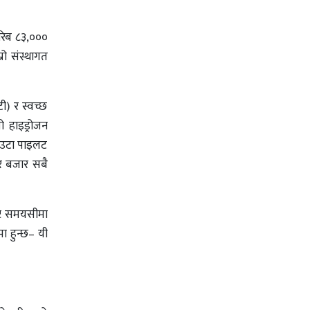
करिब ८३,०००
रो संस्थागत
ी) र स्वच्छ
 हाइड्रोजन
– एउटा पाइलट
 र बजार सबै
ष्ट समयसीमा
ा हुन्छ– यी