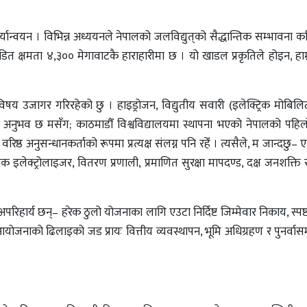
र्यान्वयन । विभिन्न अध्ययनले नेपालको जलविद्युत्‌को सैद्धान्तिक सम्भावना 
ित क्षमता ४,३०० मेगावाटकै हाराहारीमा छ । यो खाडल प्रकृतिले होइन, हाम्
षय उजागर गरिरहेको छु । हाइड्रोजन, विद्युतीय सवारी (इलेक्ट्रिक मोबिलिट
नुभव छ मसँग; काठमाडौँ विश्वविद्यालयमा स्थापना भएको नेपालको पहिलो
रिष्ठ अनुसन्धानकर्ताको रूपमा प्रत्यक्ष संलग्न पनि रहेँ । त्यसैले, म जान्दछु
क इलेक्ट्रोलाइजर, वितरण प्रणाली, प्रमाणित सुरक्षा मापदण्ड, दक्ष जनशक्ति
हार्य छन्– हरेक ठुलो योजनाका लागि एउटा निर्दिष्ट जिम्मेवार निकाय, स्प
आयोजनाको ढिलाइको जड प्रायः वित्तीय व्यवस्थापन, भूमि अधिग्रहण र पुनर्वासम