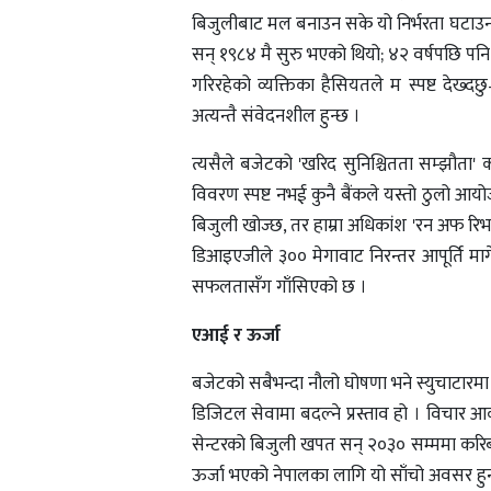
बिजुलीबाट मल बनाउन सके यो निर्भरता घटाउन 
सन् १९८४ मै सुरु भएको थियो; ४२ वर्षपछि पनि
गरिरहेको व्यक्तिका हैसियतले म स्पष्ट देख्दछ
अत्यन्तै संवेदनशील हुन्छ ।
त्यसैले बजेटको 'खरिद सुनिश्चितता सम्झौता' क
विवरण स्पष्ट नभई कुनै बैंकले यस्तो ठुलो आयो
बिजुली खोज्छ, तर हाम्रा अधिकांश 'रन अफ रिभ
डिआइएजीले ३०० मेगावाट निरन्तर आपूर्ति मा
सफलतासँग गाँसिएको छ ।
एआई र ऊर्जा
बजेटको सबैभन्दा नौलो घोषणा भने स्युचाटारमा द
डिजिटल सेवामा बदल्ने प्रस्ताव हो । विचार आक
सेन्टरको बिजुली खपत सन् २०३० सम्ममा करिब
ऊर्जा भएको नेपालका लागि यो साँचो अवसर हुन