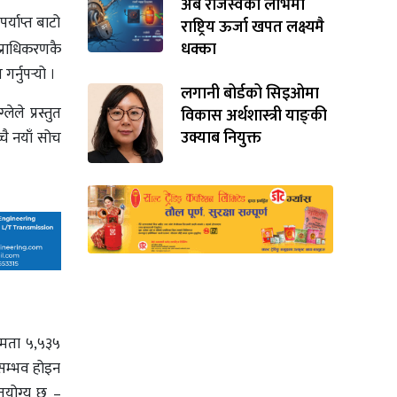
अर्ब राजस्वको लोभमा
र्याप्त बाटो
राष्ट्रिय ऊर्जा खपत लक्ष्यमै
धक्का
प्राधिकरणकै
्नुपर्‍यो ।
लगानी बोर्डको सिइओमा
ेले प्रस्तुत
विकास अर्थशास्त्री याङ्‌की
उक्याब नियुक्त
चै नयाँ सोच
्षमता ५,५३५
 असम्भव होइन
तयोग्य छ –