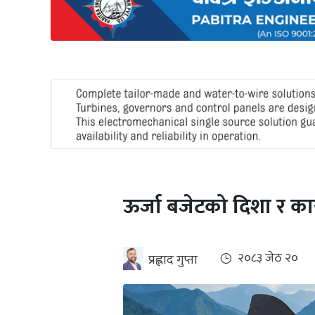
अन्तर्राष्ट्रिय
जलवायु
ऊर्जा
दक्षता
उहिलेकाे
खबर
हरित
हाइड्रोजन
ऊर्जा बजेटको दिशा र कार
इभी
सम्पादकीय
२०८३ जेठ २०
प्रह्लाद गुप्ता
बैंक
पर्यटन