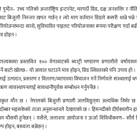
ुग्दैन– उच्च गतिको अन्तर्राष्ट्रिय इन्टरनेट, भरपर्दो ग्रिड, दक्ष जनशक्ति र नी
वाट बिजुली निरन्तर खपत गर्छन् र त्यो माग वर्तमान ग्रिडले कसरी धान्ने भन्ने प्
ियोजनाभन्दा सानो, सुविचारित पाइलट परियोजनाका रूपमा परीक्षण गर्दा बढ
जना होइन ।
यकामा प्रस्तावित १०० मेगावाटको ब्याट्री भण्डारण प्रणालीले वर्षायाम
े बाटो खोल्छ– यो आयात घटाउने मात्र होइन, ग्रिड स्थिरताको पनि उपाय हो । त
ाई उत्पादन, प्रसारण र वितरण/व्यापारमा विभाजन गर्ने निर्णयले संस्थालाई 
 ऋण व्यवस्थापनलाई सावधानीपूर्वक सम्बोधन गर्नुपर्नेछ ।
ृत मौन छ । नेपालको बिजुली प्रणाली जलविद्युत्‌मा अत्यधिक निर्भर छ र
ोब्बर भइसकेको ताजा अनुसन्धानले देखाएको छ । हिमनदीको दीर्घकालीन ह्
 मौसमी हुनेछन् । यसैले, जलाशय आयोजना र ऊर्जा विविधीकरण– सौर्य विस
 होइन, बाध्यता बन्नेछन् ।