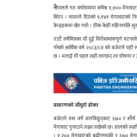
ने
पालले गत वर्षायाममा करिब १,४०० मेगावाट स्व
थिएन । भारतले दिएको १,१४१ मेगावाटको निर्या
केन्द्रहरूमा खेर गयो । ठीक केही महिनापछि सुख
एउटै वर्षभित्रका यी दुई विरोधाभासपूर्ण घटनाले न
गरेको आर्थिक वर्ष २०८३/८४ को बजेटले यही समस
छ । मलाई यी पहल सही लाग्छन् तर घोषणा र उप
प्रसारणको साँघुरो ढोका
बजेटले यस वर्ष जलविद्युत्‌बाट ६७० र सौर्
मेगावाट पुर्‍याउने लक्ष्य राखेको छ। हालको स्
। १,२०० मेगावाटको बूढीगण्डकी र ६७० मेग