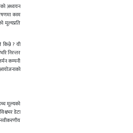
नाको अध्ययन
्लेषणमा काम
 मूल्यप्रति
 किन्ने ? यी
भरि निरन्तर
र्मन कम्पनी
शय आयोजनाको
उच्च मूल्यको
िश्वभर डेटा
तो नवीकरणीय