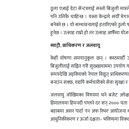
ठूला एआई डेटा सेन्टरलाई सस्तो बिजुली मात्रले प
पनि उत्तिकै चाहिन्छ । यस्ता केन्द्रले सयौँ मेगा
बनेको छ । यो सम्भावनालाई हतारिएको ठुलो पर
हुनेछ । उत्साह राम्रो हो तर उत्साह आफैँमा यो
ब्याट्री, प्राधिकरण र जलवायु
केही घोषणा समयानुकूल छन् । काठमाडौँ उपत्
बिजुलीलाई सञ्चित गरी सुख्खायाममा उपयोग गर्न
समयदेखि अड्किएको नेपाल विद्युत् प्राधिकरणल
बनाउन सक्छ, यद्यपि कर्मचारीको सेवा सुरक्षा र
जलवायु जोखिमका विषयमा भने बजेट अपेक्षाक
हिमालयमा हिमनदी पग्लने दर सन् २००० यता द
बहाबमा असर पार्दा 'रन अफ रिभर' आयोजना थप
आधुनिकीकरण र ऊर्जा दक्षता– भविष्यमा विकल्प