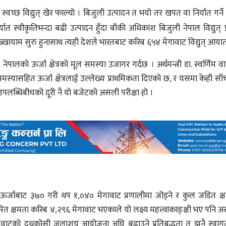
च्छ विद्युत् खेर फाल्यो । बिजुली उत्पादन त भयो तर खपत वा निर्यात गर्ने प
त स्वीकृतिभन्दा बढी उत्पादन हुँदा बाँकी अधिकांश बिजुली नेपाल विद्युत् 
्खायाम सुरु हुनासाथ त्यही देशले भारतबाट करिब ६५४ मेगावाट विद्युत् आयात गर
ेपालको ऊर्जा क्षेत्रको मूल समस्या उजागर गर्दछ । अर्थमन्त्री डा. स्वर्णिम वाग्ल
्यासहित ऊर्जा क्षेत्रलाई उल्लेख्य प्राथमिकता दिएको छ, र यसमा केही साँच्
लब्धिबीचको दूरी नै यो बजेटको असली परीक्षा हो ।
य ऊर्जाबाट ३७० गरी थप १,०४० मेगावाट प्रणालीमा जोड्ने र कुल जडित क
थापित क्षमता करिब ४,२९६ मेगावाट भएकाले यो लक्ष्य महत्त्वाकाङ्‌क्षी भए पनि
ावाटको दूधकोसी जलाशय आयोजना अघि बढाउने प्रतिबद्धता त झनै स्वाग