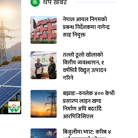
थप खबर
नेपाल आयल निगमको
प्रबन्ध निर्देशकमा नागेन्द्र
साह नियुक्त
तल्लाे ठूलाे खाेलाको
वित्तीय व्यवस्थापन, १
वर्षभित्रै विद्युत् उत्पादन
गरिने
बझाङ–वनलेक ४०० केभी
प्रसारण लाइन खण्ड
निर्माण अघि बढाउँदै
आरपिजिसिएल
बिजुलीमा भ्याट: करिब ४