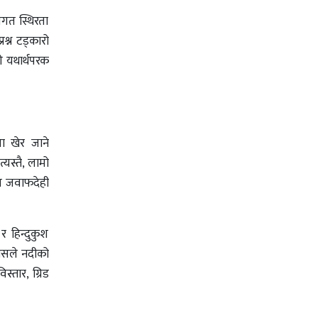
तिगत स्थिरता
रश्न टड्कारो
ी यथार्थपरक
मा खेर जाने
्यस्तै, लामो
थप जवाफदेही
 हिन्दुकुश
रासले नदीको
्तार, ग्रिड