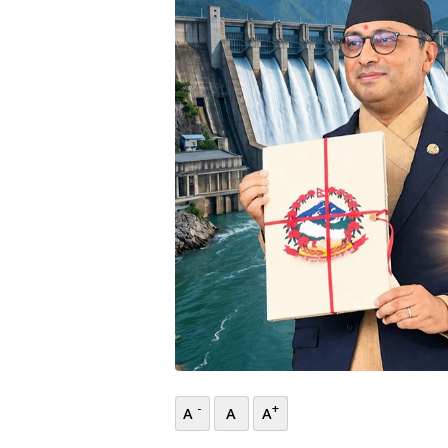
भिडियो
छापा
खोज
प्रोफाइल
ऊर्जा
विशेष
-
+
A
A
A