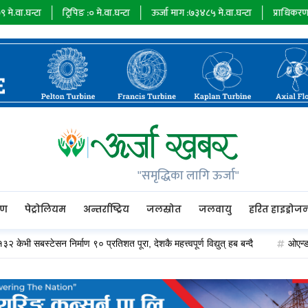
ट्रिपिङ :
०
मे.वा.घन्टा
ऊर्जा माग :
७३४८५
मे.वा.घन्टा
प्राधिकरण :
०
मे.वा.
सह
"समृद्धिका लागि ऊर्जा"
रण
पेट्रोलियम
अन्तर्राष्ट्रिय
जलस्रोत
जलवायु
हरित हाइड्रोज
न निर्माण ९० प्रतिशत पूरा, देशकै महत्त्वपूर्ण विद्युत् हब बन्दै
ओएन्डएम कार्यान्