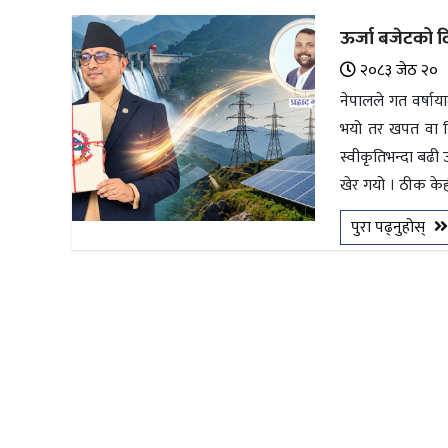
अन्तर्राष्ट्रिय
ऊर्जा बजेटको द
जलवायु
२०८३ जेठ २०
ऊर्जा
नेपालले गत वर्षाय
दक्षता
भयो तर खपत वा निर
स्वीकृतिभन्दा बढी उ
उहिलेकाे
खेर गयो । ठीक केह
खबर
पुरा पढ्नुहोस्
हरित
हाइड्रोजन
इभी
सम्पादकीय
बैंक
पर्यटन