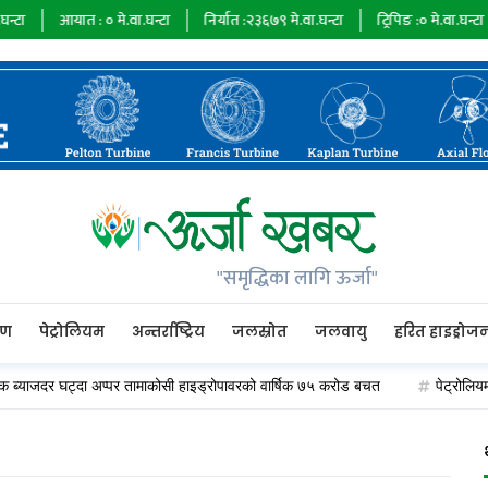
आयात :
०
मे.वा.घन्टा
निर्यात :
२३६७९
मे.वा.घन्टा
ट्रिपिङ :
०
मे.वा.घन्टा
"समृद्धिका लागि ऊर्जा"
रण
पेट्रोलियम
अन्तर्राष्ट्रिय
जलस्रोत
जलवायु
हरित हाइड्रोज
ब्याजदर घट्दा अप्पर तामाकोसी हाइड्रोपावरको वार्षिक ७५ करोड बचत
पेट्रोलियम पदा