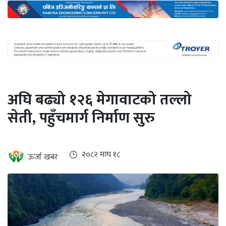
अन्तर्राष्ट्रिय
जलवायु
ऊर्जा
दक्षता
उहिलेकाे
अघि बढ्यो १२६ मेगावाटको तल्लो
खबर
सेती, पहुँचमार्ग निर्माण सुरु
हरित
हाइड्रोजन
इभी
२०८२ माघ १८
ऊर्जा खबर
सम्पादकीय
बैंक
पर्यटन