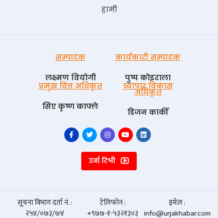
हामी
सम्पादक
कार्यकारी सम्पादक
लक्ष्मण वियोगी
पुष्प काेइराला
प्रमुख वित्त अधिकृत
व्यापार विकास
अधिकृत
सिए कृष्ण काफ्ले
डिजन कार्की
उर्जा टिभी
सूचना विभाग दर्ता नं. :
टेलिफोन :
इमेल :
२५४/०७३/७४
+९७७-१-५३२१३०३
info@urjakhabar.com