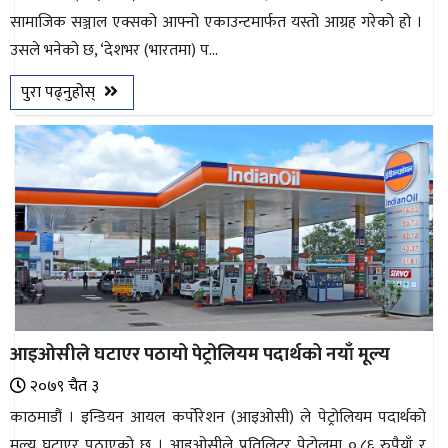
सामाजिक सञ्जाल एक्सको आफ्नो एकाउन्टमार्फत यस्तो आग्रह गरेको हो ।
भिडियो
उसले भनेको छ, ‘देशभर (भारतमा) प...
छापा
पुरा पढ्नुहोस्
खोज
प्रोफाइल
ऊर्जा
विशेष
आइओसीले घटाएर पठायो पेट्रोलियम पदार्थको नयाँ मूल्य
२०७९ चैत ३
काठमाडौं । इन्डियन आयल कर्पोरेशन (आइओसी) ले पेट्रोलियम पदार्थको
मूल्य घटाएर पठाएको छ । आइओसीले प्रतिलिटर पेट्रोलमा ०.८६ रुपैयाँ र