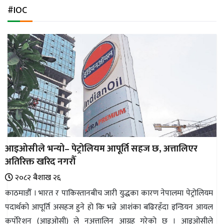
अन्तर्राष्ट्रिय
#IOC
जलवायु
ऊर्जा
दक्षता
उहिलेकाे
खबर
हरित
हाइड्रोजन
आइओसीले भन्यो– पेट्रोलियम आपूर्ति सहज छ, अत्तालिएर
इभी
अतिरिक्त खरिद नगरौँ
सम्पादकीय
२०८२ ब‌ैशाख २६
काठमाडौँ । भारत र पाकिस्तानबीच जारी युद्धका कारण नेपालमा पेट्रोलियम
बैंक
पदार्थको आपूर्ति असहज हुने हो कि भन्ने आशंका बढिरहँदा इन्डियन आयल
पर्यटन
कर्पोरेशन (आइओसी) ले नअत्तालिन आग्रह गरेको छ । आइओसीले