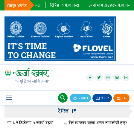
३६७९
मे.वा.घन्टा
ट्रिपिङ :
०
मे.वा.घन्टा
ऊर्जा माग :
७३४८५
मे.वा.घन्टा
प्राधि
विद्युत अपडेट
जलविद्युत्
सोलार
"समृद्धिका लागि ऊर्जा"
वायु
बायोग्यास
प्रकाशन
ई-पेपर
EN
प्रसारण
ट्रेन्डिङ
पेट्रोलियम
मा ३ र डिजेलमा ५ रुपैयाँ बढ्यो
बैंक ब्याजदर घट्दा अप्पर तामाकोसी हाइड्रोपावरको 