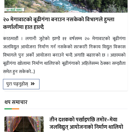
२० मेगावाटकाे बूढीगंगा बनाउन नसकेकाे विभागले हुम्ला
कर्णालीमा हात हाल्दै
काठमाडौं । लगानी जुटेकाे झण्डै ११ वर्षसम्म २० मेगावाटकाे बूढीगंगा
जलविद्युत आयाेजना निर्माण गर्न नसकेकाे सरकारी निकाय विद्युत विकास
विभागले पुनः अर्काे आयाेजना बनाउने भन्दै अगाडि बढाएकाे छ । अछामकाे
बूढीगंगा खाेलामा निर्माण थालिएकाे बूढीगंगाकाे अहिलेसम्म ठेक्का सम्झाैता
समेत हुन सकेकाे...}
पुरा पढ्नुहोस्
थप समाचार
तीन दशकको पर्खाइपछि तमोर–मेवा
जलविद्युत् आयोजनाको निर्माण थालियो