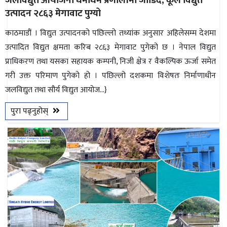
जलविद्युत आयोजना धमाधम प्रणालीमा जोडिँदै, कूल विद्युत
उत्पादन २८६३ मेगावाट पुग्यो
काठमाडौं । विद्युत उत्पादनको पछिल्लो तथ्यांक अनुसार अहिलेसम्म देशमा
उत्पादित विद्युत क्षमता करिब २८६३ मेगावाट पुगेको छ । नेपाल विद्युत
प्राधिकरण तथा यसका सहायक कम्पनी, निजी क्षेत्र र वैकल्पिक ऊर्जा समेत
गरी उक्त परिमाण पुगेको हो । पछिल्लो दशकमा विशेषतः निर्माणाधीन
जलविद्युत तथा सौर्य विद्युत आयोज...}
पुरा पढ्नुहोस्