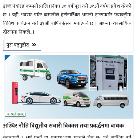
इन्जिनियरिङ कम्पनी प्रालि (निक) ३० वर्ष पूरा गरी ३१औं वर्षमा प्रवेश गरेको
छ । यही अवसर पारेर कम्पनीले हेटौंडास्थित आफ्नो ट्रान्सफर्मर फ्याक्ट्रीमा
विविध कार्यक्रम गरी ३१औं वार्षिकोत्सव मनाएको छ । आफ्नाे व्यवसायिक
दाैरानमा निकले...}
पुरा पढ्नुहोस्
अस्थिर नीति विद्युतीय सवारी विकास तथा प्रवर्द्धनमा बाधक
काठमाडौं । अर्थ मन्त्री डा. प्रकाशशरण महतले जेठ १५ गते आर्थिक वर्ष