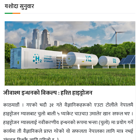
अन्तर्राष्ट्रिय
यशाेदा सुनुवार
जलवायु
ऊर्जा
दक्षता
उहिलेकाे
खबर
हरित
हाइड्रोजन
जीवाश्म इन्धनको विकल्प : हरित हाइड्रोजन
इभी
काठमाडौं । गएको भदौ ३१ गते वैज्ञानिकहरूको एउटा टोलीले नेपालमै
सम्पादकीय
हाइड्रोजन ग्यासबाट चुलो बाली ५ प्याकेट चाउचाउ उमालेर खान सफल भए ।
हाइड्रोजन ग्यासलाई नवीकरणीय इन्धनको रूपमा भन्सा (चुलो) मा प्रयोग गर्ने
बैंक
कार्यमा ती वैज्ञानिकले प्राप्त गरेको यो सफलता नेपालका लागि मात्र नभई
पर्यटन