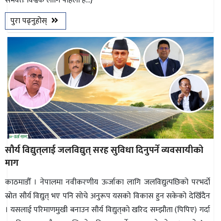
संभवतः विश्वकै लागि पहिलो ह...}
भिडियो
पुरा पढ्नुहोस्
छापा
खोज
प्रोफाइल
ऊर्जा
विशेष
सौर्य विद्युत्‌लाई जलविद्युत् सरह सुविधा दिनुपर्ने व्यवसायीको
माग
काठमाडौँ । नेपालमा नवीकरणीय ऊर्जाका लागि जलविद्युत्पछिको परभर्दो
स्रोत सौर्य विद्युत् भए पनि सोचे अनुरूप यसको विकास हुन सकेको देखिँदैन
। यसलाई परिमाणमुखी बनाउन सौर्य विद्युत्‌काे खरिद सम्झौता (पिपिए) गर्दा