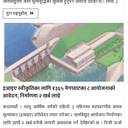
जलविद्युत्‌मा जस्तै मूल्यवृद्धिको सुविधा हुनुपर्ने आवाज उठेको छ । लामो...}
पुरा पढ्नुहोस्
इआइए स्वीकृतिका लागि १३६५ मेगावाटका ८ आयोजनाको
आवेदन, निर्माणमा २ खर्ब लाग्ने
काठमाडौं । चालू आर्थिक वर्षको पहिलो ३ महिनामा वातावरणीय प्रभाव
मूल्यांकन (इआइए) प्रतिवेदन तयार पारेका ८ जलविद्युत् आयोजना निर्माणका
लागि झण्डै २ खर्ब रुपैयाँ लगानी आवश्यक पर्ने देखिएको छ । निजी ऊर्जा