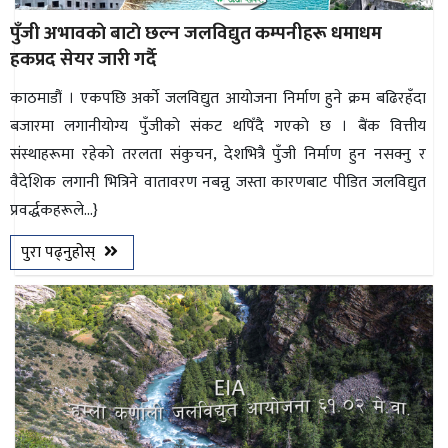
पुँजी अभावकाे बाटाे छल्न जलविद्युत कम्पनीहरू धमाधम
हकप्रद सेयर जारी गर्दै
काठमाडौं । एकपछि अर्काे जलविद्युत आयाेजना निर्माण हुने क्रम बढिरहँदा
बजारमा लगानीयाेग्य पुँजीकाे संकट थपिँदै गएकाे छ । बैंक वित्तीय
संस्थाहरूमा रहेकाे तरलता संकुचन, देशभित्रै पुँजी निर्माण हुन नसक्नु र
वैदेशिक लगानी भित्रिने वातावरण नबन्नु जस्ता कारणबाट पीडित जलविद्युत
प्रवर्द्धकहरूले...}
पुरा पढ्नुहोस्