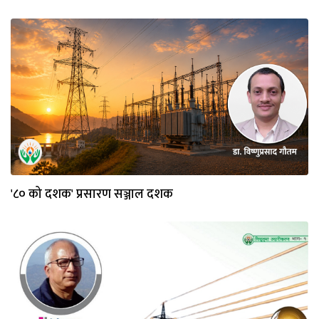
'८० को दशक' प्रसारण सञ्जाल दशक