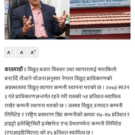
भिडियो
छापा
खोज
प्रोफाइल
-
+
A
A
A
ऊर्जा
काठमाडौं ।
विद्युत् बजार विस्तार तथा व्यापारलाई फराकिलो
विशेष
बनाउँदै लैजाने योजनाअनुसार नेपाल विद्युत् प्राधिकरणको
अग्रसरतामा विद्युत् व्यापार कम्पनी स्थापना भएको छ । २०७३ साउन
३ गते प्राधिकरणअन्तर्गत रहने गरी यसको ५१ प्रतिशत स्वामित्व
राखेर कम्पनी स्थापना भएको छ । जसमा विद्युत् उत्पादन कम्पनी
लिमिटेड र राष्ट्रिय प्रसाराण ग्रिड कम्पनीको क्रमशः १७–१७ प्रतिशत र
हाइड्रो इलेक्ट्रिसिटी इन्भेष्टमेन्ट एन्ड डेभलपमेन्ट कम्पनी लिमिटेड
(एचआइडिसिएल) को १५ प्रतिशत स्वामित्व छ ।