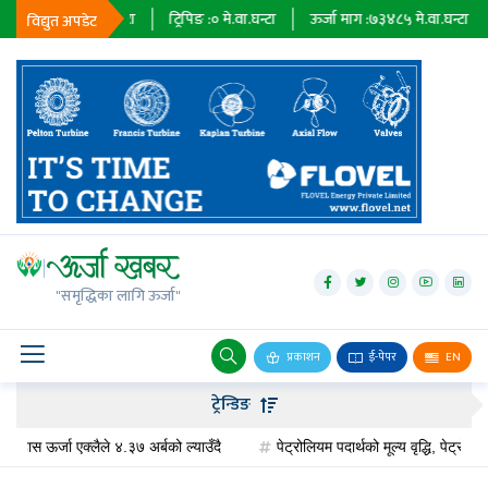
७९
मे.वा.घन्टा
ट्रिपिङ :
०
मे.वा.घन्टा
ऊर्जा माग :
७३४८५
मे.वा.घन्टा
प्राधिकरण
विद्युत अपडेट
जलविद्युत्
सोलार
"समृद्धिका लागि ऊर्जा"
वायु
बायोग्यास
प्रकाशन
ई-पेपर
EN
प्रसारण
ट्रेन्डिङ
पेट्रोलियम
र्जा एक्लैले ४.३७ अर्बको ल्याउँदै
पेट्रोलियम पदार्थको मूल्य वृद्धि, पेट्रोलमा ३ र डि