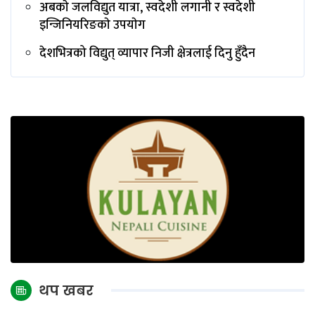
अबकाे जलविद्युत यात्रा, स्वदेशी लगानी र स्वदेशी
इन्जिनियरिङकाे उपयाेग
देशभित्रको विद्युत् व्यापार निजी क्षेत्रलाई दिनु हुँदैन
थप खबर