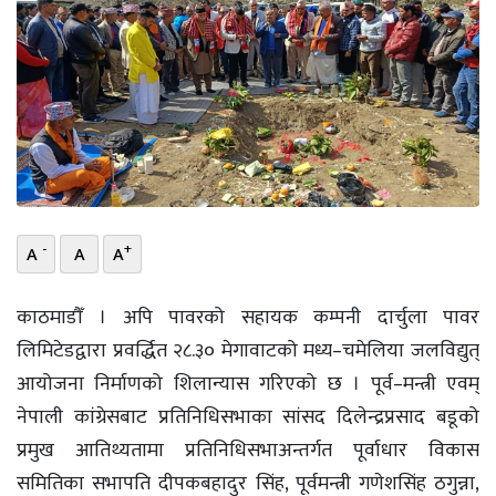
भिडियो
छापा
खोज
प्रोफाइल
ऊर्जा
-
+
A
A
A
विशेष
काठमाडौँ । अपि पावरको सहायक कम्पनी दार्चुला पावर
लिमिटेडद्वारा प्रवर्द्धित २८.३० मेगावाटको मध्य–चमेलिया जलविद्युत्
आयोजना निर्माणको शिलान्यास गरिएको छ । पूर्व–मन्त्री एवम्
नेपाली कांग्रेसबाट प्रतिनिधिसभाका सांसद दिलेन्द्रप्रसाद बडूको
प्रमुख आतिथ्यतामा प्रतिनिधिसभाअन्तर्गत पूर्वाधार विकास
समितिका सभापति दीपकबहादुर सिंह, पूर्वमन्त्री गणेशसिंह ठगुन्ना,