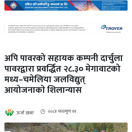
अन्तर्राष्ट्रिय
जलवायु
ऊर्जा
दक्षता
उहिलेकाे
अपि पावरको सहायक कम्पनी दार्चुला
खबर
पावरद्वारा प्रवर्द्धित २८.३० मेगावाटको
हरित
मध्य–चमेलिया जलविद्युत्
हाइड्रोजन
आयोजनाकाे शिलान्यास
इभी
सम्पादकीय
२०८१ फाल्गुण ११
ऊर्जा खबर
बैंक
पर्यटन