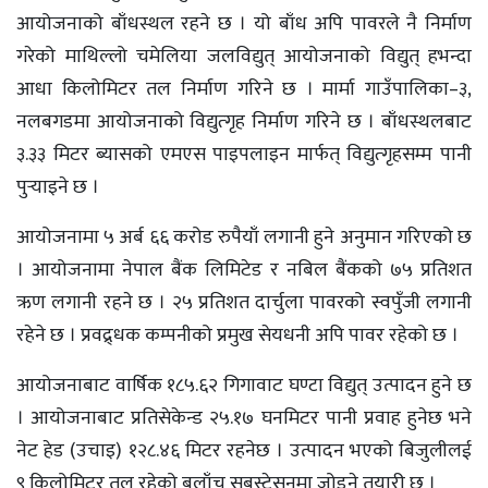
आयोजनाको बाँधस्थल रहने छ । यो बाँध अपि पावरले नै निर्माण
गरेको माथिल्लो चमेलिया जलविद्युत् आयोजनाको विद्युत् हभन्दा
आधा किलोमिटर तल निर्माण गरिने छ । मार्मा गाउँपालिका–३,
नलबगडमा आयोजनाको विद्युत्गृह निर्माण गरिने छ । बाँधस्थलबाट
३.३३ मिटर ब्यासको एमएस पाइपलाइन मार्फत् विद्युत्गृहसम्म पानी
पुर्‍याइने छ ।
आयोजनामा ५ अर्ब ६६ करोड रुपैयाँ लगानी हुने अनुमान गरिएको छ
। आयोजनामा नेपाल बैंक लिमिटेड र नबिल बैंकको ७५ प्रतिशत
ऋण लगानी रहने छ । २५ प्रतिशत दार्चुला पावरको स्वपुँजी लगानी
रहेने छ । प्रवद्र्धक कम्पनीको प्रमुख सेयधनी अपि पावर रहेको छ ।
आयोजनाबाट वार्षिक १८५.६२ गिगावाट घण्टा विद्युत् उत्पादन हुने छ
। आयोजनाबाट प्रतिसेकेन्ड २५.१७ घनमिटर पानी प्रवाह हुनेछ भने
नेट हेड (उचाइ) १२८.४६ मिटर रहनेछ । उत्पादन भएको बिजुलीलई
९ किलोमिटर तल रहेको बलाँच सबस्टेसनमा जोड्ने तयारी छ ।