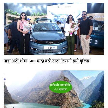
नाडा अटो शोमा ५०० भन्दा बढी टाटा टियागो इभी बुकिङ