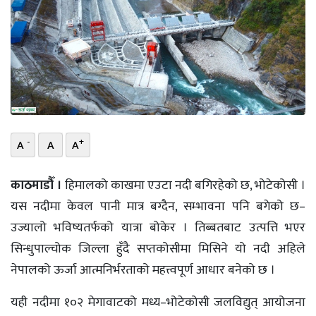
भिडियो
छापा
खोज
प्रोफाइल
-
+
A
A
A
ऊर्जा
विशेष
काठमाडौँ ।
हिमालको काखमा एउटा नदी बगिरहेको छ, भोटेकोसी ।
यस नदीमा केवल पानी मात्र बग्दैन, सम्भावना पनि बगेको छ–
उज्यालो भविष्यतर्फको यात्रा बोकेर । तिब्बतबाट उत्पत्ति भएर
सिन्धुपाल्चोक जिल्ला हुँदै सप्तकोसीमा मिसिने यो नदी अहिले
नेपालको ऊर्जा आत्मनिर्भरताको महत्त्वपूर्ण आधार बनेको छ ।
यही नदीमा १०२ मेगावाटको मध्य–भोटेकोसी जलविद्युत् आयोजना