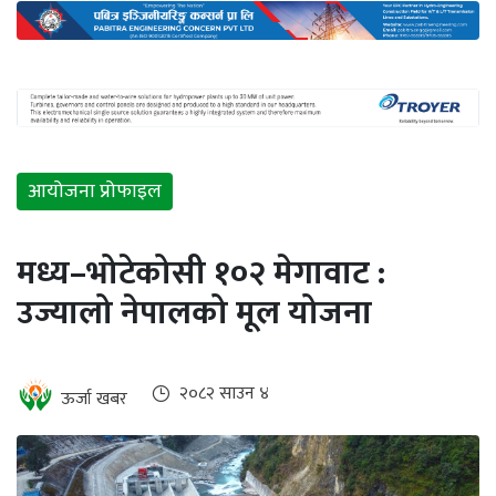
अन्तर्राष्ट्रिय
जलवायु
ऊर्जा
दक्षता
उहिलेकाे
आयोजना प्रोफाइल
खबर
हरित
मध्य–भोटेकोसी १०२ मेगावाट :
हाइड्रोजन
उज्यालो नेपालको मूल योजना
इभी
सम्पादकीय
२०८२ साउन ४
ऊर्जा खबर
बैंक
पर्यटन