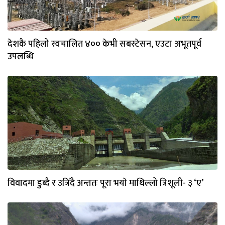
देशकै पहिलो स्वचालित ४०० केभी सबस्टेसन, एउटा अभूतपूर्व
उपलब्धि
विवादमा डुब्दै र उत्रिँदै अन्ततः पूरा भयाे माथिल्लो त्रिशूली- ३ ‘ए’