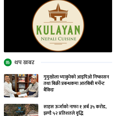
थप खबर
गुमुखोला भ्याकुरेको आइपिओ निष्कासन
तथा बिक्री प्रबन्धकमा आरबिबी मर्चेन्ट
बैंकिङ
साहस ऊर्जाको नाफा १ अर्ब ३५ करोड,
झण्डै ५२ प्रतिशतले वृद्धि