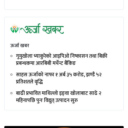
ऊर्जा खबर
गुमुखोला भ्याकुरेको आइपिओ निष्कासन तथा बिक्री
प्रबन्धकमा आरबिबी मर्चेन्ट बैंकिङ
साहस ऊर्जाको नाफा १ अर्ब ३५ करोड, झण्डै ५२
प्रतिशतले वृद्धि
बाढी प्रभावित माथिल्लो इङ्‌वा खोलाबाट साढे २
महिनापछि पुनः विद्युत् उत्पादन सुरु