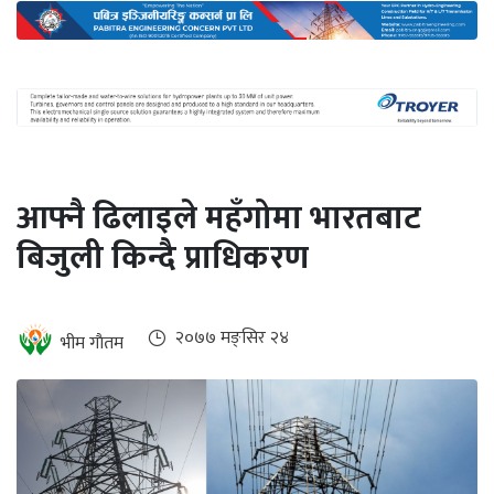
अन्तर्राष्ट्रिय
जलवायु
ऊर्जा
दक्षता
उहिलेकाे
आफ्नै ढिलाइले महँगोमा भारतबाट
खबर
बिजुली किन्दै प्राधिकरण
हरित
हाइड्रोजन
इभी
२०७७ मङ्सिर २४
भीम गाैतम
सम्पादकीय
बैंक
पर्यटन