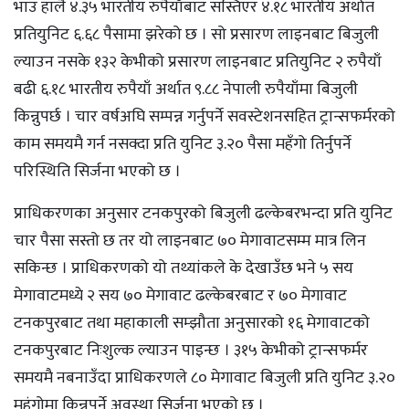
भाउ हालै ४.३५ भारतीय रुपैयाँबाट सस्तिएर ४.१८ भारतीय अर्थात
प्रतियुनिट ६.६८ पैसामा झरेको छ । सो प्रसारण लाइनबाट बिजुली
ल्याउन नसके १३२ केभीको प्रसारण लाइनबाट प्रतियुनिट २ रुपैयाँ
बढी ६.१८ भारतीय रुपैयाँ अर्थात ९.८८ नेपाली रुपैयाँमा बिजुली
किन्नुपर्छ । चार वर्षअघि सम्पन्न गर्नुपर्ने सवस्टेशनसहित ट्रान्सफर्मरको
काम समयमै गर्न नसक्दा प्रति युनिट ३.२० पैसा महँगो तिर्नुपर्ने
परिस्थिति सिर्जना भएको छ ।
प्राधिकरणका अनुसार टनकपुरको बिजुली ढल्केबरभन्दा प्रति युनिट
चार पैसा सस्तो छ तर यो लाइनबाट ७० मेगावाटसम्म मात्र लिन
सकिन्छ । प्राधिकरणको यो तथ्यांकले के देखाउँछ भने ५ सय
मेगावाटमध्ये २ सय ७० मेगावाट ढल्केबरबाट र ७० मेगावाट
टनकपुरबाट तथा महाकाली सम्झौता अनुसारको १६ मेगावाटको
टनकपुरबाट निःशुल्क ल्याउन पाइन्छ । ३१५ केभीको ट्रान्सफर्मर
समयमै नबनाउँदा प्राधिकरणले ८० मेगावाट बिजुली प्रति युनिट ३.२०
महंगोमा किन्नुपर्ने अवस्था सिर्जना भएको छ ।