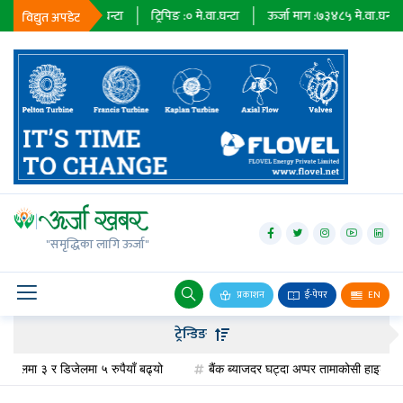
३६७९
मे.वा.घन्टा
ट्रिपिङ :
०
मे.वा.घन्टा
ऊर्जा माग :
७३४८५
मे.वा.घन्टा
प्राध
विद्युत अपडेट
जलविद्युत्
सोलार
"समृद्धिका लागि ऊर्जा"
वायु
बायोग्यास
प्रकाशन
ई-पेपर
EN
प्रसारण
ट्रेन्डिङ
पेट्रोलियम
लमा ३ र डिजेलमा ५ रुपैयाँ बढ्यो
बैंक ब्याजदर घट्दा अप्पर तामाकोसी हाइड्रोपावरको