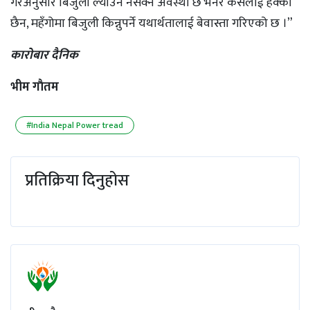
गरेअनुसार बिजुली ल्याउन नसक्ने अवस्था छ भनेर कसैलाई हेक्का
छैन, महँगोमा बिजुली किन्नुपर्ने यथार्थतालाई बेवास्ता गरिएको छ ।”
काराेबार दैनिक
भीम गाैतम
#India Nepal Power tread
प्रतिक्रिया दिनुहोस