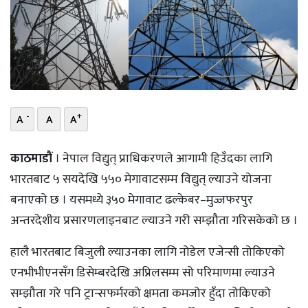
भिडियो
छापा
खोज
प्रोफाइल
-
+
A
A
A
ऊर्जा
काठमाडाैं
। नेपाल विद्युत् प्राधिकरणले आगामी हिउँदका लागि
विशेष
भारतबाट ५ सयदेखि ५५० मेगावाटसम्म विद्युत् ल्याउने योजना
बनाएको छ । यसमध्ये ३५० मेगावाट ढल्केबर–मुज्जफरपुर
अन्तरदेशीय प्रसारणलाइनबाट ल्याउने गरी सम्झौता गरिसकेको छ ।
हालै भारतबाट बिजुली ल्याउनका लागि नोडेल एजेन्सी तोकिएको
एनभीभीएनसँग डिसेम्बरदेखि अप्रिलसम्म सो परिमाणमा ल्याउने
सम्झौता गरे पनि ट्रान्सफर्मरको क्षमता कमजोर हुँदा तोकिएको