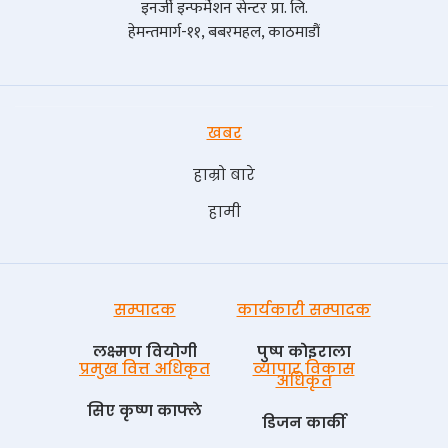
इनर्जी इन्फर्मेशन सेन्टर प्रा. लि.
हेमन्तमार्ग-११, बबरमहल, काठमाडौं
खबर
हाम्रो बारे
हामी
सम्पादक
कार्यकारी सम्पादक
लक्ष्मण वियोगी
पुष्प काेइराला
प्रमुख वित्त अधिकृत
व्यापार विकास
अधिकृत
सिए कृष्ण काफ्ले
डिजन कार्की