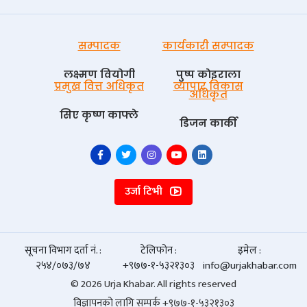
सम्पादक
कार्यकारी सम्पादक
लक्ष्मण वियोगी
पुष्प काेइराला
प्रमुख वित्त अधिकृत
व्यापार विकास
अधिकृत
सिए कृष्ण काफ्ले
डिजन कार्की
उर्जा टिभी
सूचना विभाग दर्ता नं. :
टेलिफोन :
इमेल :
२५४/०७३/७४
+९७७-१-५३२१३०३
info@urjakhabar.com
© 2026 Urja Khabar. All rights reserved
विज्ञापनको लागि सम्पर्क +९७७-१-५३२१३०३