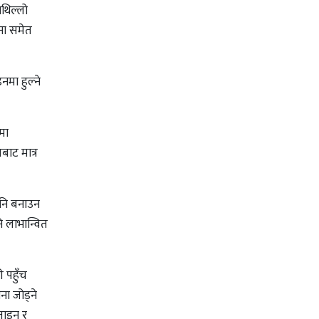
थिल्लो
ना समेत
मा हुल्ने
मा
ाट मात्र
पनि बनाउन
नि लाभान्वित
 पहुँच
ा जोड्ने
जाइन र