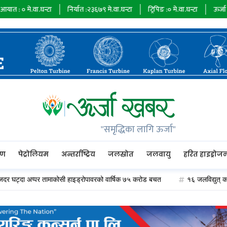
्टा
निर्यात :
२३६७९
मे.वा.घन्टा
ट्रिपिङ :
०
मे.वा.घन्टा
ऊर्जा माग :
७३४८५
मे.वा
"समृद्धिका लागि ऊर्जा"
रण
पेट्रोलियम
अन्तर्राष्ट्रिय
जलस्रोत
जलवायु
हरित हाइड्रोज
अप्पर तामाकोसी हाइड्रोपावरको वार्षिक ७५ करोड बचत
१६ जलविद्युत् कम्पनीले २० अर