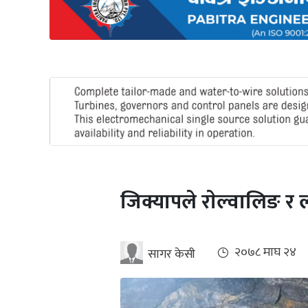
अन्तर्राष्ट्रिय
जलवायु
ऊर्जा
दक्षता
उहिलेकाे
खबर
हरित
हाइड्रोजन
जिक्यापले राेल्वालिङ र
इभी
सम्पादकीय
२०७८ माघ २४
सागर केसी
बैंक
पर्यटन