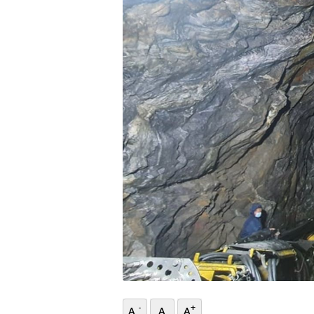
भिडियो
छापा
खोज
प्रोफाइल
ऊर्जा
विशेष
-
+
A
A
A