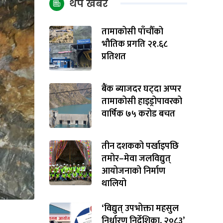
थप खबर
तामाकोसी पाँचौँको
भौतिक प्रगति २१.६८
प्रतिशत
बैंक ब्याजदर घट्दा अप्पर
तामाकोसी हाइड्रोपावरको
वार्षिक ७५ करोड बचत
तीन दशकको पर्खाइपछि
तमोर–मेवा जलविद्युत्
आयोजनाको निर्माण
थालियो
‘विद्युत् उपभोक्ता महसुल
निर्धारण निर्देशिका, २०८३’