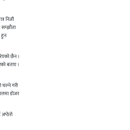
त्र निजी
द सम्झौता
 हुन
गरिएको छैन ।
रेको बताए ।
 चल्ने गरी
जंगलमा डोजर
अप्ठेरो