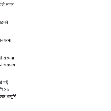
यले अप्पर
ालिङको
ामाबगरमा
री संरचना
णीय प्रभाव
 गर्दै
नि २.७
खत आपूर्ति