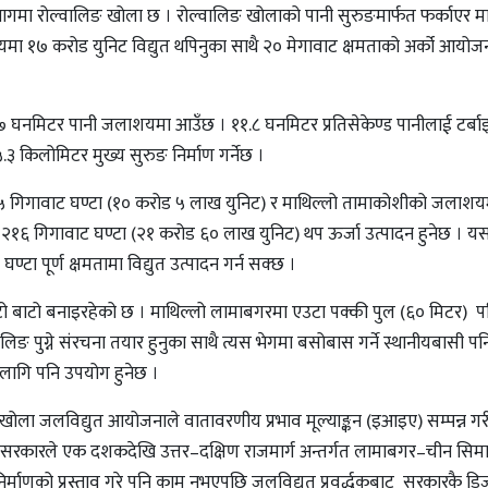
गमा रोल्वालिङ खोला छ । रोल्वालिङ खोलाको पानी सुरुङमार्फत फर्काएर मा
 १७ करोड युनिट विद्युत थपिनुका साथै २० मेगावाट क्षमताको अर्को आयोज
७ घनमिटर पानी जलाशयमा आउँछ । ११.८ घनमिटर प्रतिसेकेण्ड पानीलाई टर्बाइन
किलोमिटर मुख्य सुरुङ निर्माण गर्नेछ ।
०५ गिगावाट घण्टा (१० करोड ५ लाख युनिट) र माथिल्लो तामाकोशीको जलाशय
१६ गिगावाट घण्टा (२१ करोड ६० लाख युनिट) थप ऊर्जा उत्पादन हुनेछ । यसब
 पूर्ण क्षमतामा विद्युत उत्पादन गर्न सक्छ ।
ेटो बाटो बनाइरहेको छ । माथिल्लो लामाबगरमा एउटा पक्की पुल (६० मिटर) 
्वालिङ पुग्ने संरचना तयार हुनुका साथै त्यस भेगमा बसोबास गर्ने स्थानीयबासी प
का लागि पनि उपयोग हुनेछ ।
 खोला जलविद्युत आयोजनाले वातावरणीय प्रभाव मूल्याङ्कन (इआइए) सम्पन्न गरी
 सरकारले एक दशकदेखि उत्तर–दक्षिण राजमार्ग अन्तर्गत लामाबगर–चीन सिमान
्माणको प्रस्ताव गरे पनि काम नभएपछि जलविद्युत प्रवर्द्धकबाट सरकारकै डि