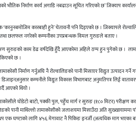
 भौतिक निर्माण कार्य अगाडि नबढाउन सूचित गरिएको छ’ जिक्याप कार्याल
नरोके ‘कानुनबमोजिम कारबाही हुने’ चेतावनी पनि दिइएको छ । जिक्यापले रोल्व
वाद तथा छलफल नगरेको कम्पनीका उपप्रबन्धक विमल गुरुङले बताए ।
ीक्षण सुरुङको काम डेढ वर्षदेखि हुँदै आएकोमा अहिले ठप्प हुन पुगेको छ । ल
 रोकिएको छ ।
ाकोसी निर्माण गर्नुअघि नै रोल्वालिङको पानी मिसाएर विद्युत उत्पादन गर्ने ग
ही डिजाइनअनुसार कम्पनीले विद्युत विकास विभागबाट अनुमतिपत्र लिई वातावर
 गर्दै आएको थियो ।
ाकोसीले घोडेटो बाटो, पक्की पुल, पहुँच मार्ग र सुरुङ (१८० मिटर) परीक्षण कार्य
िङको पानी माथिल्लो तामाकोसीको जलाशयमा मिसाउँदा अति सुख्खायाममा प
ाट थप एक घण्टाको लागि ४५६ मेगावाट नै पिकिङ इनर्जी (अत्यधिक माग भएका ब