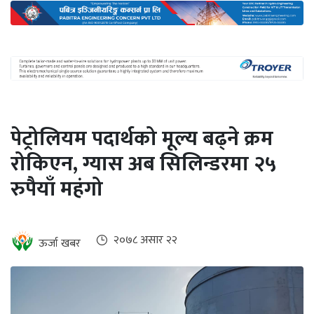
अन्तर्राष्ट्रिय
जलवायु
ऊर्जा
दक्षता
उहिलेकाे
पेट्रोलियम पदार्थको मूल्य बढ्ने क्रम
खबर
रोकिएन, ग्यास अब सिलिन्डरमा २५
हरित
रुपैयाँ महंगो
हाइड्रोजन
इभी
२०७८ असार २२
ऊर्जा खबर
सम्पादकीय
बैंक
पर्यटन