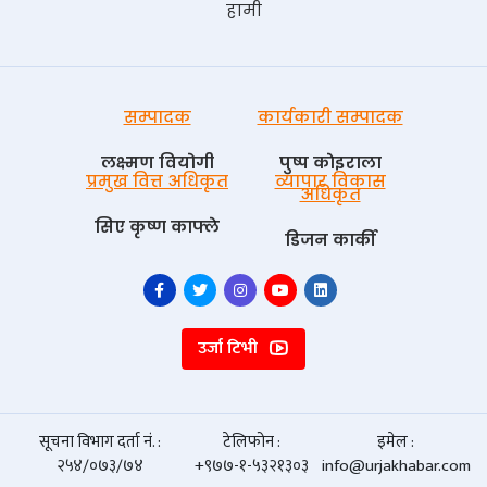
हामी
सम्पादक
कार्यकारी सम्पादक
लक्ष्मण वियोगी
पुष्प काेइराला
प्रमुख वित्त अधिकृत
व्यापार विकास
अधिकृत
सिए कृष्ण काफ्ले
डिजन कार्की
उर्जा टिभी
सूचना विभाग दर्ता नं. :
टेलिफोन :
इमेल :
२५४/०७३/७४
+९७७-१-५३२१३०३
info@urjakhabar.com