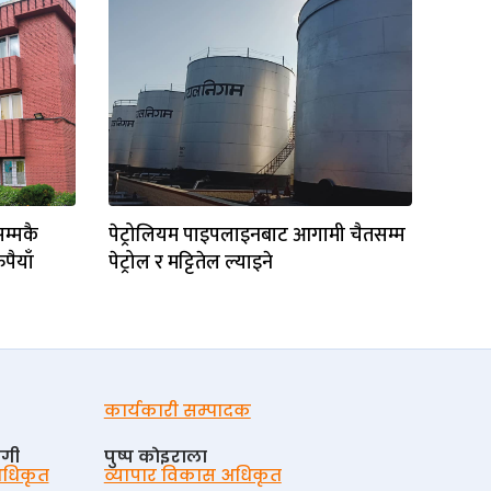
सम्मकै
पेट्रोलियम पाइपलाइनबाट आगामी चैतसम्म
पैयाँ
पेट्रोल र मट्टितेल ल्याइने
कार्यकारी सम्पादक
ोगी
पुष्प काेइराला
 अधिकृत
व्यापार विकास अधिकृत