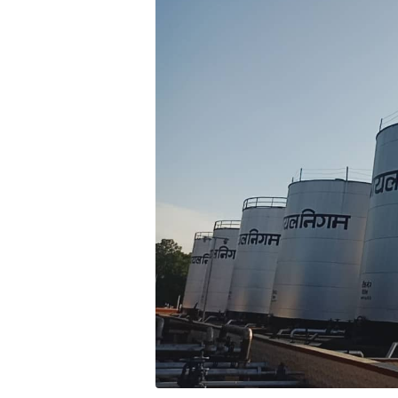
भिडियो
छापा
खोज
प्रोफाइल
ऊर्जा
विशेष