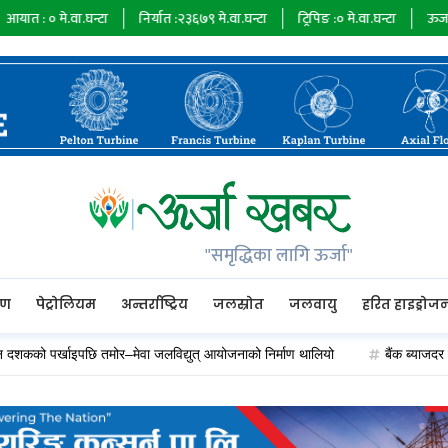
े.वा.घन्टा
निर्यात :
२३६७९
मे.वा.घन्टा
ट्रिपिङ :
०
मे.वा.घन्टा
ऊर्जा माग :
७३४
"समृद्धिका लागि ऊर्जा"
रण
पेट्रोलियम
अन्तर्राष्ट्रिय
जलस्रोत
जलवायु
हरित हाइड्रोज
र्खाइपछि तमोर–मेवा जलविद्युत् आयोजनाको निर्माण थालियो
बैंक ब्याजदर घट्दा अ