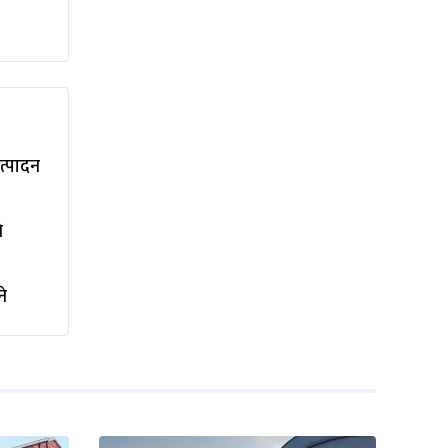
उत्पादन
े
ने