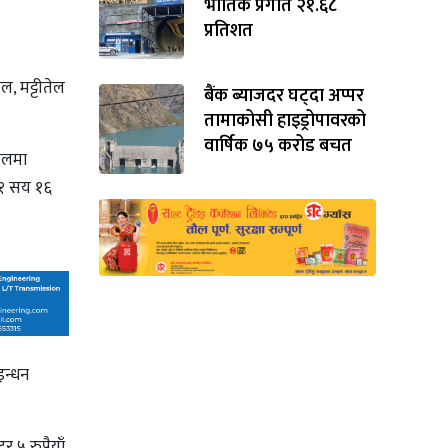
भौतिक प्रगति २१.६८
प्रतिशत
ल, मट्टीतेल
बैंक ब्याजदर घट्दा अप्पर
तामाकोसी हाइड्रोपावरको
वार्षिक ७५ करोड बचत
तेलमा
र १ सय १६
इन्धन
र ५ रुपैयाँ