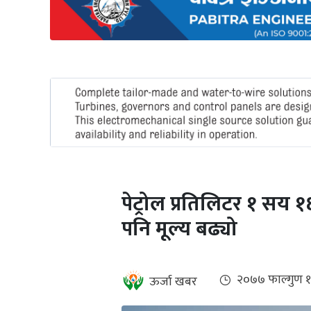
अन्तर्राष्ट्रिय
जलवायु
ऊर्जा
दक्षता
उहिलेकाे
खबर
हरित
हाइड्रोजन
पेट्रोल प्रतिलिटर १ सय १६
इभी
पनि मूल्य बढ्यो
सम्पादकीय
बैंक
२०७७ फाल्गुण 
ऊर्जा खबर
पर्यटन