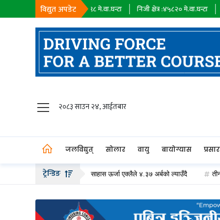
विद्युत अपडेट
सहायक कम्पनी :
१८३९८
मे.वा.घन्टा
निजी क्षेत्र :
४५८२०
मे.वा.घन्टा
आयात :
०
म
जलविद्युत्
२०८३ साउन २४, आईतबार
सोलार
वायु
जलविद्युत्
सोलार
वायु
बायोग्यास
प्रसा
बायोग्यास
ट्रेन्डिङ
ीको हकप्रद सेयर जारी गर्दै, साहास ऊर्जा एक्लैले ४.३७ अर्बको ल्याउँदै
तीन दशकको प
प्रसारण
पेट्रोलियम