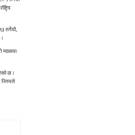
्ट्रिय
 रुपैयाँ,
 ।
पी ग्यासमा
ाएको छ ।
ा निगमले