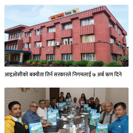
आइओसीको बक्यौता तिर्न सरकारले निगमलाई ७ अर्ब ऋण दिने