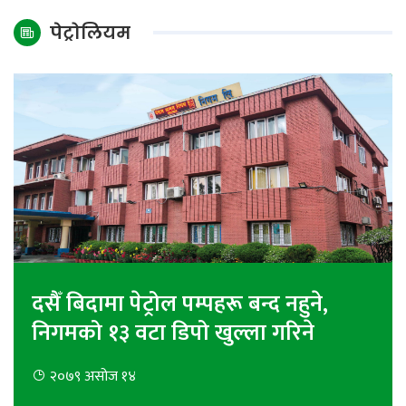
अन्तर्राष्ट्रिय
पेट्रोलियम
जलवायु
ऊर्जा
दक्षता
उहिलेकाे
खबर
हरित
हाइड्रोजन
इभी
दसैँ बिदामा पेट्रोल पम्पहरू बन्द नहुने,
सम्पादकीय
निगमको १३ वटा डिपो खुल्ला गरिने
बैंक
२०७९ असोज १४
पर्यटन