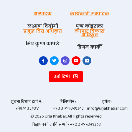
सम्पादक
कार्यकारी सम्पादक
लक्ष्मण वियोगी
पुष्प काेइराला
प्रमुख वित्त अधिकृत
व्यापार विकास
अधिकृत
सिए कृष्ण काफ्ले
डिजन कार्की
उर्जा टिभी
सूचना विभाग दर्ता नं. :
टेलिफोन :
इमेल :
२५४/०७३/७४
+९७७-१-५३२१३०३
info@urjakhabar.com
© 2026 Urja Khabar. All rights reserved
विज्ञापनको लागि सम्पर्क +९७७-१-५३२१३०३